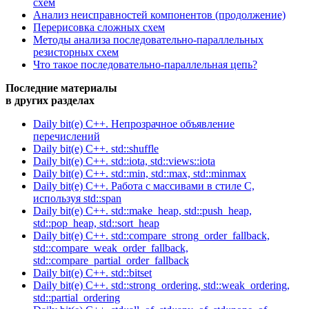
схем
Анализ неисправностей компонентов (продолжение)
Перерисовка сложных схем
Методы анализа последовательно-параллельных
резисторных схем
Что такое последовательно-параллельная цепь?
Последние материалы
в других разделах
Daily bit(e) C++. Непрозрачное объявление
перечислений
Daily bit(e) C++. std::shuffle
Daily bit(e) C++. std::iota, std::views::iota
Daily bit(e) C++. std::min, std::max, std::minmax
Daily bit(e) C++. Работа с массивами в стиле C,
используя std::span
Daily bit(e) C++. std::make_heap, std::push_heap,
std::pop_heap, std::sort_heap
Daily bit(e) C++. std::compare_strong_order_fallback,
std::compare_weak_order_fallback,
std::compare_partial_order_fallback
Daily bit(e) C++. std::bitset
Daily bit(e) C++. std::strong_ordering, std::weak_ordering,
std::partial_ordering