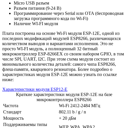
Micro USB разъем
Разъем питания (9-24 В)
Программирование через Serial или OTA (беспроводная
загрузка программного кода по Wi-Fi)
Наличие WI-FI модуля
Плата построена на основе Wi-Fi модуля ESP-12E, одной из
последних модификаций модулей ESP8266, различающихся
количеством выводов и вариантами исполнения. Это не
просто WI-FI модуль, а полноценный 32 битный
микроконтроллер ESP-8266EX со своим набором GPIO, в том
числе SPI, UART, I2C. При этом схема модуля состоит из
минимального количества деталей: самого чипа ESP8266,
флеш-памяти, кварцевого резонатора. Более подробно о
характеристиках модуля ESP-12E можно узнать по ссылке
ниже:
Характеристики модуля ESP12-E
Краткие характеристики модуля ESP-12E на базе
микроконтроллера ESP8266
Частота
Wi-Fi 2412-2484 МГц
Стандарт
802.11 b / g / n
Мощность
+ 20 дБм
Поддерживаемы типы
WEP, WPA, WPA2