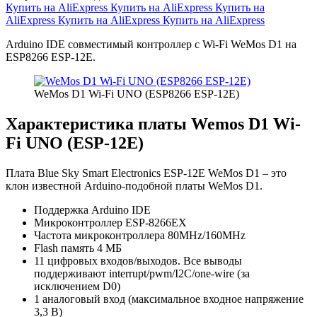
Купить на AliExpress
Купить на AliExpress
Купить на
AliExpress
Купить на AliExpress
Купить на AliExpress
Arduino IDE совместимый контроллер с Wi-Fi WeMos D1 на
ESP8266 ESP-12E.
WeMos D1 Wi-Fi UNO (ESP8266 ESP-12E)
Характеристика платы Wemos D1 Wi-
Fi UNO (ESP-12E)
Плата Blue Sky Smart Electronics ESP-12E WeMos D1 – это
клон известной Arduino-подобной платы WeMos D1.
Поддержка Arduino IDE
Микроконтроллер ESP-8266EX
Частота микроконтроллера 80MHz/160MHz
Flash память 4 МБ
11 цифровых входов/выходов. Все выводы
поддерживают interrupt/pwm/I2C/one-wire (за
исключением D0)
1 аналоговый вход (максимальное входное напряжение
3,3 В)