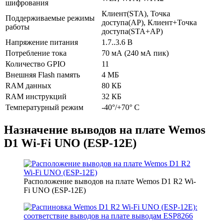
шифрования
Клиент(STA), Точка
Поддерживаемые режимы
доступа(AP), Клиент+Точка
работы
доступа(STA+AP)
Напряжение питания
1.7..3.6 В
Потребление тока
70 мА (240 мА пик)
Количество GPIO
11
Внешняя Flash память
4 МБ
RAM данных
80 КБ
RAM инструкций
32 КБ
Температурный режим
-40°/+70° C
Назначение выводов на плате Wemos
D1 Wi-Fi UNO (ESP-12E)
Расположение выводов на плате Wemos D1 R2 Wi-
Fi UNO (ESP-12E)