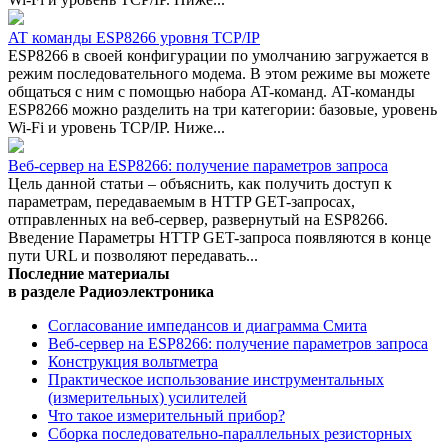
AT команды ESP8266 уровня TCP/IP
ESP8266 в своей конфигурации по умолчанию загружается в
режим последовательного модема. В этом режиме вы можете
общаться с ним с помощью набора AT-команд. AT-команды
ESP8266 можно разделить на три категории: базовые, уровень
Wi-Fi и уровень TCP/IP. Ниже...
Веб-сервер на ESP8266: получение параметров запроса
Цель данной статьи – объяснить, как получить доступ к
параметрам, передаваемым в HTTP GET-запросах,
отправленных на веб-сервер, развернутый на ESP8266.
Введение Параметры HTTP GET-запроса появляются в конце
пути URL и позволяют передавать...
Последние материалы
в разделе Радиоэлектроника
Согласование импедансов и диаграмма Смита
Веб-сервер на ESP8266: получение параметров запроса
Конструкция вольтметра
Практическое использование инструментальных
(измерительных) усилителей
Что такое измерительный прибор?
Сборка последовательно-параллельных резисторных