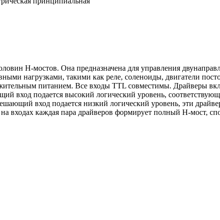
ктрическая принципиальная
оловин Н-мостов. Она предназначена для управления двунаправ
ными нагрузками, такими как реле, соленоиды, двигатели посто
ительным питанием. Все входы TTL совместимы. Драйверы вклю
щий вход подается высокий логический уровень, соответствующ
решающий вход подается низкий логический уровень, эти драйв
 на входах каждая пара драйверов формирует полный Н-мост, с