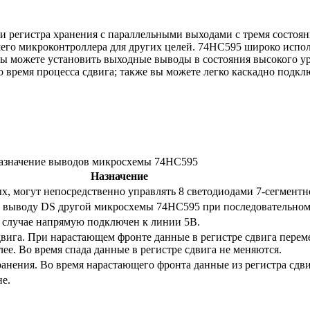
 и регистра хранения с параллельными выходами с тремя состоя
его микроконтроллера для других целей. 74HC595 широко испол
вы можете установить выходные выводы в состояния высокого ур
о время процесса сдвига; также вы можете легко каскадно под
азначение выводов микросхемы 74HC595
Назначение
, могут непосредственно управлять 8 светодиодами 7-сегментн
к выводу DS другой микросхемы 74HC595 при последовательно
м случае напрямую подключен к линии 5В.
двига. При нарастающем фронте данные в регистре сдвига перем
лее. Во время спада данные в регистре сдвига не меняются.
ранения. Во время нарастающего фронта данные из регистра сдви
е.