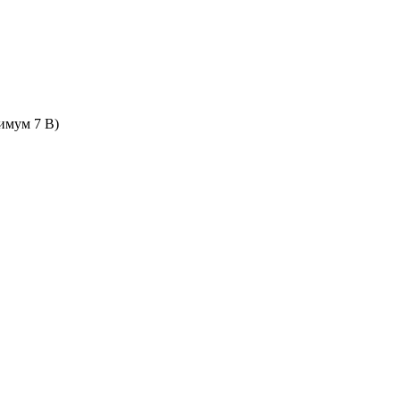
имум 7 В)
В