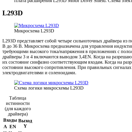
Плата расширения L293D Motor Driver Shield. Схема эле
L293D
Микросхема L293D
L293D представляет собой четыре сильноточных драйвера из п
В до 36 В. Микросхема предназначена для управления индуктив
требующими высокого тока/напряжения в приложениях с полож
драйверы 3 и 4 включаются выводом 3,4EN. Когда на разрешаю
их состояние синфазно соответствующим входам. Когда на раз
состоянии высокого сопротивления. При правильных сигналах
электродвигателями и соленоидами.
Схема логики микросхемы L293D
Таблица
истинности
(для каждого
драйвера)
Входы
Выход
Y
A
EN