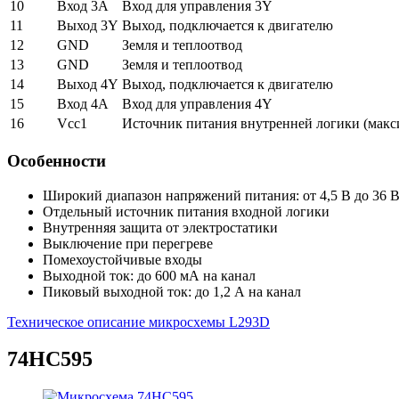
10
Вход 3A
Вход для управления 3Y
11
Выход 3Y
Выход, подключается к двигателю
12
GND
Земля и теплоотвод
13
GND
Земля и теплоотвод
14
Выход 4Y
Выход, подключается к двигателю
15
Вход 4A
Вход для управления 4Y
16
Vcc1
Источник питания внутренней логики (макс
Особенности
Широкий диапазон напряжений питания: от 4,5 В до 36 
Отдельный источник питания входной логики
Внутренняя защита от электростатики
Выключение при перегреве
Помехоустойчивые входы
Выходной ток: до 600 мА на канал
Пиковый выходной ток: до 1,2 А на канал
Техническое описание микросхемы L293D
74HC595