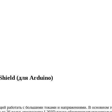
hield (для Arduino)
щий работать с большими токами и напряжениями. В основном э
я до 36 вольт, микросхема L293D также обеспечивает максималь