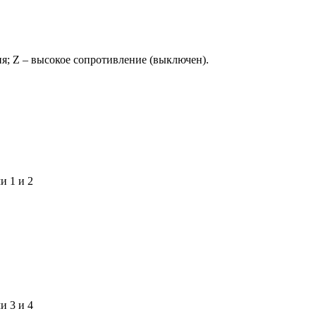
ия; Z – высокое сопротивление (выключен).
и 1 и 2
и 3 и 4