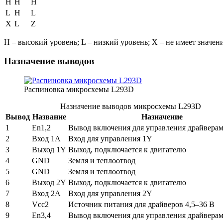
H
H
H
L
H
L
X
L
Z
H – высокий уровень; L – низкий уровень; X – не имеет значен
Назначение выводов
Распиновка микросхемы L293D
Назначение выводов микросхемы L293D
Вывод
Название
Назначение
1
En1,2
Вывод включения для управления драйверам
2
Вход 1A
Вход для управления 1Y
3
Выход 1Y
Выход, подключается к двигателю
4
GND
Земля и теплоотвод
5
GND
Земля и теплоотвод
6
Выход 2Y
Выход, подключается к двигателю
7
Вход 2A
Вход для управления 2Y
8
Vcc2
Источник питания для драйверов 4,5–36 В
9
En3,4
Вывод включения для управления драйверам