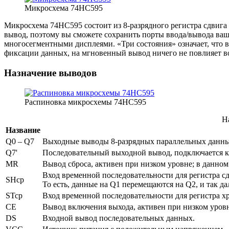
Микросхема 74HC595
Микросхема 74HC595 состоит из 8-разрядного регистра сдвига
вывод, поэтому вы сможете сохранить порты ввода/вывода ваш
многосегментными дисплеями. «Три состояния» означает, что 
фиксации данных, на мгновенный вывод ничего не повлияет в
Назначение выводов
Распиновка микросхемы 74HC595
Н
Название
Q0 – Q7
Выходные выводы 8-разрядных параллельных данных
Q7'
Последовательный выходной вывод, подключается 
MR
Вывод сброса, активен при низком уровне; в данно
Вход временной последовательности для регистра с
SHcp
То есть, данные на Q1 перемещаются на Q2, и так да
STcp
Вход временной последовательности для регистра х
CE
Вывод включения выхода, активен при низком уровн
DS
Входной вывод последовательных данных.