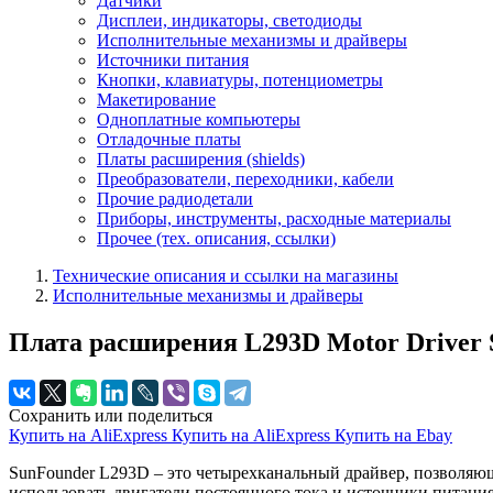
Датчики
Дисплеи, индикаторы, светодиоды
Исполнительные механизмы и драйверы
Источники питания
Кнопки, клавиатуры, потенциометры
Макетирование
Одноплатные компьютеры
Отладочные платы
Платы расширения (shields)
Преобразователи, переходники, кабели
Прочие радиодетали
Приборы, инструменты, расходные материалы
Прочее (тех. описания, ссылки)
Технические описания и ссылки на магазины
Исполнительные механизмы и драйверы
Плата расширения L293D Motor Driver S
Сохранить или поделиться
Купить на AliExpress
Купить на AliExpress
Купить на Ebay
SunFounder L293D – это четырехканальный драйвер, позволяю
использовать двигатели постоянного тока и источники питани