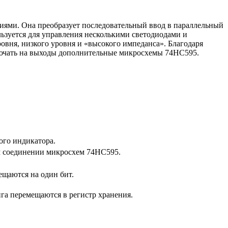
ниями. Она преобразует последовательный ввод в параллельный
ьзуется для управления несколькими светодиодами и
овня, низкого уровня и «высокого импеданса». Благодаря
ключать на выходы дополнительные микросхемы 74HC595.
ого индикатора.
м соединении микросхем 74HC595.
ещаются на один бит.
га перемещаются в регистр хранения.