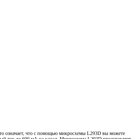
то означает, что с помощью микросхемы L293D вы можете
ный ток до 600 мА на канал. Микросхема L293D представляет