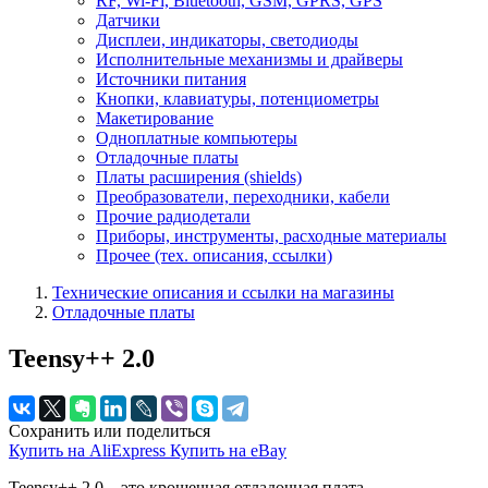
RF, Wi-Fi, Bluetooth, GSM, GPRS, GPS
Датчики
Дисплеи, индикаторы, светодиоды
Исполнительные механизмы и драйверы
Источники питания
Кнопки, клавиатуры, потенциометры
Макетирование
Одноплатные компьютеры
Отладочные платы
Платы расширения (shields)
Преобразователи, переходники, кабели
Прочие радиодетали
Приборы, инструменты, расходные материалы
Прочее (тех. описания, ссылки)
Технические описания и ссылки на магазины
Отладочные платы
Teensy++ 2.0
Сохранить или поделиться
Купить на AliExpress
Купить на eBay
Teensy++ 2.0 – это крошечная отладочная плата,