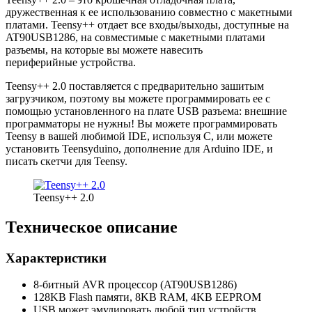
дружественная к ее использованию совместно с макетными
платами. Teensy++ отдает все входы/выходы, доступные на
AT90USB1286, на совместимые с макетными платами
разъемы, на которые вы можете навесить
периферийные устройства.
Teensy++ 2.0 поставляется с предварительно зашитым
загрузчиком, поэтому вы можете программировать ее с
помощью установленного на плате USB разъема: внешние
программаторы не нужны! Вы можете программировать
Teensy в вашей любимой IDE, используя C, или можете
установить Teensyduino, дополнение для Arduino IDE, и
писать скетчи для Teensy.
Teensy++ 2.0
Техническое описание
Характеристики
8-битный AVR процессор (AT90USB1286)
128KB Flash памяти, 8KB RAM, 4KB EEPROM
USB может эмулировать любой тип устройств