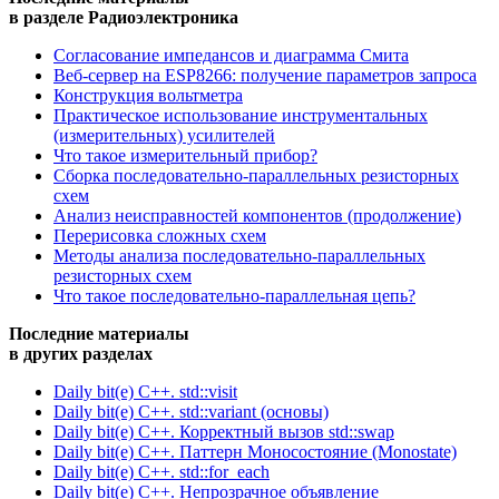
в разделе Радиоэлектроника
Согласование импедансов и диаграмма Смита
Веб-сервер на ESP8266: получение параметров запроса
Конструкция вольтметра
Практическое использование инструментальных
(измерительных) усилителей
Что такое измерительный прибор?
Сборка последовательно-параллельных резисторных
схем
Анализ неисправностей компонентов (продолжение)
Перерисовка сложных схем
Методы анализа последовательно-параллельных
резисторных схем
Что такое последовательно-параллельная цепь?
Последние материалы
в других разделах
Daily bit(e) C++. std::visit
Daily bit(e) C++. std::variant (основы)
Daily bit(e) C++. Корректный вызов std::swap
Daily bit(e) C++. Паттерн Моносостояние (Monostate)
Daily bit(e) C++. std::for_each
Daily bit(e) C++. Непрозрачное объявление