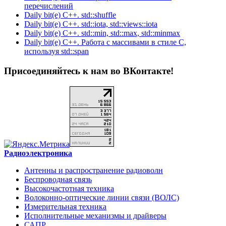
перечислений
Daily bit(e) C++. std::shuffle
Daily bit(e) C++. std::iota, std::views::iota
Daily bit(e) C++. std::min, std::max, std::minmax
Daily bit(e) C++. Работа с массивами в стиле C,
используя std::span
Присоединяйтесь к нам во ВКонтакте!
Радиоэлектроника
Антенны и распространение радиоволн
Беспроводная связь
Высокочастотная техника
Волоконно-оптические линии связи (ВОЛС)
Измерительная техника
Исполнительные механизмы и драйверы
САПР