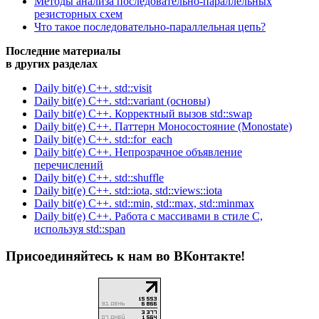
Методы анализа последовательно-параллельных
резисторных схем
Что такое последовательно-параллельная цепь?
Последние материалы
в других разделах
Daily bit(e) C++. std::visit
Daily bit(e) C++. std::variant (основы)
Daily bit(e) C++. Корректный вызов std::swap
Daily bit(e) C++. Паттерн Моносостояние (Monostate)
Daily bit(e) C++. std::for_each
Daily bit(e) C++. Непрозрачное объявление
перечислений
Daily bit(e) C++. std::shuffle
Daily bit(e) C++. std::iota, std::views::iota
Daily bit(e) C++. std::min, std::max, std::minmax
Daily bit(e) C++. Работа с массивами в стиле C,
используя std::span
Присоединяйтесь к нам во ВКонтакте!