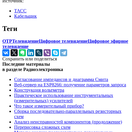
Источник:
ТАСС
Кабельщик
Теги
ОТР
Телевидение
Цифровое телевидение
Цифровое эфирное
телевидение
Сохранить или поделиться
Последние материалы
в разделе Радиоэлектроника
Согласование импедансов и диаграмма Смита
Веб-сервер на ESP8266: получение параметров запроса
Конструкция вольтметра
Практическое использование инструментальных
(измерительных) усилителей
Что такое измерительный прибор?
Сборка последовательно-параллельных резисторных
схем
Анализ неисправностей компонентов (продолжение)
Перерисовка сложных схем