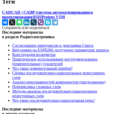
Теги
CAD
CAD / САПР (система автоматизированного
проектирования)
ISIS
Proteus VSM
Сохранить или поделиться
Последние материалы
в разделе Радиоэлектроника
Согласование импедансов и диаграмма Смита
Веб-сервер на ESP8266: получение параметров запроса
Конструкция вольтметра
Практическое использование инструментальных
(измерительных) усилителей
Что такое измерительный прибор?
Сборка последовательно-параллельных резисторных
схем
Анализ неисправностей компонентов (продолжение)
Перерисовка сложных схем
Методы анализа последовательно-параллельных
резисторных схем
Что такое последовательно-параллельная цепь?
Последние материалы
в других разделах