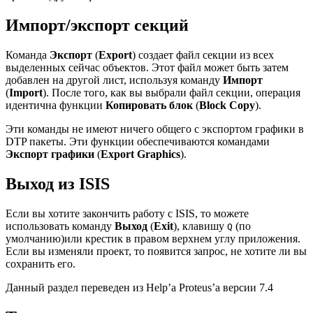
Импорт/экспорт секций
Команда
Экспорт
(
Export
) создает файл секции из всех
выделенных сейчас объектов. Этот файл может быть затем
добавлен на другой лист, используя команду
Импорт
(
Import
). После того, как вы выбрали файл секции, операция
идентична функции
Копировать блок
(
Block Copy
).
Эти команды не имеют ничего общего с экспортом графики в
DTP пакеты. Эти функции обеспечиваются командами
Экспорт графики
(
Export Graphics
).
Выход из ISIS
Если вы хотите закончить работу с ISIS, то можете
использовать команду
Выход
(
Exit
), клавишу
(по
Q
умолчанию)или крестик в правом верхнем углу приложения.
Если вы изменяли проект, то появится запрос, не хотите ли вы
сохранить его.
Данный раздел переведен из Help’а Proteus’а версии 7.4