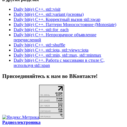
Daily bit(e) C++. std::visit
Daily bit(e) C++. std::variant (основы)
Daily bit(e) C++. Корректный вызов std::swap
Daily bit(e) C++. Паттерн Моносостояние (Monostate)
Daily bit(e) C++. std::for_each
Daily bit(e) C++. Непрозрачное объявление
перечислений
Daily bit(e) C++. std::shuffle
Daily bit(e) C++. std::iota, std::views::iota
Daily bit(e) C++. std::min, std::max, std::minmax
Daily bit(e) C++. Работа с массивами в стиле C,
используя std::span
Присоединяйтесь к нам во ВКонтакте!
Радиоэлектроника