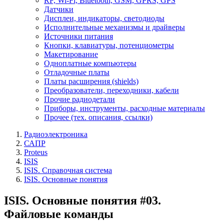
RF, Wi-Fi, Bluetooth, GSM, GPRS, GPS
Датчики
Дисплеи, индикаторы, светодиоды
Исполнительные механизмы и драйверы
Источники питания
Кнопки, клавиатуры, потенциометры
Макетирование
Одноплатные компьютеры
Отладочные платы
Платы расширения (shields)
Преобразователи, переходники, кабели
Прочие радиодетали
Приборы, инструменты, расходные материалы
Прочее (тех. описания, ссылки)
Радиоэлектроника
САПР
Proteus
ISIS
ISIS. Справочная система
ISIS. Основные понятия
ISIS. Основные понятия #03.
Файловые команды