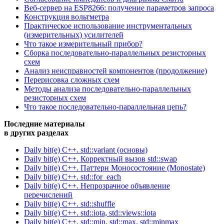
Веб-сервер на ESP8266: получение параметров запроса
Конструкция вольтметра
Практическое использование инструментальных
(измерительных) усилителей
Что такое измерительный прибор?
Сборка последовательно-параллельных резисторных
схем
Анализ неисправностей компонентов (продолжение)
Перерисовка сложных схем
Методы анализа последовательно-параллельных
резисторных схем
Что такое последовательно-параллельная цепь?
Последние материалы
в других разделах
Daily bit(e) C++. std::variant (основы)
Daily bit(e) C++. Корректный вызов std::swap
Daily bit(e) C++. Паттерн Моносостояние (Monostate)
Daily bit(e) C++. std::for_each
Daily bit(e) C++. Непрозрачное объявление
перечислений
Daily bit(e) C++. std::shuffle
Daily bit(e) C++. std::iota, std::views::iota
Daily bit(e) C++. std::min, std::max, std::minmax