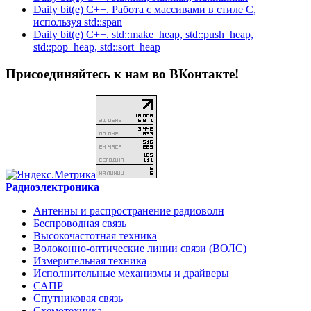
Daily bit(e) C++. Работа с массивами в стиле C,
используя std::span
Daily bit(e) C++. std::make_heap, std::push_heap,
std::pop_heap, std::sort_heap
Присоединяйтесь к нам во ВКонтакте!
Радиоэлектроника
Антенны и распространение радиоволн
Беспроводная связь
Высокочастотная техника
Волоконно-оптические линии связи (ВОЛС)
Измерительная техника
Исполнительные механизмы и драйверы
САПР
Спутниковая связь
Схемотехника