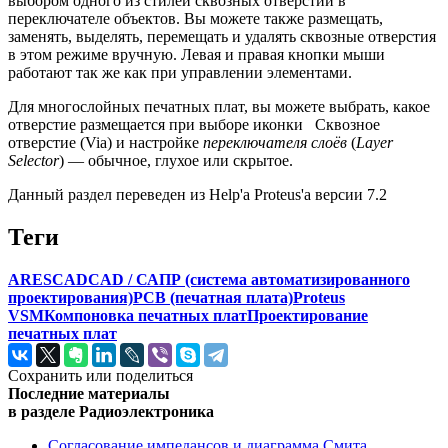
выбором одного из стилей сквозных отверстий в
переключателе объектов. Вы можете также размещать,
заменять, выделять, перемещать и удалять сквозные отверстия
в этом режиме вручную. Левая и правая кнопки мыши
работают так же как при управлении элементами.
Для многослойных печатных плат, вы можете выбрать, какое
отверстие размещается при выборе иконки
Сквозное
отверстие
(
Via
) и настройке
переключателя слоёв
(
Layer
Selector
) — обычное, глухое или скрытое.
Данный раздел переведен из Help'а Proteus'а версии 7.2
Теги
ARES
CAD
CAD / САПР (система автоматизированного
проектирования)
PCB (печатная плата)
Proteus
VSM
Компоновка печатных плат
Проектирование
печатных плат
Сохранить или поделиться
Последние материалы
в разделе Радиоэлектроника
Согласование импедансов и диаграмма Смита