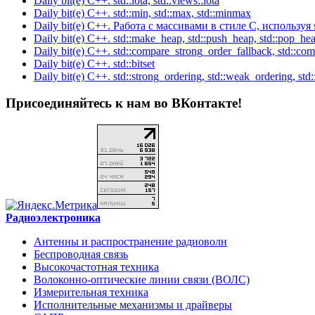
Daily bit(e) C++. std::iota, std::views::iota
Daily bit(e) C++. std::min, std::max, std::minmax
Daily bit(e) C++. Работа с массивами в стиле C, используя s
Daily bit(e) C++. std::make_heap, std::push_heap, std::pop_hea
Daily bit(e) C++. std::compare_strong_order_fallback, std::co
Daily bit(e) C++. std::bitset
Daily bit(e) C++. std::strong_ordering, std::weak_ordering, std:
Присоединяйтесь к нам во ВКонтакте!
Радиоэлектроника
Антенны и распространение радиоволн
Беспроводная связь
Высокочастотная техника
Волоконно-оптические линии связи (ВОЛС)
Измерительная техника
Исполнительные механизмы и драйверы