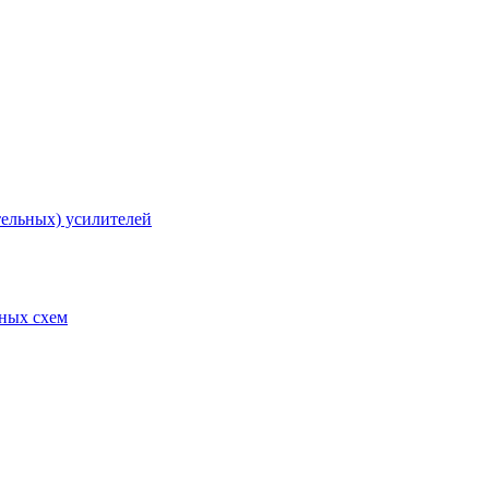
тельных) усилителей
рных схем