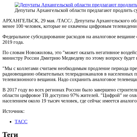
Депутаты Архангельской области предлагают продлить с
АРХАНГЕЛЬСК, 29 мая. /ТАСС/. Депутаты Архангельского облас
менее 100 человек, которые не охвачены цифровым телевиден
Федеральное субсидирование расходов на аналоговое вещание о
2019 года.
По словам Новожилова, это "может оказать негативное воздейс
министру России Дмитрию Медведеву по этому вопросу будет в
"Мы с коллегами считаем необходимым продление периода пре
радиовещанию обязательных телерадиоканалов в населенных пу
телевизионного вещания. Надо сохранить аналоговое телевеща
В 2017 году во всех регионах России было завершено строите
области цифровое ТВ доступно 97% жителей. "Цифрой" не охвач
населением около 19 тысяч человек, где сейчас имеется аналог
Источник:
ТАСС
Теги