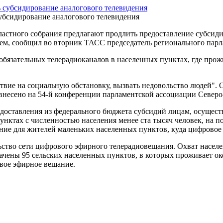
убсидирование аналогового телевидения
тного собрания предлагают продлить предоставление субсидий 
ием, сообщил во вторник ТАСС председатель регионального пар
бязательных телерадиоканалов в населенных пунктах, где прожи
твие на социальную обстановку, вызвать недовольство людей". 
несено на 54-й конференции парламентской ассоциации Северо- 
доставления из федерального бюджета субсидий лицам, осущес
нктах с численностью населения менее ста тысяч человек, на п
ние для жителей маленьких населенных пунктов, куда цифровое 
льство сети цифрового эфирного телерадиовещания. Охват насе
ены 95 сельских населенных пунктов, в которых проживает окол
овое эфирное вещание.