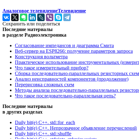
Аналоговое телевидение
Телевидение
Сохранить или поделиться
Последние материалы
в разделе Радиоэлектроника
Согласование импедансов и диаграмма Смита
Веб-сервер на ESP8266: получение параметров запроса
Конструкция вольтметра
Практическое использование инструментальных (измери
Что такое измерительный прибор?
Сборка последовательно-параллельных резисторных схем
Анализ неисправностей компонентов (продолжение)
Перерисовка сложных схем
Методы анализа последовательно-параллельных резисто
Что такое последовательно-параллельная цепь?
Последние материалы
в других разделах
Daily bit(e) C++. std::for_each
Daily bit(e) C++. Непрозрачное объявление перечислений
Daily bit(e) C++. std::shuffle