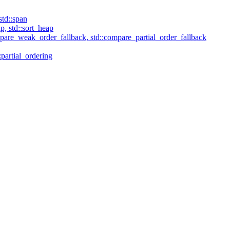
td::span
p, std::sort_heap
mpare_weak_order_fallback, std::compare_partial_order_fallback
:partial_ordering