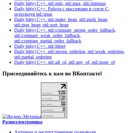
Daily bit(e) C++. std::min, std::max, std::minmax
Daily bit(e) C++. Работа с массивами в стиле C,
используя std::span
Daily bit(e) C++. std::make_heap, std::push_heap,
std::pop_heap, std::sort_heap
Daily bit(e) C++. std::compare_strong_order_fallback,
std::compare_weak_order_fallback,
std::compare_partial_order_fallback
Daily bit(e) C++. std::bitset
Daily bit(e) C++. std::strong_ordering, std::weak_ordering,
std::partial_ordering
Daily bit(e) C++. std::all_of, std::any_of, std::none_of
Присоединяйтесь к нам во ВКонтакте!
Радиоэлектроника
Антенны и распространение радиоволн