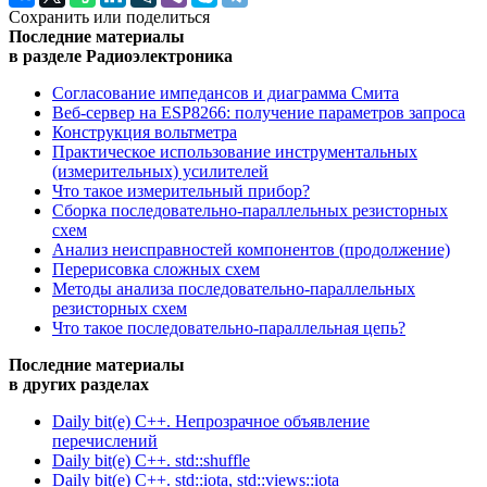
Сохранить или поделиться
Последние материалы
в разделе Радиоэлектроника
Согласование импедансов и диаграмма Смита
Веб-сервер на ESP8266: получение параметров запроса
Конструкция вольтметра
Практическое использование инструментальных
(измерительных) усилителей
Что такое измерительный прибор?
Сборка последовательно-параллельных резисторных
схем
Анализ неисправностей компонентов (продолжение)
Перерисовка сложных схем
Методы анализа последовательно-параллельных
резисторных схем
Что такое последовательно-параллельная цепь?
Последние материалы
в других разделах
Daily bit(e) C++. Непрозрачное объявление
перечислений
Daily bit(e) C++. std::shuffle
Daily bit(e) C++. std::iota, std::views::iota