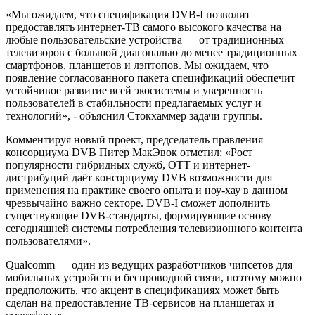
«Мы ожидаем, что спецификация DVB-I позволит
предоставлять интернет-ТВ самого высокого качества на
любые пользовательские устройства — от традиционных
телевизоров с большой диагональю до менее традиционных
смартфонов, планшетов и лэптопов. Мы ожидаем, что
появление согласованного пакета спецификаций обеспечит
устойчивое развитие всей экосистемы и уверенность
пользователей в стабильности предлагаемых услуг и
технологий», - объяснил Стокхаммер задачи группы.
Комментируя новый проект, председатель правления
консорциума DVB Питер МакЭвок отметил: «Рост
популярности гибридных служб, ОТТ и интернет-
дистрибуций даёт консорциуму DVB возможности для
применения на практике своего опыта и ноу-хау в данном
чрезвычайно важно секторе. DVB-I сможет дополнить
существующие DVB-стандарты, формирующие основу
сегодняшней системы потребления телевизионного контента
пользователями».
Qualcomm — один из ведущих разработчиков чипсетов для
мобильных устройств и беспроводной связи, поэтому можно
предположить, что акцент в спецификациях может быть
сделан на предоставление ТВ-сервисов на планшетах и