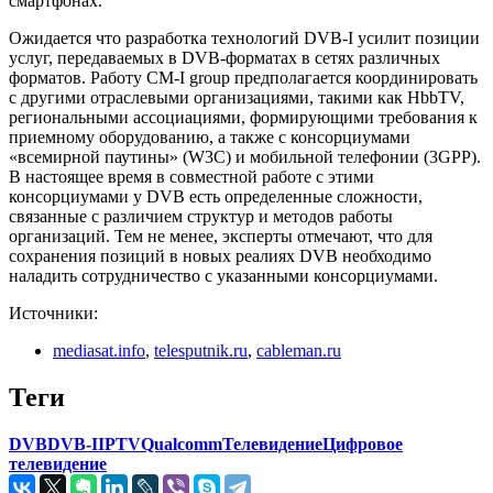
смартфонах.
Ожидается что разработка технологий DVB-I усилит позиции
услуг, передаваемых в DVB-форматах в сетях различных
форматов. Работу CM-I group предполагается координировать
с другими отраcлевыми организациями, такими как HbbTV,
региональными ассоциациями, формирующими требования к
приемному оборудованию, а также с консорциумами
«всемирной паутины» (W3C) и мобильной телефонии (3GPP).
В настоящее время в совместной работе с этими
консорциумами у DVB есть определенные сложности,
связанные с различием структур и методов работы
организаций. Тем не менее, эксперты отмечают, что для
сохранения позиций в новых реалиях DVB необходимо
наладить сотрудничество с указанными консорциумами.
Источники:
mediasat.info
,
telesputnik.ru
,
cableman.ru
Теги
DVB
DVB-I
IPTV
Qualcomm
Телевидение
Цифровое
телевидение