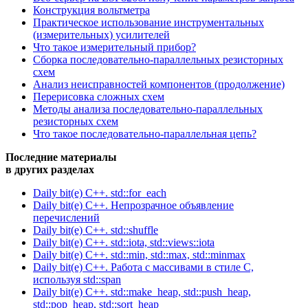
Конструкция вольтметра
Практическое использование инструментальных
(измерительных) усилителей
Что такое измерительный прибор?
Сборка последовательно-параллельных резисторных
схем
Анализ неисправностей компонентов (продолжение)
Перерисовка сложных схем
Методы анализа последовательно-параллельных
резисторных схем
Что такое последовательно-параллельная цепь?
Последние материалы
в других разделах
Daily bit(e) C++. std::for_each
Daily bit(e) C++. Непрозрачное объявление
перечислений
Daily bit(e) C++. std::shuffle
Daily bit(e) C++. std::iota, std::views::iota
Daily bit(e) C++. std::min, std::max, std::minmax
Daily bit(e) C++. Работа с массивами в стиле C,
используя std::span
Daily bit(e) C++. std::make_heap, std::push_heap,
std::pop_heap, std::sort_heap