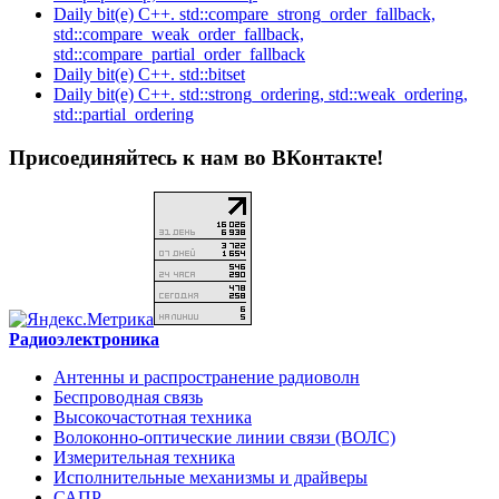
Daily bit(e) C++. std::compare_strong_order_fallback,
std::compare_weak_order_fallback,
std::compare_partial_order_fallback
Daily bit(e) C++. std::bitset
Daily bit(e) C++. std::strong_ordering, std::weak_ordering,
std::partial_ordering
Присоединяйтесь к нам во ВКонтакте!
Радиоэлектроника
Антенны и распространение радиоволн
Беспроводная связь
Высокочастотная техника
Волоконно-оптические линии связи (ВОЛС)
Измерительная техника
Исполнительные механизмы и драйверы
САПР