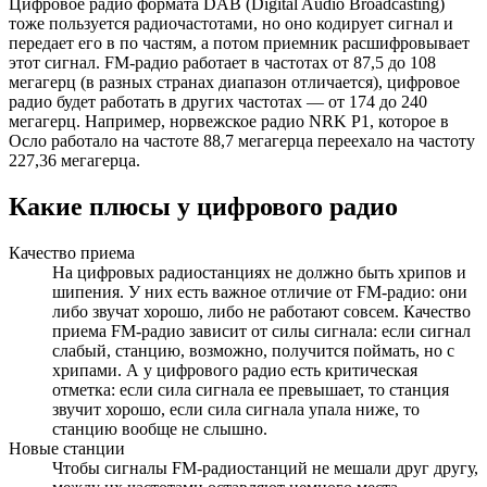
Цифровое радио формата DAB (Digital Audio Broadcasting)
тоже пользуется радиочастотами, но оно кодирует сигнал и
передает его в по частям, а потом приемник расшифровывает
этот сигнал. FM-радио работает в частотах от 87,5 до 108
мегагерц (в разных странах диапазон отличается), цифровое
радио будет работать в других частотах — от 174 до 240
мегагерц. Например, норвежское радио NRK P1, которое в
Осло работало на частоте 88,7 мегагерца переехало на частоту
227,36 мегагерца.
Какие плюсы у цифрового радио
Качество приема
На цифровых радиостанциях не должно быть хрипов и
шипения. У них есть важное отличие от FM-радио: они
либо звучат хорошо, либо не работают совсем. Качество
приема FM-радио зависит от силы сигнала: если сигнал
слабый, станцию, возможно, получится поймать, но с
хрипами. А у цифрового радио есть критическая
отметка: если сила сигнала ее превышает, то станция
звучит хорошо, если сила сигнала упала ниже, то
станцию вообще не слышно.
Новые станции
Чтобы сигналы FM-радиостанций не мешали друг другу,