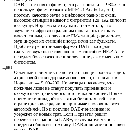
DAB — не новый формат, его разработали в 1980-х. Он
использует формат сжатия MPEG-1 Audio Layer II,
поэтому качество звука в цифровом радио не очень
высокое: станции вещают с битрейтом 128–192 килобит
в секунду. Норвежские слушатели отметили, что
звучание цифрового радио им показалось не таким
качественным, как звучание FM-станций (кроме того,
звук цифровых станций иногда начинает булькать).
Проблему решит новый формат DAB+, который
сжимает звук более совершенным способом HE-AAC и
передает более качественное звучание даже с меньшим
битрейтом.
Цена
Обычный приемник не ловит сигнал цифрового радио,
а цифровой стоит дороже аналогового, например, в
Норвегии — €100–200. Норвежцы опасаются, что
пожилые люди не станут покупать приемники и
окажутся без привычного источника новостей. Новые
приемники понадобятся автомобилистам: сейчас в
стране цифровое радио не принимает половина всех
автомобилей. Но и покупка DAB-приемника не
убережет от новых трат. Если Норвегия решит
перевести вещание на DAB+, то слушателям снова
придется обновлять технику: DAB-приемники не ловят
сигнал DAB+.