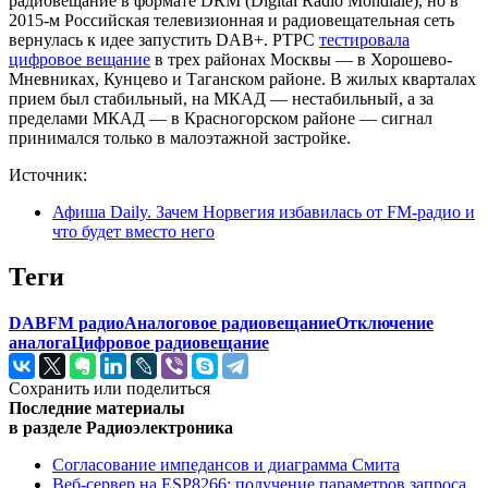
радиовещание в формате DRM (Digital Radio Mondiale), но в
2015-м Российская телевизионная и радиовещательная сеть
вернулась к идее запустить DAB+. РТРС
тестировала
цифровое вещание
в трех районах Москвы — в Хорошево-
Мневниках, Кунцево и Таганском районе. В жилых кварталах
прием был стабильный, на МКАД — нестабильный, а за
пределами МКАД — в Красногорском районе — сигнал
принимался только в малоэтажной застройке.
Источник:
Афиша Daily. Зачем Норвегия избавилась от FM-радио и
что будет вместо него
Теги
DAB
FM радио
Аналоговое радиовещание
Отключение
аналога
Цифровое радиовещание
Сохранить или поделиться
Последние материалы
в разделе Радиоэлектроника
Согласование импедансов и диаграмма Смита
Веб-сервер на ESP8266: получение параметров запроса