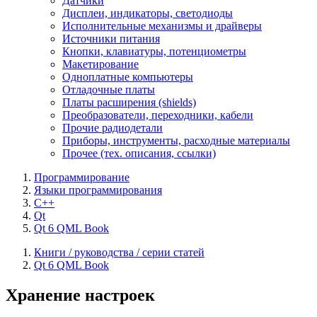
Датчики
Дисплеи, индикаторы, светодиоды
Исполнительные механизмы и драйверы
Источники питания
Кнопки, клавиатуры, потенциометры
Макетирование
Одноплатные компьютеры
Отладочные платы
Платы расширения (shields)
Преобразователи, переходники, кабели
Прочие радиодетали
Приборы, инструменты, расходные материалы
Прочее (тех. описания, ссылки)
Программирование
Языки программирования
C++
Qt
Qt 6 QML Book
Книги / руководства / серии статей
Qt 6 QML Book
Хранение настроек