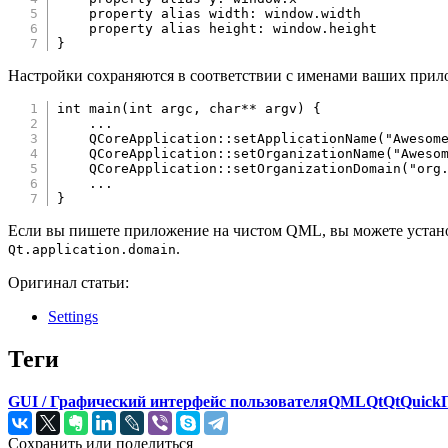
property
alias
width
:
window
.
width
property
alias
height
:
window
.
height
}
Настройки сохраняются в соответствии с именами ваших прил
int
main
(
int
 argc
,
char
*
*
 argv
)
{
.
.
.
QCoreApplication
::
setApplicationName
(
"Awesom
QCoreApplication
::
setOrganizationName
(
"Aweso
QCoreApplication
::
setOrganizationDomain
(
"org
.
.
.
}
Если вы пишете приложение на чистом QML, вы можете устано
.
Qt.application.domain
Оригинал статьи:
Settings
Теги
GUI / Графический интерфейс пользователя
QML
Qt
QtQuick
Сохранить или поделиться