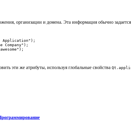
ожения, организации и домена. Эта информация обычно задаетс
e Application"
)
;
me Company"
)
;
.awesome"
)
;
вить эти же атрибуты, используя глобальные свойства
Qt.appli
Программирование