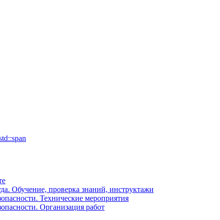
td::span
те
уда. Обучение, проверка знаний, инструктажи
зопасности. Технические мероприятия
зопасности. Организация работ