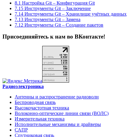
8.1 Настройка Git – Конфигурация Git
7.15 Инструменты Git – Заключение
7.14 Инструменты Git – Хранилище учётных данных
7.13 Инструменты Git – Замена
7.12 Инструменты Git – Создание пакетов
Присоединяйтесь к нам во ВКонтакте!
Радиоэлектроника
Антенны и распространение радиоволн
Беспроводная связь
Высокочастотная техника
Волоконно-оптические линии связи (ВОЛС)
Измерительная техника
Исполнительные механизмы и драйверы
САПР
Спутниковая связь