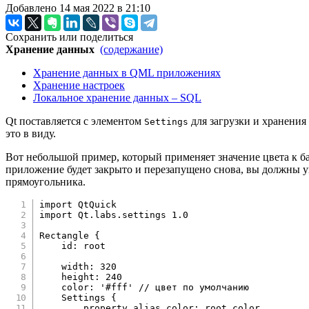
Добавлено 14 мая 2022 в 21:10
Сохранить или поделиться
Хранение данных
(содержание)
Хранение данных в QML приложениях
Хранение настроек
Локальное хранение данных – SQL
Qt поставляется с элементом
для загрузки и хранения 
Settings
это в виду.
Вот небольшой пример, который применяет значение цвета к ба
приложение будет закрыто и перезапущено снова, вы должны у
прямоугольника.
import
import
 Qt.labs.settings 1.0

Rectangle
{
id
:
root
width
:
320
height
:
240
color
:
'#fff'
// цвет по умолчанию
Settings
{
property
alias
color
:
root
.
color