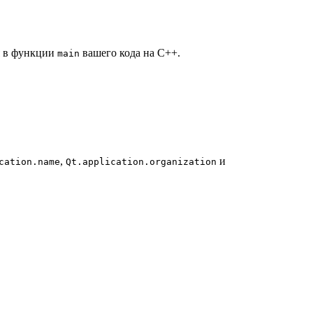
я в функции
вашего кода на C++.
main
,
и
cation.name
Qt.application.organization