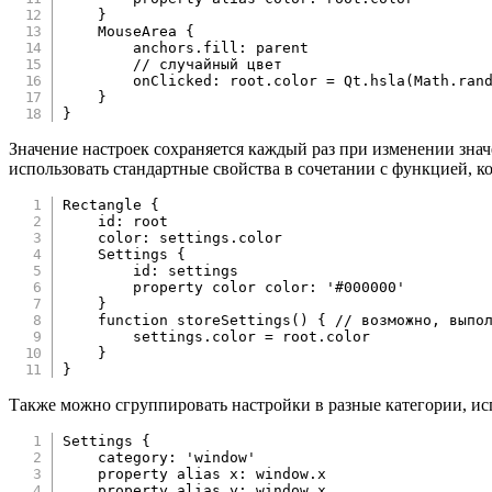
}
MouseArea
{
anchors.fill
:
parent
// случайный цвет
onClicked
:
root
.
color 
=
 Qt
.
hsla
(
Math
.
ran
}
}
Значение настроек сохраняется каждый раз при изменении знач
использовать стандартные свойства в сочетании с функцией, к
Rectangle
{
id
:
root
color
:
settings
.
color
Settings
{
id
:
settings
property
color
color
:
'#000000'
}
function
storeSettings
(
)
{
// возможно, выпо
        settings
.
color 
=
 root
.
color

}
}
Также можно сгруппировать настройки в разные категории, ис
Settings
{
category
:
'window'
property
alias
x
:
window
.
x
property
alias
y
:
window
.
x