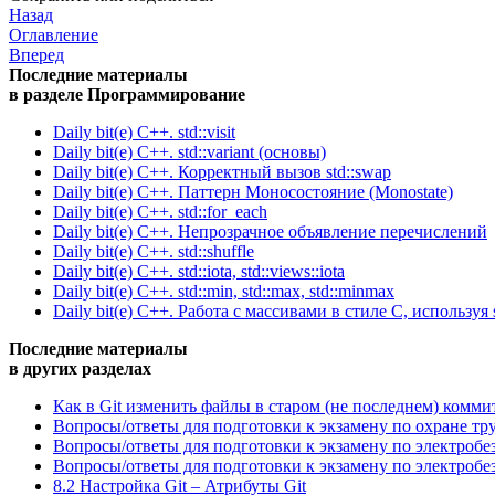
Назад
Оглавление
Вперед
Последние материалы
в разделе Программирование
Daily bit(e) C++. std::visit
Daily bit(e) C++. std::variant (основы)
Daily bit(e) C++. Корректный вызов std::swap
Daily bit(e) C++. Паттерн Моносостояние (Monostate)
Daily bit(e) C++. std::for_each
Daily bit(e) C++. Непрозрачное объявление перечислений
Daily bit(e) C++. std::shuffle
Daily bit(e) C++. std::iota, std::views::iota
Daily bit(e) C++. std::min, std::max, std::minmax
Daily bit(e) C++. Работа с массивами в стиле C, используя s
Последние материалы
в других разделах
Как в Git изменить файлы в старом (не последнем) комми
Вопросы/ответы для подготовки к экзамену по охране тр
Вопросы/ответы для подготовки к экзамену по электробе
Вопросы/ответы для подготовки к экзамену по электробе
8.2 Настройка Git – Атрибуты Git