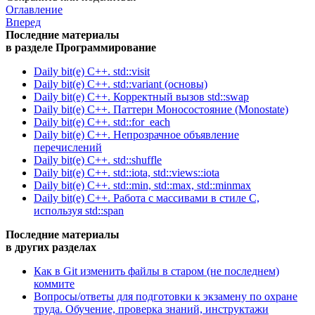
Оглавление
Вперед
Последние материалы
в разделе Программирование
Daily bit(e) C++. std::visit
Daily bit(e) C++. std::variant (основы)
Daily bit(e) C++. Корректный вызов std::swap
Daily bit(e) C++. Паттерн Моносостояние (Monostate)
Daily bit(e) C++. std::for_each
Daily bit(e) C++. Непрозрачное объявление
перечислений
Daily bit(e) C++. std::shuffle
Daily bit(e) C++. std::iota, std::views::iota
Daily bit(e) C++. std::min, std::max, std::minmax
Daily bit(e) C++. Работа с массивами в стиле C,
используя std::span
Последние материалы
в других разделах
Как в Git изменить файлы в старом (не последнем)
коммите
Вопросы/ответы для подготовки к экзамену по охране
труда. Обучение, проверка знаний, инструктажи