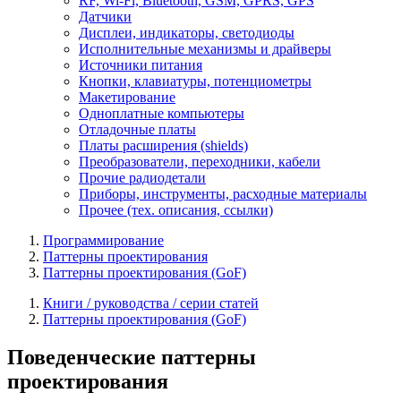
RF, Wi-Fi, Bluetooth, GSM, GPRS, GPS
Датчики
Дисплеи, индикаторы, светодиоды
Исполнительные механизмы и драйверы
Источники питания
Кнопки, клавиатуры, потенциометры
Макетирование
Одноплатные компьютеры
Отладочные платы
Платы расширения (shields)
Преобразователи, переходники, кабели
Прочие радиодетали
Приборы, инструменты, расходные материалы
Прочее (тех. описания, ссылки)
Программирование
Паттерны проектирования
Паттерны проектирования (GoF)
Книги / руководства / серии статей
Паттерны проектирования (GoF)
Поведенческие паттерны
проектирования