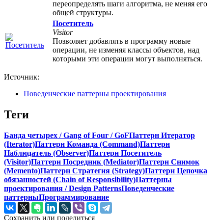
переопределять шаги алгоритма, не меняя его
общей структуры.
Посетитель
Visitor
Позволяет добавлять в программу новые
операции, не изменяя классы объектов, над
которыми эти операции могут выполняться.
Источник:
Поведенческие паттерны проектирования
Теги
Банда четырех / Gang of Four / GoF
Паттерн Итератор
(Iterator)
Паттерн Команда (Command)
Паттерн
Наблюдатель (Observer)
Паттерн Посетитель
(Visitor)
Паттерн Посредник (Mediator)
Паттерн Снимок
(Memento)
Паттерн Стратегия (Strategy)
Паттерн Цепочка
обязанностей (Chain of Responsibility)
Паттерны
проектирования / Design Patterns
Поведенческие
паттерны
Программирование
Сохранить или поделиться