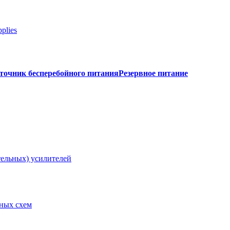
plies
точник бесперебойного питания
Резервное питание
тельных) усилителей
рных схем