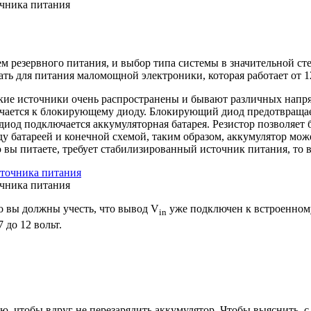
очника питания
резервного питания, и выбор типа системы в значительной степ
ать для питания маломощной электроники, которая работает от 1
акие источники очень распространены и бывают различных напр
лючается к блокирующему диоду. Блокирующий диод предотвраща
 диод подключается аккумуляторная батарея. Резистор позволяет 
у батареей и конечной схемой, таким образом, аккумулятор мож
 вы питаете, требует стабилизированный источник питания, то 
очника питания
о вы должны учесть, что вывод V
уже подключен к встроенному
in
 до 12 вольт.
, чтобы вдруг не перезарядить аккумулятор. Чтобы выяснить, с