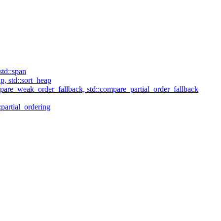
td::span
p, std::sort_heap
mpare_weak_order_fallback, std::compare_partial_order_fallback
:partial_ordering