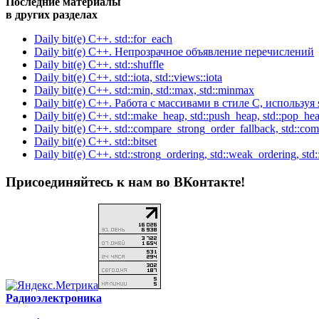
Последние материалы
в других разделах
Daily bit(e) C++. std::for_each
Daily bit(e) C++. Непрозрачное объявление перечислений
Daily bit(e) C++. std::shuffle
Daily bit(e) C++. std::iota, std::views::iota
Daily bit(e) C++. std::min, std::max, std::minmax
Daily bit(e) C++. Работа с массивами в стиле C, используя s
Daily bit(e) C++. std::make_heap, std::push_heap, std::pop_hea
Daily bit(e) C++. std::compare_strong_order_fallback, std::co
Daily bit(e) C++. std::bitset
Daily bit(e) C++. std::strong_ordering, std::weak_ordering, std:
Присоединяйтесь к нам во ВКонтакте!
Радиоэлектроника