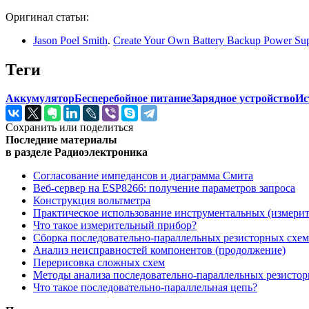
Оригинал статьи:
Jason Poel Smith
.
Create Your Own Battery Backup Power Sup
Теги
Аккумулятор
Бесперебойное питание
Зарядное устройство
Ис
Сохранить или поделиться
Последние материалы
в разделе Радиоэлектроника
Согласование импедансов и диаграмма Смита
Веб-сервер на ESP8266: получение параметров запроса
Конструкция вольтметра
Практическое использование инструментальных (измери
Что такое измерительный прибор?
Сборка последовательно-параллельных резисторных схем
Анализ неисправностей компонентов (продолжение)
Перерисовка сложных схем
Методы анализа последовательно-параллельных резисто
Что такое последовательно-параллельная цепь?