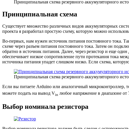
Принципиальная схема резервного аккумуляторного ист
Принципиальная схема
Существует множество различных видов аккумуляторных систем 
проекта я разработал простую схему, которую можно использов
Во-первых, нам нужен источник питания постоянного тока. Т
схеме через разъем питания постоянного тока. Затем он подк
обратно в источник питания. Далее, через резистор и еще один
обеспечивает низкое сопротивление пути протекания тока межд
источника питания упадет слишком низко. Если схема, которую
Принципиальная схема резервного аккумуляторного ист
Если вы питаете Arduino или аналогичный микроконтроллер, т
можете подать на вывод V
любое напряжение в диапазоне от 7
in
Выбор номинала резистора
Выбор номинала резистора должен быть сделан с осторожностью