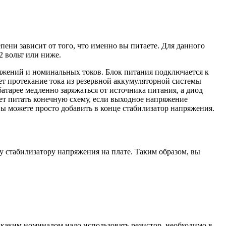
ени зависит от того, что именно вы питаете. Для данного
2 вольт или ниже.
яжений и номинальных токов. Блок питания подключается к
ет протекание тока из резервной аккумуляторной системы
батарее медленно заряжаться от источника питания, а диод
ет питать конечную схему, если выходное напряжение
вы можете просто добавить в конце стабилизатор напряжения.
 стабилизатору напряжения на плате. Таким образом, вы
 каким номиналом надо использовать резистор, необходимо в