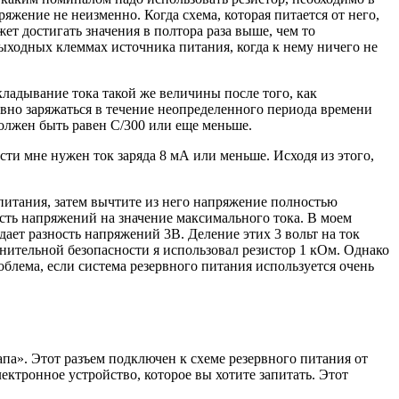
жение не неизменно. Когда схема, которая питается от него,
т достигать значения в полтора раза выше, чем то
выходных клеммах источника питания, когда к нему ничего не
кладывание тока такой же величины после того, как
ывно заряжаться в течение неопределенного периода времени
 должен быть равен C/300 или еще меньше.
сти мне нужен ток заряда 8 мА или меньше. Исходя из этого,
питания, затем вычтите из него напряжение полностью
ость напряжений на значение максимального тока. В моем
дает разность напряжений 3В. Деление этих 3 вольт на ток
нительной безопасности я использовал резистор 1 кОм. Однако
облема, если система резервного питания используется очень
па». Этот разъем подключен к схеме резервного питания от
ектронное устройство, которое вы хотите запитать. Этот