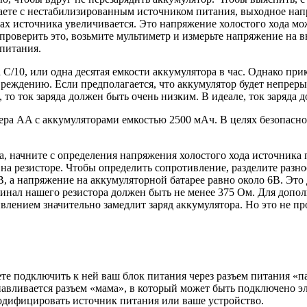
аете с нестабилизированным источником питания, выходное напря
 источника увеличивается. Это напряжение холостого хода може
 проверить это, возьмите мультиметр и измерьте напряжение на 
питания.
C/10, или одна десятая емкости аккумулятора в час. Однако при
вреждению. Если предполагается, что аккумулятор будет непрер
, то ток заряда должен быть очень низким. В идеале, ток заряда
мера AA с аккумуляторами емкостью 2500 мАч. В целях безопасно
, начните с определения напряжения холостого хода источника 
на резисторе. Чтобы определить сопротивление, разделите разн
, а напряжение на аккумуляторной батарее равно около 6В. Это 
инал нашего резистора должен быть не менее 375 Ом. Для допол
влением значительно замедлит заряд аккумулятора. Но это не пр
е подключить к ней ваш блок питания через разъем питания «па
навливается разъем «мама», в который может быть подключено эл
одифицировать источник питания или ваше устройство.