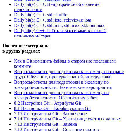
Daily bit(e) C++. Непрозрачное объявление
перечислений
Daily bit(e) C++. std::shuffle
Daily bit(e) C++. std::iota, std::views::iota
Daily bit(e) C++. std::min, std::max, std::minmax
Daily bit(e) C++. Работа с массивами в стиле C,
используя std::span
Последние материалы
в других разделах
Как в Git изменить файлы в старом (не последнем)
коммите
Вопросы/ответы для подготовки к экзамену по охране
труда. Обучение, проверка знаний, инструктажи
Вопросы/ответы для подготовки к экзамену по
электробезопасности. Технические мероприятия
Вопросы/ответы для подготовки к экзамену по
электробезопасности. Организация работ
8.2 Настройка Git – Атрибуты Git
8.1 Настройка Git – Конфигурация Git
7.15 Инструменты Git – Заключение
7.14 Инструменты Git – Хранилище учётных данных
7.13 Инструменты Git – Замена
7.12 Инструменты Git – Создание пакетов