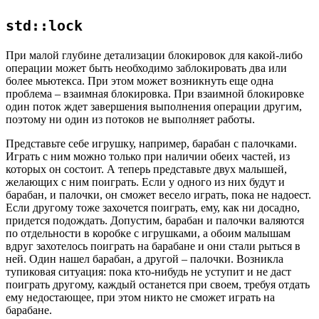
std::lock
При малой глубине детализации блокировок для какой-либо
операции может быть необходимо заблокировать два или
более мьютекса. При этом может возникнуть еще одна
проблема – взаимная блокировка. При взаимной блокировке
один поток ждет завершения выполнения операции другим,
поэтому ни один из потоков не выполняет работы.
Представьте себе игрушку, например, барабан с палочками.
Играть с ним можно только при наличии обеих частей, из
которых он состоит. А теперь представьте двух малышей,
желающих с ним поиграть. Если у одного из них будут и
барабан, и палочки, он сможет весело играть, пока не надоест.
Если другому тоже захочется поиграть, ему, как ни досадно,
придется подождать. Допустим, барабан и палочки валяются
по отдельности в коробке с игрушками, а обоим малышам
вдруг захотелось поиграть на барабане и они стали рыться в
ней. Один нашел барабан, а другой – палочки. Возникла
тупиковая ситуация: пока кто-нибудь не уступит и не даст
поиграть другому, каждый останется при своем, требуя отдать
ему недостающее, при этом никто не сможет играть на
барабане.