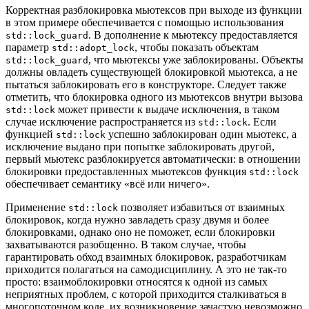
Корректная разблокировка мьютексов при выходе из функции
в этом примере обеспечивается с помощью использования
. В дополнение к мьютексу предоставляется
std::lock_guard
параметр
, чтобы показать объектам
std::adopt_lock
, что мьютексы уже заблокированы. Объекты
std::lock_guard
должны овладеть существующей блокировкой мьютекса, а не
пытаться заблокировать его в конструкторе. Следует также
отметить, что блокировка одного из мьютексов внутри вызова
может привести к выдаче исключения, в таком
std::lock
случае исключение распространяется из
. Если
std::lock
функцией
успешно заблокирован один мьютекс, а
std::lock
исключение выдано при попытке заблокировать другой,
первый мьютекс разблокируется автоматически: в отношении
блокировки предоставленных мьютексов функция
std::lock
обеспечивает семантику «всё или ничего».
Применение
позволяет избавиться от взаимных
std::lock
блокировок, когда нужно завладеть сразу двумя и более
блокировками, однако оно не поможет, если блокировки
захватываются разобщенно. В таком случае, чтобы
гарантировать обход взаимных блокировок, разработчикам
приходится полагаться на самодисциплину. А это не так-то
просто: взаимоблокировки относятся к одной из самых
неприятных проблем, с которой приходится сталкиваться в
многопоточном коде, их возникновение зачастую невозможно