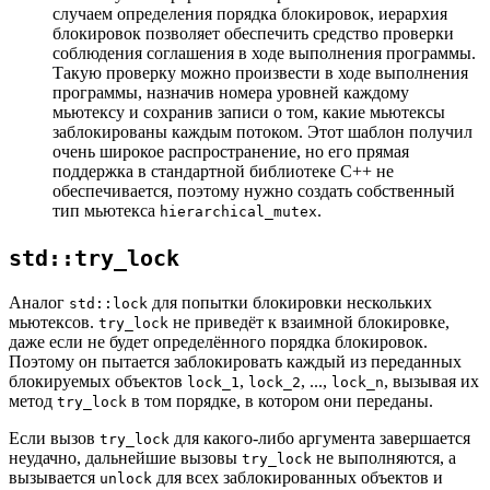
случаем определения порядка блокировок, иерархия
блокировок позволяет обеспечить средство проверки
соблюдения соглашения в ходе выполнения программы.
Такую проверку можно произвести в ходе выполнения
программы, назначив номера уровней каждому
мьютексу и сохранив записи о том, какие мьютексы
заблокированы каждым потоком. Этот шаблон получил
очень широкое распространение, но его прямая
поддержка в стандартной библиотеке C++ не
обеспечивается, поэтому нужно создать собственный
тип мьютекса
.
hierarchical_mutex
std::try_lock
Аналог
для попытки блокировки нескольких
std::lock
мьютексов.
не приведёт к взаимной блокировке,
try_lock
даже если не будет определённого порядка блокировок.
Поэтому он пытается заблокировать каждый из переданных
блокируемых объектов
,
, ...,
, вызывая их
lock_1
lock_2
lock_n
метод
в том порядке, в котором они переданы.
try_lock
Если вызов
для какого-либо аргумента завершается
try_lock
неудачно, дальнейшие вызовы
не выполняются, а
try_lock
вызывается
для всех заблокированных объектов и
unlock