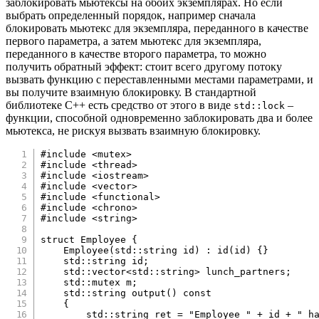
заблокировать мьютексы на обоих экземплярах. Но если
выбрать определенный порядок, например сначала
блокировать мьютекс для экземпляра, переданного в качестве
первого параметра, а затем мьютекс для экземпляра,
переданного в качестве второго параметра, то можно
получить обратный эффект: стоит всего другому потоку
вызвать функцию с переставленными местами параметрами, и
вы получите взаимную блокировку. В стандартной
библиотеке C++ есть средство от этого в виде
–
std::lock
функции, способной одновременно заблокировать два и более
мьютекса, не рискуя вызвать взаимную блокировку.
#
include
<mutex>
#
include
<thread>
#
include
<iostream>
#
include
<vector>
#
include
<functional>
#
include
<chrono>
#
include
<string>
struct
Employee
{
Employee
(
std
::
string id
)
:
id
(
id
)
{
}
    std
::
string id
;
    std
::
vector
<
std
::
string
>
 lunch_partners
;
    std
::
mutex m
;
    std
::
string 
output
(
)
const
{
        std
::
string ret 
=
"Employee "
+
 id 
+
" h