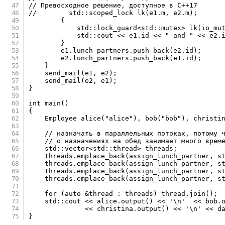
// Превосходное решение, доступное в C++17
//        std::scoped_lock lk(e1.m, e2.m);
{
            std
::
lock_guard
<
std
::
mutex
>
lk
(
io_mu
            std
::
cout 
<<
 e1
.
id 
<<
" and "
<<
 e2
.
}
        e1
.
lunch_partners
.
push_back
(
e2
.
id
)
;
        e2
.
lunch_partners
.
push_back
(
e1
.
id
)
;
}
send_mail
(
e1
,
 e2
)
;
send_mail
(
e2
,
 e1
)
;
}
int
main
(
)
{
    Employee 
alice
(
"alice"
)
,
bob
(
"bob"
)
,
christi
// назначать в параллельных потоках, потому 
// о назначениях на обед занимает много врем
    std
::
vector
<
std
::
thread
>
 threads
;
    threads
.
emplace_back
(
assign_lunch_partner
,
 s
    threads
.
emplace_back
(
assign_lunch_partner
,
 s
    threads
.
emplace_back
(
assign_lunch_partner
,
 s
    threads
.
emplace_back
(
assign_lunch_partner
,
 s
for
(
auto
&
thread 
:
 threads
)
 thread
.
join
(
)
;
    std
::
cout 
<<
 alice
.
output
(
)
<<
'\n'
<<
 bob
.
<<
 christina
.
output
(
)
<<
'\n'
<<
 d
}