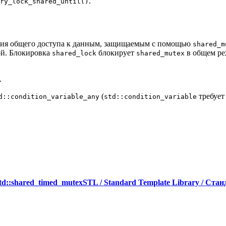
.
ry_lock_shared_until()
ия общего доступа к данным, защищаемым с помощью
shared_m
ой. Блокировка
блокирует
в общем ре
shared_lock
shared_mutex
.
(
требуе
d::condition_variable_any
std::condition_variable
td::shared_timed_mutex
STL / Standard Template Library / Ст