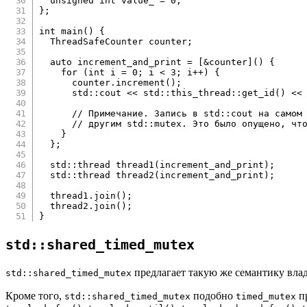
unsigned
int
 value_ 
=
0
;
}
;
int
main
(
)
{
  ThreadSafeCounter counter
;
auto
 increment_and_print 
=
[
&
counter
]
(
)
{
for
(
int
 i 
=
0
;
 i 
<
3
;
 i
++
)
{
      counter
.
increment
(
)
;
      std
::
cout 
<<
 std
::
this_thread
::
get_id
(
)
<<
// Примечание. Запись в std::cout на самом
// другим std::mutex. Это было опущено, чт
}
}
;
  std
::
thread 
thread1
(
increment_and_print
)
;
  std
::
thread 
thread2
(
increment_and_print
)
;
  thread1
.
join
(
)
;
  thread2
.
join
(
)
;
}
std::shared_timed_mutex
предлагает такую же семантику вла
std::shared_timed_mutex
Кроме того,
подобно
пр
std::shared_timed_mutex
timed_mutex