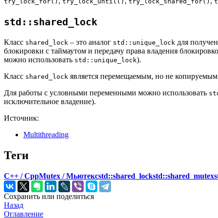
,
,
,
try_lock_for()
try_lock_until()
try_lock_shared_for()
t
std::shared_lock
Класс
– это аналог
для получен
shared_lock
std::unique_lock
блокировки с таймаутом и передачу права владения блокировк
можно использовать
).
std::unique_lock
Класс
является перемещаемым, но не копируемым
shared_lock
Для работы с условными переменными можно использовать
st
исключительное владение).
Источник:
Multithreading
Теги
C++ / Cpp
Mutex / Мьютекс
std::shared_lock
std::shared_mutex
s
Сохранить или поделиться
Назад
Оглавление