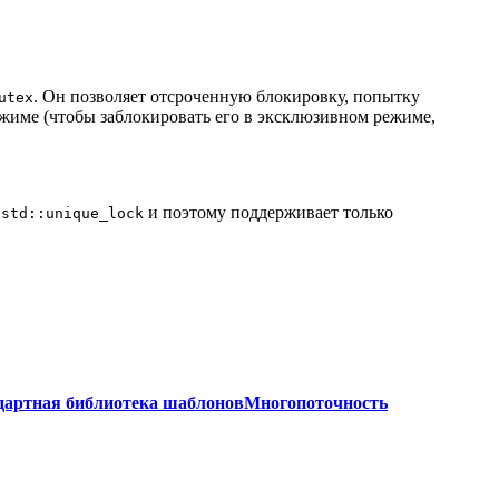
. Он позволяет отсроченную блокировку, попытку
utex
жиме (чтобы заблокировать его в эксклюзивном режиме,
т
и поэтому поддерживает только
std::unique_lock
андартная библиотека шаблонов
Многопоточность