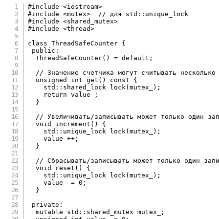
#
include
<iostream>
#
include
<mutex>
// для std::unique_lock
#
include
<shared_mutex>
#
include
<thread>
class
ThreadSafeCounter
{
public
:
ThreadSafeCounter
(
)
=
default
;
// Значение счетчика могут считывать несколько
unsigned
int
get
(
)
const
{
    std
::
shared_lock 
lock
(
mutex_
)
;
return
 value_
;
}
// Увеличивать/записывать может только один за
void
increment
(
)
{
    std
::
unique_lock 
lock
(
mutex_
)
;
    value_
++
;
}
// Сбрасывать/записывать может только один зап
void
reset
(
)
{
    std
::
unique_lock 
lock
(
mutex_
)
;
    value_ 
=
0
;
}
private
:
mutable
 std
::
shared_mutex mutex_
;