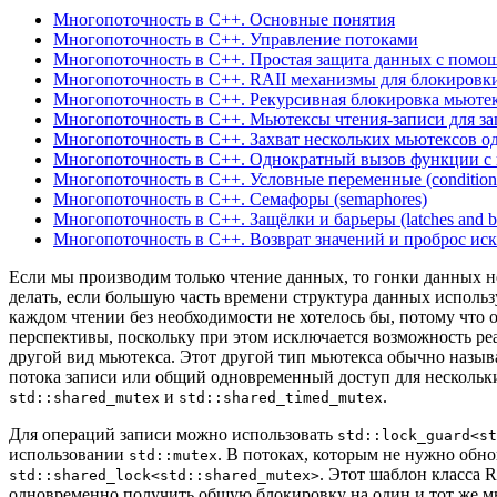
Многопоточность в C++. Основные понятия
Многопоточность в C++. Управление потоками
Многопоточность в C++. Простая защита данных с помо
Многопоточность в C++. ​RAII механизмы для блокировк
Многопоточность в C++. ​Рекурсивная блокировка мьюте
Многопоточность в C++. Мьютексы чтения-записи для за
Многопоточность в C++. Захват нескольких мьютексов 
Многопоточность в C++. Однократный вызов функции с пом
Многопоточность в C++. Условные переменные (condition v
Многопоточность в C++. Семафоры (semaphores)
Многопоточность в C++. Защёлки и барьеры (latches and ba
Многопоточность в C++. Возврат значений и проброс ис
Если мы производим только чтение данных, то гонки данных н
делать, если большую часть времени структура данных использ
каждом чтении без необходимости не хотелось бы, потому что 
перспективы, поскольку при этом исключается возможность реа
другой вид мьютекса. Этот другой тип мьютекса обычно назыв
потока записи или общий одновременный доступ для нескольки
и
.
std::shared_mutex
std::shared_timed_mutex
Для операций записи можно использовать
std::lock_guard<st
использовании
. В потоках, которым не нужно обно
std::mutex
. Этот шаблон класса 
std::shared_lock<std::shared_mutex>
одновременно получить общую блокировку на один и тот же 