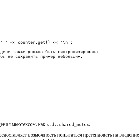
' '
<<
 counter
.
get
(
)
<<
'\n'
;
 деле также должна быть синхронизирована
обы не сохранить пример небольшим.
дения мьютексом, как
.
std::shared_mutex
едоставляет возможность попытаться претендовать на владени