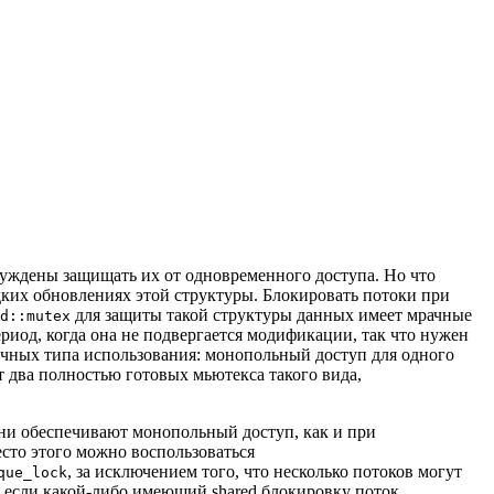
нуждены защищать их от одновременного доступа. Но что
едких обновлениях этой структуры. Блокировать потоки при
для защиты такой структуры данных имеет мрачные
d::mutex
риод, когда она не подвергается модификации, так что нужен
ичных типа использования: монопольный доступ для одного
 два полностью готовых мьютекса такого вида,
ни обеспечивают монопольный доступ, как и при
есто этого можно воспользоваться
, за исключением того, что несколько потоков могут
que_lock
о, если какой-либо имеющий shared блокировку поток