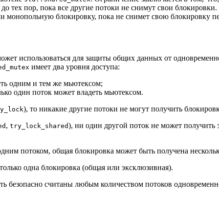
до тех пор, пока все другие потоки не снимут свои блокировки
или монопольную блокировку, пока не снимет свою блокировку п
ожет использоваться для защиты общих данных от одновременног
имеет два уровня доступа:
ed_mutex
еть одним и тем же мьютексом;
ько один поток может владеть мьютексом.
), то никакие другие потоки не могут получить блокиров
y_lock
,
), ни один другой поток не может получит
ed
try_lock_shared
одним потоком, общая блокировка может быть получена несколь
только одна блокировка (общая или эксклюзивная).
ть безопасно считаны любым количеством потоков одновременно,