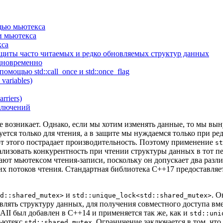
щью мьютекса
и мьютекса
кса
щиты часто читаемых и редко обновляемых структур данных
одновременно
ощью std::call_once и std::once_flag
ariables)
rriers)
ключений
е возникает. Однако, если мы хотим изменять данные, то мы вы
уется только для чтения, а в защите мы нуждаемся только при р
от этого пострадает производительность. Поэтому применение
st
лизовать конкурентность при чтении структуры данных в тот пе
ают мьютексом чтения-записи, поскольку он допускает два разл
х потоков чтения. Стандартная библиотека C++17 предоставляет
и
. О
d::shared_mutex>
std::unique_lock<std::shared_mutex>
влять структуру данных, для получения совместного доступа вм
RAII был добавлен в C++14 и применяется так же, как и
std::uni
мьютекс
. Ограничение заключается в том, чт
std::shared_mutex