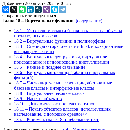
Добавлено 20 августа 2021 в 01:25
Сохранить или поделиться
Глава 18 – Виртуальные функции
(содержание)
18.1 – Указатели и ссылки базового класса на объекты
производных классов
18.2 – Виртуальные функции и полиморфизм
18.3 – Спецификаторы override и final, и ковариантные
возвращаемые типы
18.4 – Виртуальные деструкторы, виртуальное
присваивание и игнорирование виртуализации
18.5 – Раннее и позднее связывание
18.6 – Виртуальная таблица (таблица виртуальных
функций)
18.7 – Чисто виртуальные функции, абстрактные
базовые классы и интерфейсные классы
18.8 – Виртуальные базовые классы
18.9 – Нарезка объектов
18.10 – Динамическое приведение типов
18.11 – Печать объектов классов, использующих
наследование, с помощью operator<<
18.x – Резюме к главе 18 и небольшой тест
В последней главе, в уроке «
17.9 – Множественное