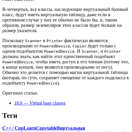
В-четвертых, все классы, наследующие виртуальный базовый
класс, будут иметь виртуальную таблицу, даже если в
противном случае у них ее обычно не было бы, и, таким
образом, размер экземпляров этих классов будет больше на
размер указателя.
Поскольку
и
фактически являются
Scanner
Printer
производными от
,
будет только с
PoweredDevice
Copier
одним подобъектом
. И
, и
PoweredDevice
Scanner
Printer
должны знать, как найти этот единственный подобъект
, чтобы иметь доступ к его членам (потому что,
PoweredDevice
в конце концов, они являются производными от него).
Обычно это делается с помощью магии виртуальной таблицы
(которая, по сути, сохраняет смещение от каждого подкласса к
подобъекту
).
PoweredDevice
Оригинал статьи:
18.8 — Virtual base classes
Теги
C++ / Cpp
LearnCpp
vtable
Виртуальная