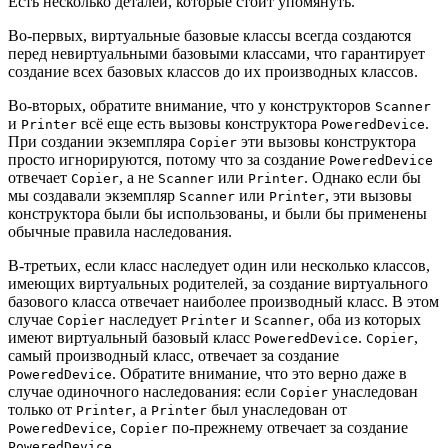
Есть несколько деталей, которые стоит упомянуть.
Во-первых, виртуальные базовые классы всегда создаются
перед невиртуальными базовыми классами, что гарантирует
создание всех базовых классов до их производных классов.
Во-вторых, обратите внимание, что у конструкторов
Scanner
и
всё еще есть вызовы конструктора
.
Printer
PoweredDevice
При создании экземпляра
эти вызовы конструктора
Copier
просто игнорируются, потому что за создание
PoweredDevice
отвечает
, а не
или
. Однако если бы
Copier
Scanner
Printer
мы создавали экземпляр
или
, эти вызовы
Scanner
Printer
конструктора были бы использованы, и были бы применены
обычные правила наследования.
В-третьих, если класс наследует один или несколько классов,
имеющих виртуальных родителей, за создание виртуального
базового класса отвечает наиболее производный класс. В этом
случае
наследует
и
, оба из которых
Copier
Printer
Scanner
имеют виртуальный базовый класс
.
,
PoweredDevice
Copier
самый производный класс, отвечает за создание
. Обратите внимание, что это верно даже в
PoweredDevice
случае одиночного наследования: если
унаследован
Copier
только от
, а
был унаследован от
Printer
Printer
,
по-прежнему отвечает за создание
PoweredDevice
Copier
.
PoweredDevice