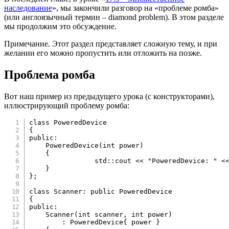
наследование
», мы закончили разговор на «проблеме ромба»
(или англоязычный термин – diamond problem). В этом разделе
мы продолжим это обсуждение.
Примечание. Этот раздел представляет сложную тему, и при
желании его можно пропустить или отложить на позже.
Проблема ромба
Вот наш пример из предыдущего урока (с конструкторами),
иллюстрирующий проблему ромба:
class
PoweredDevice
{
public
:
PoweredDevice
(
int
 power
)
{
		std
::
cout 
<<
"PoweredDevice: "
<
}
}
;
class
Scanner
:
public
PoweredDevice
{
public
:
Scanner
(
int
 scanner
,
int
 power
)
:
 PoweredDevice
{
 power 
}