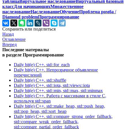
таблица
Виртуальное наследование
Виртуальный базовый
класс
Для начинающих
Множественное
наследование
Наследование
Обучение
Проблема ромба /
Diamond problem
Программирование
Сохранить или поделиться
Назад
Оглавление
Вперед
Последние материалы
в разделе Программирование
Daily bit(e) C++. std::for_each
Daily bit(e) C++. Непрозрачное объявление
перечислений
Daily bit(e) C++. std::shuffle
Daily bit(e) C++. std::iota, std::views::iota
Daily bit(e) C++. std::min, std::max, std::minmax
Daily bit(e) C++. Работа с массивами в стиле C,
используя std::span
Daily bit(e) C++. std::make_heap, std::push_heap,
std::pop_heap, std::sort_heap
Daily bit(e) C++. std::compare_strong_order_fallback,
std::compare_weak_order_fallback,
std::compare_partial_order_fallback