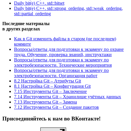
Daily bit(e) C++. std::bitset
Daily bit(e) C++. std::strong_ordering, std::weak_ordering,
std::partial_ordering
Последние материалы
в других разделах
Как в Git изменить файлы в старом (не последнем)
коммите
Вопросы/ответы для подготовки к экзамену по охране
труда. Обучение, проверка знаний, инструктажи
Вопросы/ответы для подготовки к экзамену по
электробезопасности. Технические мероприятия
Вопросы/ответы для подготовки к экзамену по
электробезопасности. Организация работ
8.2 Настройка Git – Атрибуты Git
8.1 Настройка Git – Конфигурация Git
7.15 Инструменты Git – Заключение
7.14 Инструменты Git – Хранилище учётных данных
7.13 Инструменты Git – Замена
7.12 Инструменты Git – Создание пакетов
Присоединяйтесь к нам во ВКонтакте!