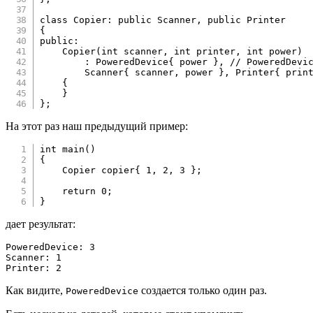
class
Copier
:
public
Scanner
,
public
Printer
{
public
:
Copier
(
int
 scanner
,
int
 printer
,
int
 power
)
:
 PoweredDevice
{
 power 
}
,
// PoweredDevi
        Scanner
{
 scanner
,
 power 
}
,
 Printer
{
 prin
{
}
}
;
На этот раз наш предыдущий пример:
int
main
(
)
{
    Copier copier
{
1
,
2
,
3
}
;
return
0
;
}
дает результат:
PoweredDevice: 3

Scanner: 1

Printer: 2
Как видите,
создается только один раз.
PoweredDevice