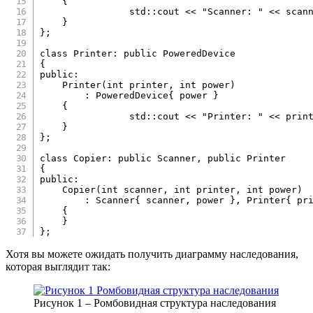
{
		std
::
cout 
<<
"Scanner: "
<<
 scan
}
}
;
class
Printer
:
public
PoweredDevice
{
public
:
Printer
(
int
 printer
,
int
 power
)
:
 PoweredDevice
{
 power 
}
{
		std
::
cout 
<<
"Printer: "
<<
 prin
}
}
;
class
Copier
:
public
Scanner
,
public
Printer
{
public
:
Copier
(
int
 scanner
,
int
 printer
,
int
 power
)
:
 Scanner
{
 scanner
,
 power 
}
,
 Printer
{
 pr
{
}
}
;
Хотя вы можете ожидать получить диаграмму наследования,
которая выглядит так:
Рисунок 1 – Ромбовидная структура наследования