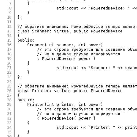
{
		std
::
cout 
<<
"PoweredDevice: "
<
}
}
;
// обратите внимание: PoweredDevice теперь являе
class
Scanner
:
virtual
public
PoweredDevice
{
public
:
Scanner
(
int
 scanner
,
int
 power
)
// эта строка требуется для создания объ
// но в данном случае игнорируется
:
 PoweredDevice
{
 power 
}
{
		std
::
cout 
<<
"Scanner: "
<<
 scan
}
}
;
// обратите внимание: PoweredDevice теперь являе
class
Printer
:
virtual
public
PoweredDevice
{
public
:
Printer
(
int
 printer
,
int
 power
)
// эта строка требуется для создания объ
// но в данном случае игнорируется
:
 PoweredDevice
{
 power 
}
{
		std
::
cout 
<<
"Printer: "
<<
 prin
}
}
;