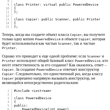
class
Printer
:
virtual
public
PoweredDevice
{
}
;
class
Copier
:
public
Scanner
,
public
Printer
{
}
;
Теперь, когда вы создаете объект класса
, вы получите
Copier
только одну копию
в объекте
, которая
PoweredDevice
Copier
будет использоваться как частью
, так и частью
Scanner
.
Printer
Однако это приводит к еще одной проблеме: если
и
Scanner
используют общий базовый класс
, кто
Printer
PoweredDevice
несет ответственность за его создание? Как оказалось, ответ –
. За создание
отвечает конструктор
Copier
PoweredDevice
. Следовательно, это единственный раз, когда классу
Copier
разрешено напрямую вызывать конструктор, не
Copier
являющийся непосредственно родительским:
#
include
<iostream>
class
PoweredDevice
{
public
:
PoweredDevice
(
int
 power
)