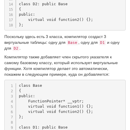
class
D2
:
public
Base
{
public
:
virtual
void
function2
(
)
{
}
;
}
;
Поскольку здесь есть 3 класса, компилятор создаст 3
виртуальные таблицы: одну для
, одну для
и одну
Base
D1
для
.
D2
Компилятор также добавляет член скрытого указателя к
самому базовому классу, который использует виртуальные
функции. Хотя компилятор делает это автоматически,
покажем в следующем примере, куда он добавляется:
class
Base
{
public
:
    FunctionPointer
*
 __vptr
;
virtual
void
function1
(
)
{
}
;
virtual
void
function2
(
)
{
}
;
}
;
class
D1
:
public
Base