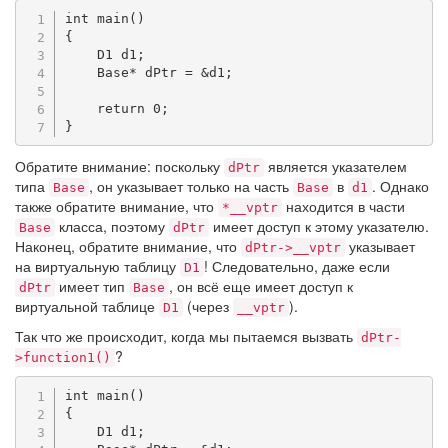
int
main
(
)
{
    D1 d1
;
    Base
*
 dPtr 
=
&
d1
;
return
0
;
}
Обратите внимание: поскольку
является указателем
dPtr
типа
, он указывает только на часть
в
. Однако
Base
Base
d1
также обратите внимание, что
находится в части
*__vptr
класса, поэтому
имеет доступ к этому указателю.
Base
dPtr
Наконец, обратите внимание, что
указывает
dPtr->__vptr
на виртуальную таблицу
! Следовательно, даже если
D1
имеет тип
, он всё еще имеет доступ к
dPtr
Base
виртуальной таблице
(через
).
D1
__vptr
Так что же происходит, когда мы пытаемся вызвать
dPtr-
?
>function1()
int
main
(
)
{
    D1 d1
;