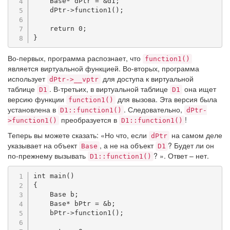
    Base
*
 dPtr 
=
&
d1
;
    dPtr
->
function1
(
)
;
return
0
;
}
Во-первых, программа распознает, что
function1()
является виртуальной функцией. Во-вторых, программа
использует
для доступа к виртуальной
dPtr->__vptr
таблице
. В-третьих, в виртуальной таблице
она ищет
D1
D1
версию функции
для вызова. Эта версия была
function1()
установлена в
. Следовательно,
D1::function1()
dPtr-
преобразуется в
!
>function1()
D1::function1()
Теперь вы можете сказать: «Но что, если
на самом деле
dPtr
указывает на объект
, а не на объект
? Будет ли он
Base
D1
по-прежнему вызывать
? ». Ответ – нет.
D1::function1()
int
main
(
)
{
    Base b
;
    Base
*
 bPtr 
=
&
b
;
    bPtr
->
function1
(
)
;