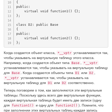
{
public
:
virtual
void
function1
(
)
{
}
;
}
;
class
D2
:
public
Base
{
public
:
virtual
void
function2
(
)
{
}
;
}
;
Когда создается объект класса,
устанавливается так,
*__vptr
чтобы указывать на виртуальную таблицу этого класса.
Например, когда создается объект типа
,
Base
*__vptr
устанавливается так, чтобы указывать на виртуальную таблицу
для
. Когда создаются объекты типа
или
,
Base
D1
D2
устанавливается так, чтобы указывать на
*__vptr
виртуальную таблицу для
или
соответственно.
D1
D2
Теперь поговорим о том, как заполняются эти виртуальные
таблицы. Поскольку здесь всего две виртуальные функции,
каждая виртуальная таблица будет иметь две записи (одну
для
и одну для
). Помните, что
function1()
function2()
при заполнении этих виртуальных таблиц каждая запись