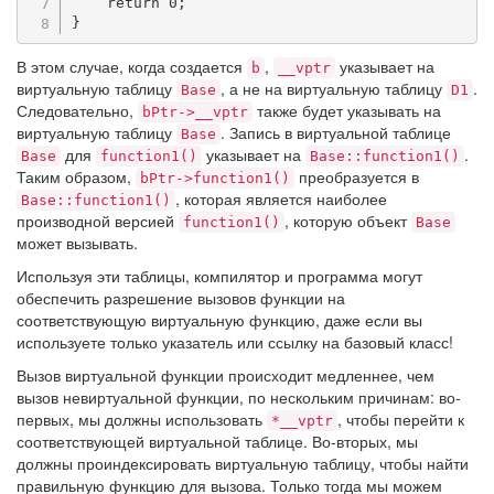
return
0
;
}
В этом случае, когда создается
,
указывает на
b
__vptr
виртуальную таблицу
, а не на виртуальную таблицу
.
Base
D1
Следовательно,
также будет указывать на
bPtr->__vptr
виртуальную таблицу
. Запись в виртуальной таблице
Base
для
указывает на
.
Base
function1()
Base::function1()
Таким образом,
преобразуется в
bPtr->function1()
, которая является наиболее
Base::function1()
производной версией
, которую объект
function1()
Base
может вызывать.
Используя эти таблицы, компилятор и программа могут
обеспечить разрешение вызовов функции на
соответствующую виртуальную функцию, даже если вы
используете только указатель или ссылку на базовый класс!
Вызов виртуальной функции происходит медленнее, чем
вызов невиртуальной функции, по нескольким причинам: во-
первых, мы должны использовать
, чтобы перейти к
*__vptr
соответствующей виртуальной таблице. Во-вторых, мы
должны проиндексировать виртуальную таблицу, чтобы найти
правильную функцию для вызова. Только тогда мы можем