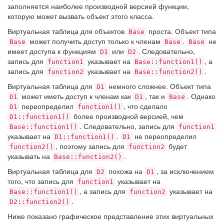
заполняется наиболее производной версией функции,
которую может вызвать объект этого класса.
Виртуальная таблица для объектов
проста. Объект типа
Base
может получить доступ только к членам
.
не
Base
Base
Base
имеет доступа к функциям
или
. Следовательно,
D1
D2
запись для
указывает на
, а
function1
Base::function1()
запись для
указывает на
.
function2
Base::function2()
Виртуальная таблица для
немного сложнее. Объект типа
D1
может иметь доступ к членам как
, так и
. Однако
D1
D1
Base
переопределил
, что сделало
D1
function1()
более производной версией, чем
D1::function1()
. Следовательно, запись для
Base::function1()
function1
указывает на
.
не переопределил
D1::function1()
D1
, поэтому запись для
будет
function2()
function2
указывать на
.
Base::function2()
Виртуальная таблица для
похожа на
, за исключением
D2
D1
того, что запись для
указывает на
function1
, а запись для
указывает на
Base::function1()
function2
.
D2::function2()
Ниже показано графическое представление этих виртуальных