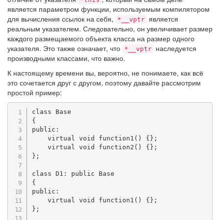
является параметром функции, используемым компилятором
для вычисления ссылок на себя,
является
*__vptr
реальным указателем. Следовательно, он увеличивает размер
каждого размещаемого объекта класса на размер одного
указателя. Это также означает, что
наследуется
*__vptr
производными классами, что важно.
К настоящему времени вы, вероятно, не понимаете, как всё
это сочетается друг с другом, поэтому давайте рассмотрим
простой пример:
class
Base
{
public
:
virtual
void
function1
(
)
{
}
;
virtual
void
function2
(
)
{
}
;
}
;
class
D1
:
public
Base
{
public
:
virtual
void
function1
(
)
{
}
;
}
;