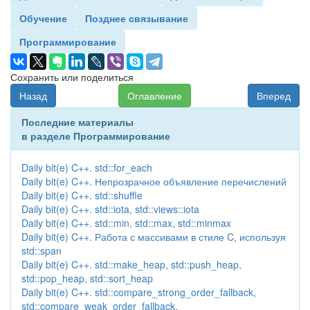
Обучение
Позднее связывание
Программирование
Сохранить или поделиться
Назад
Оглавление
Вперед
Последние материалы
в разделе Программирование
Daily bit(e) C++. std::for_each
Daily bit(e) C++. Непрозрачное объявление перечислений
Daily bit(e) C++. std::shuffle
Daily bit(e) C++. std::iota, std::views::iota
Daily bit(e) C++. std::min, std::max, std::minmax
Daily bit(e) C++. Работа с массивами в стиле C, используя
std::span
Daily bit(e) C++. std::make_heap, std::push_heap,
std::pop_heap, std::sort_heap
Daily bit(e) C++. std::compare_strong_order_fallback,
std::compare_weak_order_fallback,