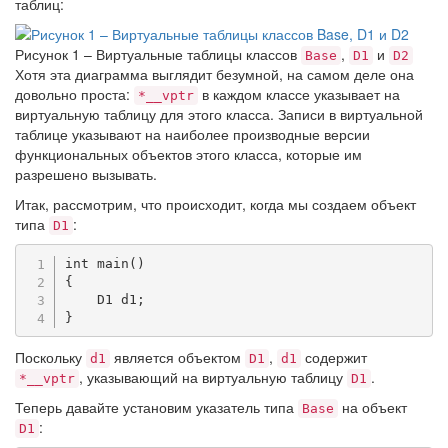
таблиц:
Рисунок 1 – Виртуальные таблицы классов
,
и
Base
D1
D2
Хотя эта диаграмма выглядит безумной, на самом деле она
довольно проста:
в каждом классе указывает на
*__vptr
виртуальную таблицу для этого класса. Записи в виртуальной
таблице указывают на наиболее производные версии
функциональных объектов этого класса, которые им
разрешено вызывать.
Итак, рассмотрим, что происходит, когда мы создаем объект
типа
:
D1
int
main
(
)
{
    D1 d1
;
}
Поскольку
является объектом
,
содержит
d1
D1
d1
, указывающий на виртуальную таблицу
.
*__vptr
D1
Теперь давайте установим указатель типа
на объект
Base
:
D1