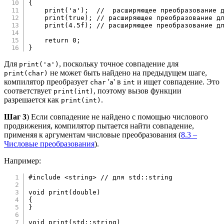
{
print
(
'a'
)
;
//  расширяющее преобразование 
print
(
true
)
;
// расширяющее преобразование д
print
(
4.5f
)
;
// расширяющее преобразование д
return
0
;
}
Для
, поскольку точное совпадение для
print('a')
не может быть найдено на предыдущем шаге,
print(char)
компилятор преобразует
'
' в
и ищет совпадение. Это
char
a
int
соответствует
, поэтому вызов функции
print(int)
разрешается как
.
print(int)
Шаг 3
) Если совпадение не найдено с помощью числового
продвижения, компилятор пытается найти совпадение,
применяя к аргументам числовые преобразования (
8.3 –
Числовые преобразования
).
Например:
#
include
<string>
// для std::string
void
print
(
double
)
{
}
void
print
(
std
::
string
)