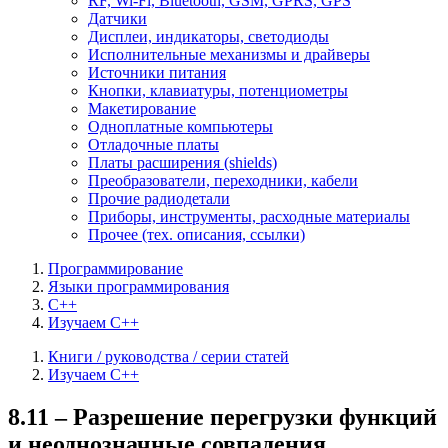
RF, Wi-Fi, Bluetooth, GSM, GPRS, GPS
Датчики
Дисплеи, индикаторы, светодиоды
Исполнительные механизмы и драйверы
Источники питания
Кнопки, клавиатуры, потенциометры
Макетирование
Одноплатные компьютеры
Отладочные платы
Платы расширения (shields)
Преобразователи, переходники, кабели
Прочие радиодетали
Приборы, инструменты, расходные материалы
Прочее (тех. описания, ссылки)
Программирование
Языки программирования
C++
Изучаем C++
Книги / руководства / серии статей
Изучаем C++
8.11 – Разрешение перегрузки функций
и неоднозначные совпадения