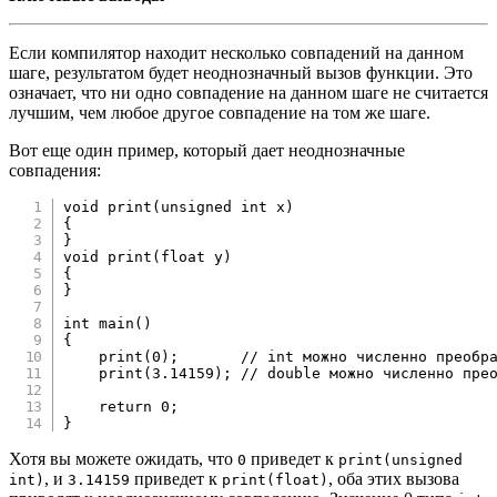
Если компилятор находит несколько совпадений на данном
шаге, результатом будет неоднозначный вызов функции. Это
означает, что ни одно совпадение на данном шаге не считается
лучшим, чем любое другое совпадение на том же шаге.
Вот еще один пример, который дает неоднозначные
совпадения:
void
print
(
unsigned
int
 x
)
{
}
void
print
(
float
 y
)
{
}
int
main
(
)
{
print
(
0
)
;
// int можно численно преобр
print
(
3.14159
)
;
// double можно численно пре
return
0
;
}
Хотя вы можете ожидать, что
приведет к
0
print(unsigned
, и
приведет к
, оба этих вызова
int)
3.14159
print(float)