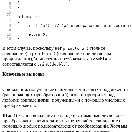
{
}
int
main
(
)
{
print
(
'a'
)
;
// 'a' преобразовано для соответ
return
0
;
}
В этом случае, поскольку нет
(точное
print(char)
совпадение) и
(совпадение при числовом
print(int)
продвижении), '
' численно преобразуется в
и
a
double
сопоставляется с
.
print(double)
Ключевые выводы
Совпадения, полученные с помощью числовых продвижений
(расширяющих преобразований), имеют приоритет над
любыми совпадениями, полученными с помощью числовых
преобразований.
Шаг 4
) Если совпадение не найдено с помощью числового
преобразования, компилятор пытается найти совпадение с
помощью любых пользовательских преобразований. Хотя мы
еще не рассмотрели пользовательские преобразования,