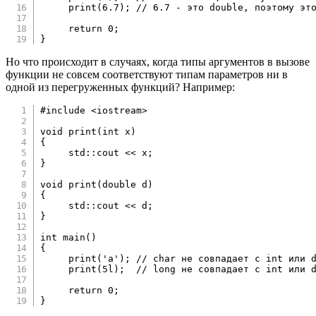
print
(
6.7
)
;
// 6.7 - это double, поэтому эт
return
0
;
}
Но что происходит в случаях, когда типы аргументов в вызове
функции не совсем соответствуют типам параметров ни в
одной из перегруженных функций? Например:
#
include
<iostream>
void
print
(
int
 x
)
{
     std
::
cout 
<<
 x
;
}
void
print
(
double
 d
)
{
     std
::
cout 
<<
 d
;
}
int
main
(
)
{
print
(
'a'
)
;
// char не совпадает с int или 
print
(
5l
)
;
// long не совпадает с int или 
return
0
;
}