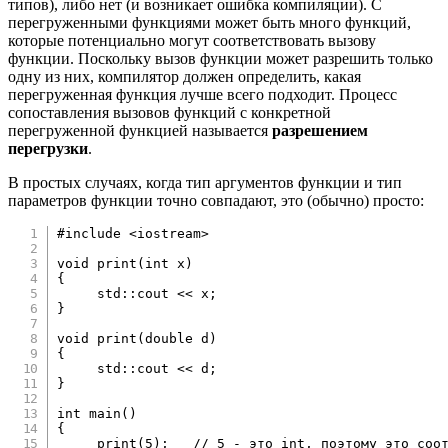
типов), либо нет (и возникает ошибка компиляции). С
перегруженными функциями может быть много функций,
которые потенциально могут соответствовать вызову
функции. Поскольку вызов функции может разрешить только
одну из них, компилятор должен определить, какая
перегруженная функция лучше всего подходит. Процесс
сопоставления вызовов функций с конкретной
перегруженной функцией называется
разрешением
перегрузки
.
В простых случаях, когда тип аргументов функции и тип
параметров функции точно совпадают, это (обычно) просто:
#
include
<iostream>
void
print
(
int
 x
)
{
     std
::
cout 
<<
 x
;
}
void
print
(
double
 d
)
{
     std
::
cout 
<<
 d
;
}
int
main
(
)
{
print
(
5
)
;
// 5 - это int, поэтому это соо