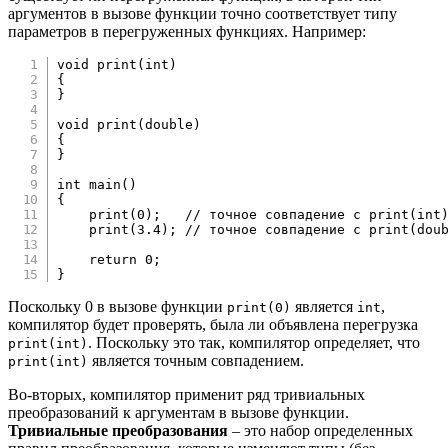
аргументов в вызове функции точно соответствует типу
параметров в перегруженных функциях. Например:
void
print
(
int
)
{
}
void
print
(
double
)
{
}
int
main
(
)
{
print
(
0
)
;
// точное совпадение с print(int
print
(
3.4
)
;
// точное совпадение с print(dou
return
0
;
}
Поскольку 0 в вызове функции
является
,
print(0)
int
компилятор будет проверять, была ли объявлена перегрузка
. Поскольку это так, компилятор определяет, что
print(int)
является точным совпадением.
print(int)
Во-вторых, компилятор применит ряд тривиальных
преобразований к аргументам в вызове функции.
Тривиальные преобразования
– это набор определенных