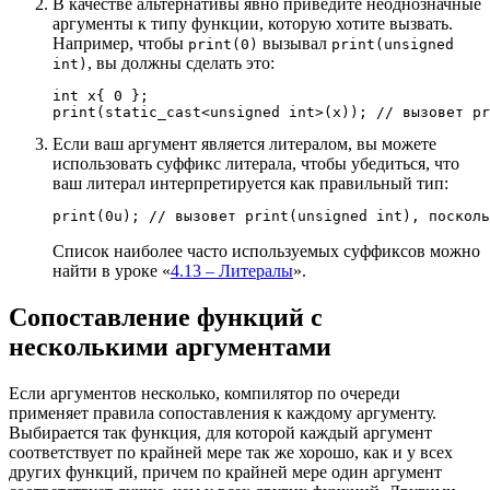
В качестве альтернативы явно приведите неоднозначные
аргументы к типу функции, которую хотите вызвать.
Например, чтобы
вызывал
print(0)
print(unsigned
, вы должны сделать это:
int)
int
 x
{
0
}
;
print
(
static_cast
<
unsigned
int
>
(
x
)
)
;
// вызовет pr
Если ваш аргумент является литералом, вы можете
использовать суффикс литерала, чтобы убедиться, что
ваш литерал интерпретируется как правильный тип:
print
(
0u
)
;
// вызовет print(unsigned int), посколь
Список наиболее часто используемых суффиксов можно
найти в уроке «
4.13 – Литералы
».
Сопоставление функций с
несколькими аргументами
Если аргументов несколько, компилятор по очереди
применяет правила сопоставления к каждому аргументу.
Выбирается так функция, для которой каждый аргумент
соответствует по крайней мере так же хорошо, как и у всех
других функций, причем по крайней мере один аргумент