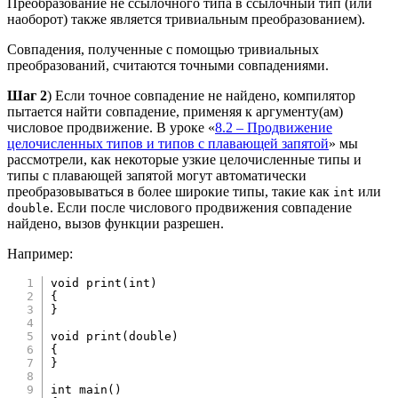
Преобразование не ссылочного типа в ссылочный тип (или
наоборот) также является тривиальным преобразованием).
Совпадения, полученные с помощью тривиальных
преобразований, считаются точными совпадениями.
Шаг 2
) Если точное совпадение не найдено, компилятор
пытается найти совпадение, применяя к аргументу(ам)
числовое продвижение. В уроке «
8.2 – Продвижение
целочисленных типов и типов с плавающей запятой
» мы
рассмотрели, как некоторые узкие целочисленные типы и
типы с плавающей запятой могут автоматически
преобразовываться в более широкие типы, такие как
или
int
. Если после числового продвижения совпадение
double
найдено, вызов функции разрешен.
Например:
void
print
(
int
)
{
}
void
print
(
double
)
{
}
int
main
(
)