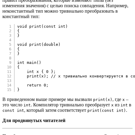
правил преобразования, которые изменяют типы (без
изменения значения) с целью поиска совпадения. Например,
неконстантный тип можно тривиально преобразовать в
константный тип:
void
print
(
const
int
)
{
}
void
print
(
double
)
{
}
int
main
(
)
{
int
 x 
{
0
}
;
print
(
x
)
;
// x тривиально конвертируется в c
return
0
;
}
В приведенном выше примере мы вызвали
, где
–
print(x)
x
это число
. Компилятор тривиально преобразует
из
в
int
x
int
, который затем соответствует
.
const int
print(const int)
Для продвинутых читателей