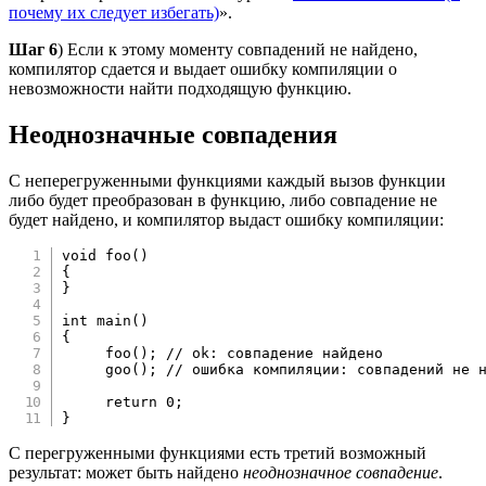
почему их следует избегать)
».
Шаг 6
) Если к этому моменту совпадений не найдено,
компилятор сдается и выдает ошибку компиляции о
невозможности найти подходящую функцию.
Неоднозначные совпадения
С неперегруженными функциями каждый вызов функции
либо будет преобразован в функцию, либо совпадение не
будет найдено, и компилятор выдаст ошибку компиляции:
void
foo
(
)
{
}
int
main
(
)
{
foo
(
)
;
// ok: совпадение найдено
goo
(
)
;
// ошибка компиляции: совпадений не 
return
0
;
}
С перегруженными функциями есть третий возможный
результат: может быть найдено
неоднозначное совпадение
.