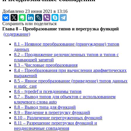
Добавлено 23 июня 2021 в 13:16
Сохранить или поделиться
Глава 8 – Преобразование типов и перегрузка функций
(содержание)
8.1 – Неявное преобразование (принуждение) типов
данных
8.2 – Продвижение целочисленных типов и типов с
плавающей запятой
8.3 – Числовые преобразования
8.4 – Преобразования при вычислении арифметических
выражений
8.5 – Явное преобразование (приведение) типов данных
и static_cast
8.6 – typedef и псевдонимы типов
8.7 – Вывод типов для объектов с использованием
ключевого слова auto
8.8 – Вывод типа для функций
8.9 – Введение в перегрузку функций
8.10 – Различение перегруженных функций
8.11 – Разрешение перегрузки функций и
неоднозначные совпадения