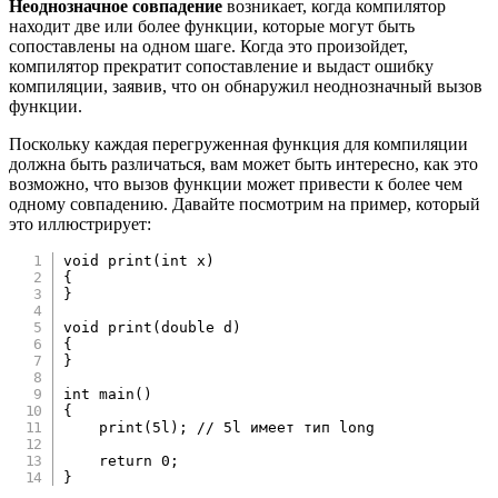
Неоднозначное совпадение
возникает, когда компилятор
находит две или более функции, которые могут быть
сопоставлены на одном шаге. Когда это произойдет,
компилятор прекратит сопоставление и выдаст ошибку
компиляции, заявив, что он обнаружил неоднозначный вызов
функции.
Поскольку каждая перегруженная функция для компиляции
должна быть различаться, вам может быть интересно, как это
возможно, что вызов функции может привести к более чем
одному совпадению. Давайте посмотрим на пример, который
это иллюстрирует:
void
print
(
int
 x
)
{
}
void
print
(
double
 d
)
{
}
int
main
(
)
{
print
(
5l
)
;
// 5l имеет тип long
return
0
;
}