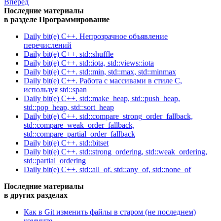
Вперед
Последние материалы
в разделе Программирование
Daily bit(e) C++. Непрозрачное объявление
перечислений
Daily bit(e) C++. std::shuffle
Daily bit(e) C++. std::iota, std::views::iota
Daily bit(e) C++. std::min, std::max, std::minmax
Daily bit(e) C++. Работа с массивами в стиле C,
используя std::span
Daily bit(e) C++. std::make_heap, std::push_heap,
std::pop_heap, std::sort_heap
Daily bit(e) C++. std::compare_strong_order_fallback,
std::compare_weak_order_fallback,
std::compare_partial_order_fallback
Daily bit(e) C++. std::bitset
Daily bit(e) C++. std::strong_ordering, std::weak_ordering,
std::partial_ordering
Daily bit(e) C++. std::all_of, std::any_of, std::none_of
Последние материалы
в других разделах
Как в Git изменить файлы в старом (не последнем)
коммите