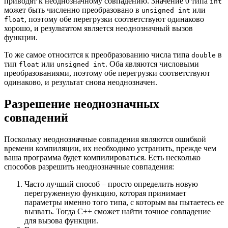
приводят к неоднозначному совпадению. Значение 0 типа
int
может быть численно преобразовано в
или
unsigned int
, поэтому обе перегрузки соответствуют одинаково
float
хорошо, и результатом является неоднозначный вызов
функции.
То же самое относится к преобразованию числа типа
в
double
тип
или
. Оба являются числовыми
float
unsigned int
преобразованиями, поэтому обе перегрузки соответствуют
одинаково, и результат снова неоднозначен.
Разрешение неоднозначных
совпадений
Поскольку неоднозначные совпадения являются ошибкой
времени компиляции, их необходимо устранить, прежде чем
ваша программа будет компилироваться. Есть несколько
способов разрешить неоднозначные совпадения:
Часто лучший способ – просто определить новую
перегруженную функцию, которая принимает
параметры именно того типа, с которым вы пытаетесь ее
вызвать. Тогда C++ сможет найти точное совпадение
для вызова функции.