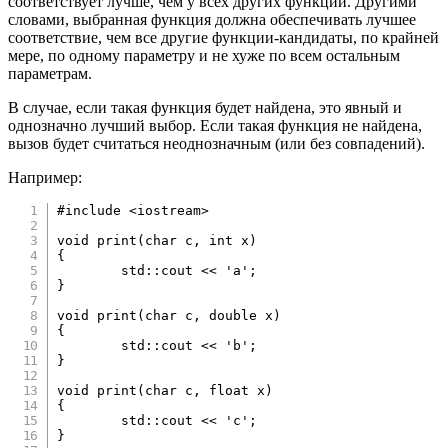
соответствует лучше, чем у всех других функций. Другими
словами, выбранная функция должна обеспечивать лучшее
соответствие, чем все другие функции-кандидаты, по крайней
мере, по одному параметру и не хуже по всем остальным
параметрам.
В случае, если такая функция будет найдена, это явный и
однозначно лучший выбор. Если такая функция не найдена,
вызов будет считаться неоднозначным (или без совпадений).
Например:
#
include
<iostream>
void
print
(
char
 c
,
int
 x
)
{
	std
::
cout 
<<
'a'
;
}
void
print
(
char
 c
,
double
 x
)
{
	std
::
cout 
<<
'b'
;
}
void
print
(
char
 c
,
float
 x
)
{
	std
::
cout 
<<
'c'
;
}