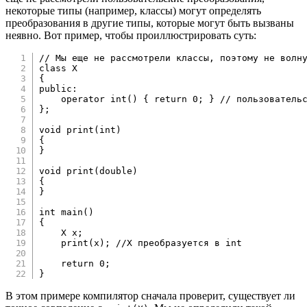
некоторые типы (например, классы) могут определять
преобразования в другие типы, которые могут быть вызваны
неявно. Вот пример, чтобы проиллюстрировать суть:
// Мы еще не рассмотрели классы, поэтому не волн
class
X
{
public
:
operator
int
(
)
{
return
0
;
}
// пользователь
}
;
void
print
(
int
)
{
}
void
print
(
double
)
{
}
int
main
(
)
{
    X x
;
print
(
x
)
;
//X преобразуется в int
return
0
;
}
В этом примере компилятор сначала проверит, существует ли