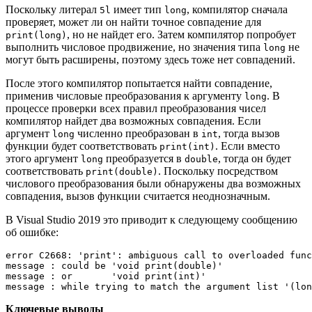
Поскольку литерал
имеет тип
, компилятор сначала
5l
long
проверяет, может ли он найти точное совпадение для
, но не найдет его. Затем компилятор попробует
print(long)
выполнить числовое продвижение, но значения типа
не
long
могут быть расширены, поэтому здесь тоже нет совпадений.
После этого компилятор попытается найти совпадение,
применив числовые преобразования к аргументу
. В
long
процессе проверки всех правил преобразования чисел
компилятор найдет два возможных совпадения. Если
аргумент
численно преобразован в
, тогда вызов
long
int
функции будет соответствовать
. Если вместо
print(int)
этого аргумент
преобразуется в
, тогда он будет
long
double
соответствовать
. Поскольку посредством
print(double)
числового преобразования были обнаружены два возможных
совпадения, вызов функции считается неоднозначным.
В Visual Studio 2019 это приводит к следующему сообщению
об ошибке:
error C2668: 'print': ambiguous call to overloaded func
message : could be 'void print(double)'

message : or       'void print(int)'

message : while trying to match the argument list '(lon
Ключевые выводы