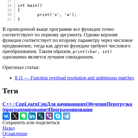
int
main
(
)
{
print
(
'x'
,
'a'
)
;
}
В приведенной выше программе все функции точно
соответствуют по первому аргументу. Однако верхняя
функция соответствует по второму параметру через числовое
продвижение, тогда как другие функции требуют числового
преобразования. Таким образом,
print(char, int)
однозначно является лучшим совпадением.
Оригинал статьи:
8.11 — Function overload resolution and ambiguous matches
Теги
C++ / Cpp
LearnCpp
Для начинающих
Обучение
Перегрузка
(программирование)
Программирование
Сохранить или поделиться
Назад
Оглавление