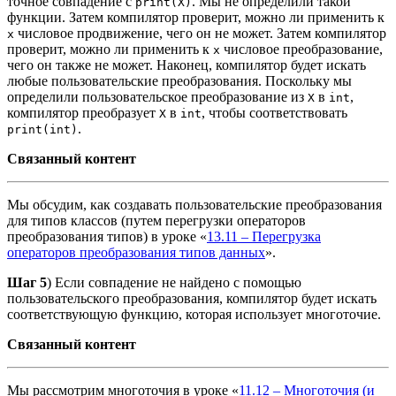
точное совпадение с
. Мы не определили такой
print(X)
функции. Затем компилятор проверит, можно ли применить к
числовое продвижение, чего он не может. Затем компилятор
x
проверит, можно ли применить к
числовое преобразование,
x
чего он также не может. Наконец, компилятор будет искать
любые пользовательские преобразования. Поскольку мы
определили пользовательское преобразование из
в
,
X
int
компилятор преобразует
в
, чтобы соответствовать
X
int
.
print(int)
Связанный контент
Мы обсудим, как создавать пользовательские преобразования
для типов классов (путем перегрузки операторов
преобразования типов) в уроке «
13.11 – Перегрузка
операторов преобразования типов данных
».
Шаг 5
) Если совпадение не найдено с помощью
пользовательского преобразования, компилятор будет искать
соответствующую функцию, которая использует многоточие.
Связанный контент
Мы рассмотрим многоточия в уроке «
11.12 – Многоточия (и