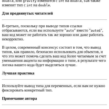
, или
изменится с
на
,
также
double
gravity
int
double
sum
изменит тип с
на
.
int
double
Для продвинутых читателей
В-третьих, поскольку при выводе типов ссылки
отбрасываются, если вы используете "
" вместо "
",
auto
auto&
ваш код может не работать так же хорошо или даже работать
некорректно.
В целом, современный консенсус состоит в том, что вывод
типов, как правило, безопасно использовать для объектов, и
что это может помочь сделать ваш код более читаемым за счет
уменьшения акцента на информации о типе, в результате чего
логика вашего кода будет выделяться лучше.
Лучшая практика
Используйте вывод типа для переменных, если вам не нужно
фиксировать конкретный тип.
Примечание автора