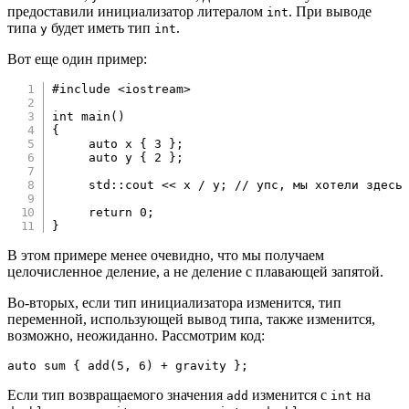
предоставили инициализатор литералом
. При выводе
int
типа
будет иметь тип
.
y
int
Вот еще один пример:
#
include
<iostream>
int
main
(
)
{
auto
 x 
{
3
}
;
auto
 y 
{
2
}
;
     std
::
cout 
<<
 x 
/
 y
;
// упс, мы хотели здесь
return
0
;
}
В этом примере менее очевидно, что мы получаем
целочисленное деление, а не деление с плавающей запятой.
Во-вторых, если тип инициализатора изменится, тип
переменной, использующей вывод типа, также изменится,
возможно, неожиданно. Рассмотрим код:
auto
 sum 
{
add
(
5
,
6
)
+
 gravity 
}
;
Если тип возвращаемого значения
изменится с
на
add
int