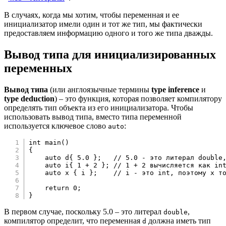
В случаях, когда мы хотим, чтобы переменная и ее
инициализатор имели один и тот же тип, мы фактически
предоставляем информацию одного и того же типа дважды.
Вывод типа для инициализированных
переменных
Вывод типа
(или англоязычные термины
type inference
и
type deduction
) – это функция, которая позволяет компилятору
определять тип объекта из его инициализатора. Чтобы
использовать вывод типа, вместо типа переменной
используется ключевое слово
:
auto
int
main
(
)
{
auto
 d
{
5.0
}
;
// 5.0 - это литерал double
auto
 i
{
1
+
2
}
;
// 1 + 2 вычисляется как in
auto
 x 
{
 i 
}
;
// i - это int, поэтому x т
return
0
;
}
В первом случае, поскольку 5.0 – это литерал
,
double
компилятор определит, что переменная
должна иметь тип
d