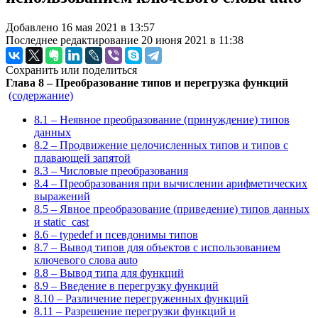
Добавлено 16 мая 2021 в 13:57
Последнее редактирование 20 июня 2021 в 11:38
Сохранить или поделиться
Глава 8 – Преобразование типов и перегрузка функций
(содержание)
8.1 – Неявное преобразование (принуждение) типов
данных
8.2 – Продвижение целочисленных типов и типов с
плавающей запятой
8.3 – Числовые преобразования
8.4 – Преобразования при вычислении арифметических
выражений
8.5 – Явное преобразование (приведение) типов данных
и static_cast
8.6 – typedef и псевдонимы типов
8.7 – Вывод типов для объектов с использованием
ключевого слова auto
8.8 – Вывод типа для функций
8.9 – Введение в перегрузку функций
8.10 – Различение перегруженных функций
8.11 – Разрешение перегрузки функций и