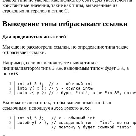
const
константные значения, такие как типы, выведенные из
строковых литералов в стиле C.
Выведение типа отбрасывает ссылки
Для продвинутых читателей
Мы еще не рассмотрели ссылки, но определение типа также
отбрасывает ссылки.
Например, если вы используете вывод типа с
инициализатором типа
, выводимым типом будет
, а
int&
int
не
.
int&
int
 x
{
5
}
;
// x - обычный int
int
&
 y
{
 x 
}
;
// y - ссылка int&
auto
 z
{
 y 
}
;
// z будет "int", а не "int&", пото
Вы можете сделать так, чтобы выведенный тип был
ссылочным, используя
вместо
.
auto&
auto
int
 x
{
5
}
;
// x - обычный int
auto
&
 y
{
 x 
}
;
// выведенный тип - "int", но мы п
// поэтому y будет ссылкой "int&"