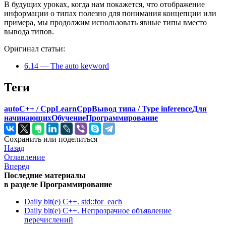
В будущих уроках, когда нам покажется, что отображение
информации о типах полезно для понимания концепции или
примера, мы продолжим использовать явные типы вместо
вывода типов.
Оригинал статьи:
6.14 — The auto keyword
Теги
auto
C++ / Cpp
LearnCpp
Вывод типа / Type inference
Для
начинающих
Обучение
Программирование
Сохранить или поделиться
Назад
Оглавление
Вперед
Последние материалы
в разделе Программирование
Daily bit(e) C++. std::for_each
Daily bit(e) C++. Непрозрачное объявление
перечислений