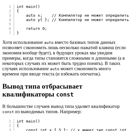
int
main
(
)
{
auto
 x
;
// Компилятор не может определить
auto
 y
{
}
;
// Компилятор не может определить
return
0
;
}
Хотя использование
вместо базовых типов данных
auto
позволяет сэкономить лишь несколько нажатий клавиш (если
экономия вообще будет), в будущих уроках мы увидим
примеры, когда типы становятся сложными и длинными (а в
некоторых случаях их может быть трудно понять). В таких
случаях использование
может сэкономить много
auto
времени при вводе текста (и избежать опечаток).
Вывод типа отбрасывает
квалификаторы
const
В большинстве случаев вывод типа удаляет квалификатор
из выводимых типов. Например:
const
int
main
(
)
{
const
int
 x 
{
5
}
;
// x имеет тип const int