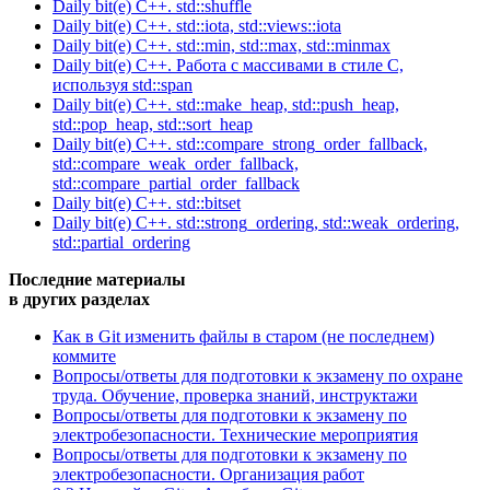
Daily bit(e) C++. std::shuffle
Daily bit(e) C++. std::iota, std::views::iota
Daily bit(e) C++. std::min, std::max, std::minmax
Daily bit(e) C++. Работа с массивами в стиле C,
используя std::span
Daily bit(e) C++. std::make_heap, std::push_heap,
std::pop_heap, std::sort_heap
Daily bit(e) C++. std::compare_strong_order_fallback,
std::compare_weak_order_fallback,
std::compare_partial_order_fallback
Daily bit(e) C++. std::bitset
Daily bit(e) C++. std::strong_ordering, std::weak_ordering,
std::partial_ordering
Последние материалы
в других разделах
Как в Git изменить файлы в старом (не последнем)
коммите
Вопросы/ответы для подготовки к экзамену по охране
труда. Обучение, проверка знаний, инструктажи
Вопросы/ответы для подготовки к экзамену по
электробезопасности. Технические мероприятия
Вопросы/ответы для подготовки к экзамену по
электробезопасности. Организация работ