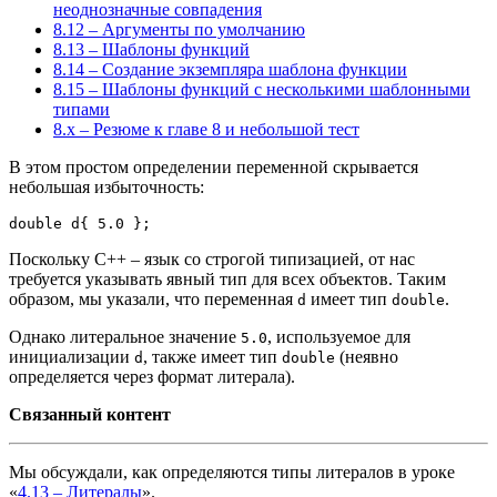
неоднозначные совпадения
8.12 – Аргументы по умолчанию
8.13 – Шаблоны функций
8.14 – Создание экземпляра шаблона функции
8.15 – Шаблоны функций с несколькими шаблонными
типами
8.x – Резюме к главе 8 и небольшой тест
В этом простом определении переменной скрывается
небольшая избыточность:
double
 d
{
5.0
}
;
Поскольку C++ – язык со строгой типизацией, от нас
требуется указывать явный тип для всех объектов. Таким
образом, мы указали, что переменная
имеет тип
.
d
double
Однако литеральное значение
, используемое для
5.0
инициализации
, также имеет тип
(неявно
d
double
определяется через формат литерала).
Связанный контент
Мы обсуждали, как определяются типы литералов в уроке
«
4.13 – Литералы
».