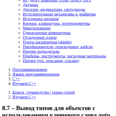
RF, Wi-Fi, Bluetooth, GSM, GPRS, GPS
Датчики
Дисплеи, индикаторы, светодиоды
Исполнительные механизмы и драйверы
Источники питания
Кнопки, клавиатуры, потенциометры
Макетирование
Одноплатные компьютеры
Отладочные платы
Платы расширения (shields)
Преобразователи, переходники, кабели
Прочие радиодетали
Приборы, инструменты, расходные материалы
Прочее (тех. описания, ссылки)
Программирование
Языки программирования
C++
Изучаем C++
Книги / руководства / серии статей
Изучаем C++
8.7 – Вывод типов для объектов с
использованием ключевого слова auto