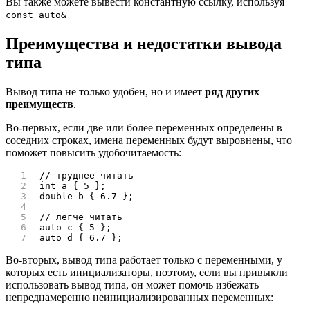
Вы также можете вывести константную ссылку, используя
const auto&
Преимущества и недостатки вывода
типа
Вывод типа не только удобен, но и имеет
ряд других
преимуществ
.
Во-первых, если две или более переменных определены в
соседних строках, имена переменных будут выровнены, что
поможет повысить удобочитаемость:
// труднее читать
int
 a 
{
5
}
;
double
 b 
{
6.7
}
;
// легче читать
auto
 c 
{
5
}
;
auto
 d 
{
6.7
}
;
Во-вторых, вывод типа работает только с переменными, у
которых есть инициализаторы, поэтому, если вы привыкли
использовать вывод типа, он может помочь избежать
непреднамеренно неинициализированных переменных: