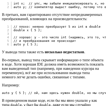
int
 x
;
// упс, мы забыли инициализировать x, но
auto
 y
;
// компилятор выдаст ошибку, потому что 
В-третьих, вам гарантировано отсутствие непреднамеренных
преобразований, влияющих на производительность:
// плохо: неявно преобразует 5 из int в double
double
 x 
{
5
}
;
// хорошо: y - это число int (надеюсь, это то, ч
// и преобразования не происходит
auto
 y 
{
5
}
;
У вывода типа также есть
несколько недостатков
.
Во-первых, вывод типа скрывает информацию о типе объекта
в коде. Хотя хорошая IDE должна иметь возможность показать
вам выведенный тип (например, при наведении курсора на
переменную), всё же при использовании вывода типа
немного легче делать ошибки, связанные с типами.
Например:
auto
 y 
{
5
}
;
// ой, нам здесь нужен double, но мы случ
В приведенном выше коде, если бы мы явно указали
как
y
типа
,
был бы
, даже если мы случайно
double
y
double