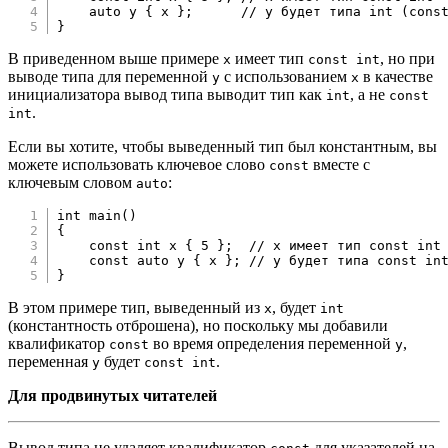
auto
 y 
{
 x 
}
;
// y будет типа int (cons
}
В приведенном выше примере
имеет тип
, но при
x
const int
выводе типа для переменной
с использованием
в качестве
y
x
инициализатора вывод типа выводит тип как
, а не
int
const
.
int
Если вы хотите, чтобы выведенный тип был константным, вы
можете использовать ключевое слово
вместе с
const
ключевым словом
:
auto
int
main
(
)
{
const
int
 x 
{
5
}
;
// x имеет тип const int
const
auto
 y 
{
 x 
}
;
// y будет типа const in
}
В этом примере тип, выведенный из
, будет
x
int
(константность отброшена), но поскольку мы добавили
квалификатор
во время определения переменной
,
const
y
переменная
будет
.
y
const int
Для продвинутых читателей
Вывод типа не удаляет квалификатор
для указателей на