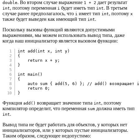
. Во втором случае выражение
дает результат
double
1 + 2
, поэтому переменная
будет иметь тип
. В третьем
int
i
int
случае ранее предполагалось, что
имеет тип
, поэтому
i
int
x
также будет выведен как имеющий тип
.
int
Поскольку вызовы функций являются допустимыми
выражениями, мы можем использовать вывод типа, даже
когда наш инициализатор является вызовом функции:
int
add
(
int
 x
,
int
 y
)
{
return
 x 
+
 y
;
}
int
main
(
)
{
auto
 sum 
{
add
(
5
,
6
)
}
;
// add() возвращает 
return
0
;
}
Функция
возвращает значение типа
, поэтому
add()
int
компилятор определит, что переменная
должна иметь тип
sum
.
int
Вывод типа не будет работать для объектов, у которых нет
инициализаторов, или у которых пустые инициализаторы.
Таким образом, следующее недопустимо: