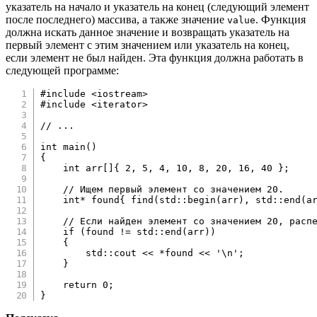
указатель на начало и указатель на конец (следующий элемент
после последнего) массива, а также значение
. Функция
value
должна искать данное значение и возвращать указатель на
первый элемент с этим значением или указатель на конец,
если элемент не был найден. Эта функция должна работать в
следующей программе:
#
include
<iostream>
#
include
<iterator>
// ...
int
main
(
)
{
int
 arr
[
]
{
2
,
5
,
4
,
10
,
8
,
20
,
16
,
40
}
;
// Ищем первый элемент со значением 20.
int
*
 found
{
find
(
std
::
begin
(
arr
)
,
 std
::
end
(
a
// Если найден элемент со значением 20, расп
if
(
found 
!=
 std
::
end
(
arr
)
)
{
        std
::
cout 
<<
*
found 
<<
'\n'
;
}
return
0
;
}