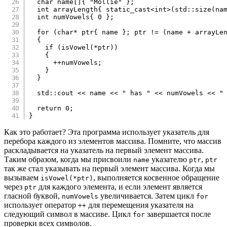
char
 name
[
]
{
"Mollie"
}
;
int
 arrayLength
{
static_cast
<
int
>
(
std
::
size
(
na
int
 numVowels
{
0
}
;
for
(
char
*
 ptr
{
 name 
}
;
 ptr 
!=
(
name 
+
 arrayLe
{
if
(
isVowel
(
*
ptr
)
)
{
++
numVowels
;
}
}
  std
::
cout 
<<
 name 
<<
" has "
<<
 numVowels 
<<
"
return
0
;
}
Как это работает? Эта программа использует указатель для
перебора каждого из элементов массива. Помните, что массив
раскладывается на указатель на первый элемент массива.
Таким образом, когда мы присвоили
указателю
,
name
ptr
ptr
так же стал указывать на первый элемент массива. Когда мы
вызываем
, выполняется косвенное обращение
isVowel(*ptr)
через
для каждого элемента, и если элемент является
ptr
гласной буквой,
увеличивается. Затем цикл
numVowels
for
использует оператор
для перемещения указателя на
++
следующий символ в массиве. Цикл
завершается после
for
проверки всех символов.