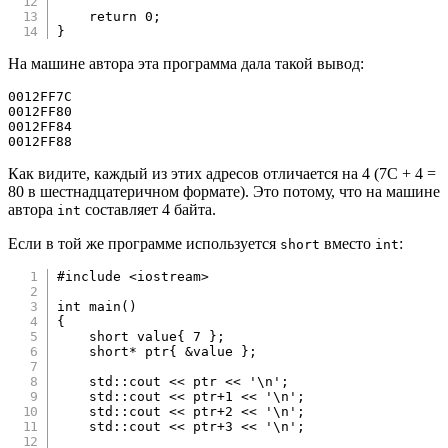
return
0
;
}
На машине автора эта программа дала такой вывод:
0012FF7C

0012FF80

0012FF84

0012FF88
Как видите, каждый из этих адресов отличается на 4 (7C + 4 =
80 в шестнадцатеричном формате). Это потому, что на машине
автора
составляет 4 байта.
int
Если в той же программе используется
вместо
:
short
int
#
include
<iostream>
int
main
(
)
{
short
 value
{
7
}
;
short
*
 ptr
{
&
value 
}
;
    std
::
cout 
<<
 ptr 
<<
'\n'
;
    std
::
cout 
<<
 ptr
+
1
<<
'\n'
;
    std
::
cout 
<<
 ptr
+
2
<<
'\n'
;
    std
::
cout 
<<
 ptr
+
3
<<
'\n'
;