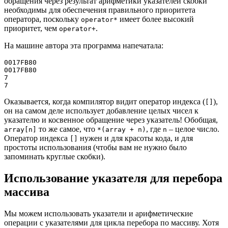
обращения через результат арифметики указателей скобки
необходимы для обеспечения правильного приоритета
оператора, поскольку
имеет более высокий
operator*
приоритет, чем
.
operator+
На машине автора эта программа напечатала:
0017FB80

0017FB80

7

7
Оказывается, когда компилятор видит оператор индекса (
),
[]
он на самом деле использует добавление целых чисел к
указателю и косвенное обращение через указатель! Обобщая,
то же самое, что
, где
– целое число.
array[n]
*(array + n)
n
Оператор индекса
нужен и для красоты кода, и для
[]
простоты использования (чтобы вам не нужно было
запоминать круглые скобки).
Использование указателя для перебора
массива
Мы можем использовать указатели и арифметические
операции с указателями для цикла перебора по массиву. Хотя