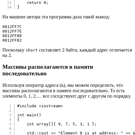
return
0
;
}
На машине автора эта программа дала такой вывод:
0012FF7C

0012FF7E

0012FF80

0012FF82
Поскольку
составляет 2 байта, каждый адрес отличается
short
на 2.
Массивы располагаются в памяти
последовательно
Используя оператор адреса (
), мы можем определить, что
&
массивы располагаются в памяти последовательно. То есть
элементы 0, 1, 2,… все соседствуют друг с другом по порядку.
#
include
<iostream>
int
main
(
)
{
int
 array
[
]
{
9
,
7
,
5
,
3
,
1
}
;
    std
::
cout 
<<
"Element 0 is at address: "
<<