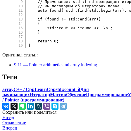
// Примечание: std::find возвращает ите
// мы поговорим об итераторах позже.
auto
 found
{
 std
::
find
(
std
::
begin
(
arr
)
,
 
if
(
found 
!=
 std
::
end
(
arr
)
)
{
        std
::
cout 
<<
*
found 
<<
'\n'
;
}
return
0
;
}
Оригинал статьи:
9.11 — Pointer arithmetic and array indexing
Теги
array
C++ / Cpp
LearnCpp
std::count_if
Для
начинающих
Итератор
Массив
Обучение
Программирование
У
/ Pointer (программирование)
Сохранить или поделиться
Назад
Оглавление
Вперед