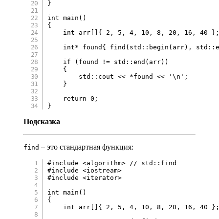
}
int
main
(
)
{
int
 arr
[
]
{
2
,
5
,
4
,
10
,
8
,
20
,
16
,
40
}
int
*
 found
{
find
(
std
::
begin
(
arr
)
,
 std
::
if
(
found 
!=
 std
::
end
(
arr
)
)
{
        std
::
cout 
<<
*
found 
<<
'\n'
;
}
return
0
;
}
Подсказка
– это стандартная функция:
find
#
include
<algorithm>
// std::find
#
include
<iostream>
#
include
<iterator>
int
main
(
)
{
int
 arr
[
]
{
2
,
5
,
4
,
10
,
8
,
20
,
16
,
40
}