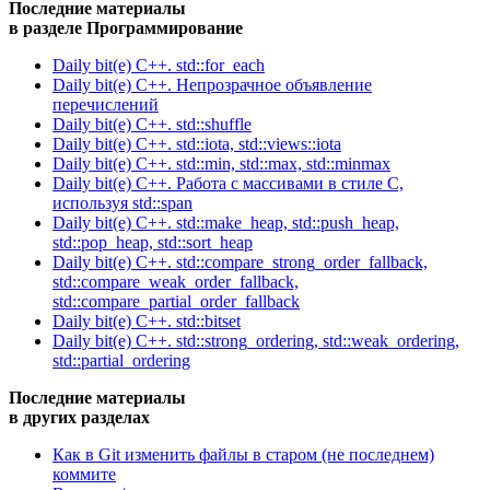
Последние материалы
в разделе Программирование
Daily bit(e) C++. std::for_each
Daily bit(e) C++. Непрозрачное объявление
перечислений
Daily bit(e) C++. std::shuffle
Daily bit(e) C++. std::iota, std::views::iota
Daily bit(e) C++. std::min, std::max, std::minmax
Daily bit(e) C++. Работа с массивами в стиле C,
используя std::span
Daily bit(e) C++. std::make_heap, std::push_heap,
std::pop_heap, std::sort_heap
Daily bit(e) C++. std::compare_strong_order_fallback,
std::compare_weak_order_fallback,
std::compare_partial_order_fallback
Daily bit(e) C++. std::bitset
Daily bit(e) C++. std::strong_ordering, std::weak_ordering,
std::partial_ordering
Последние материалы
в других разделах
Как в Git изменить файлы в старом (не последнем)
коммите