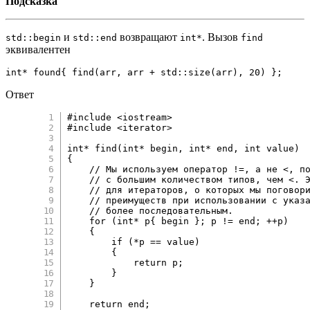
Подсказка
и
возвращают
. Вызов
std::begin
std::end
int*
find
эквивалентен
int
*
 found
{
find
(
arr
,
 arr 
+
 std
::
size
(
arr
)
,
20
)
}
;
Ответ
#
include
<iostream>
#
include
<iterator>
int
*
find
(
int
*
 begin
,
int
*
 end
,
int
 value
)
{
// Мы используем оператор !=, а не <, п
// с большим количеством типов, чем <. 
// для итераторов, о которых мы поговор
// преимуществ при использовании с указ
// более последовательным.
for
(
int
*
 p
{
 begin 
}
;
 p 
!=
 end
;
++
p
)
{
if
(
*
p 
==
 value
)
{
return
 p
;
}
}
return
 end
;