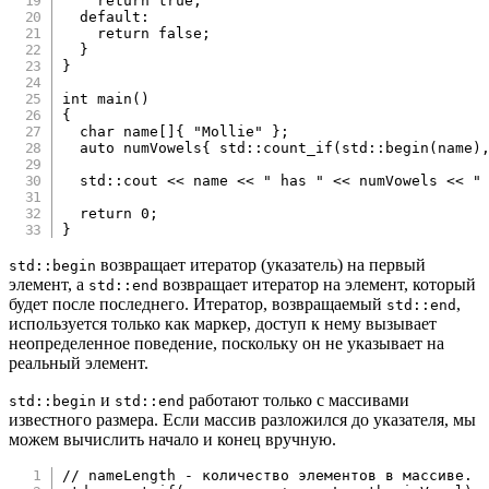
return
true
;
default
:
return
false
;
}
}
int
main
(
)
{
char
 name
[
]
{
"Mollie"
}
;
auto
 numVowels
{
 std
::
count_if
(
std
::
begin
(
name
)
  std
::
cout 
<<
 name 
<<
" has "
<<
 numVowels 
<<
"
return
0
;
}
возвращает итератор (указатель) на первый
std::begin
элемент, а
возвращает итератор на элемент, который
std::end
будет после последнего. Итератор, возвращаемый
,
std::end
используется только как маркер, доступ к нему вызывает
неопределенное поведение, поскольку он не указывает на
реальный элемент.
и
работают только с массивами
std::begin
std::end
известного размера. Если массив разложился до указателя, мы
можем вычислить начало и конец вручную.
// nameLength - количество элементов в массиве.