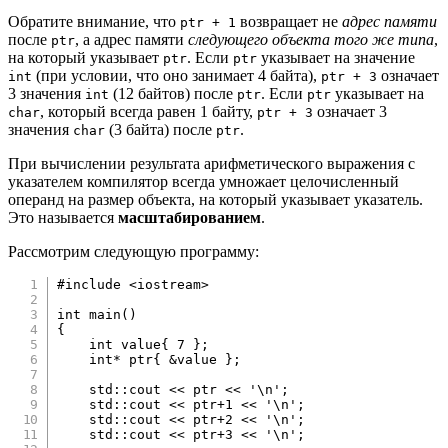
Обратите внимание, что
возвращает не
адрес памяти
ptr + 1
после
, а адрес памяти
следующего объекта того же типа
,
ptr
на который указывает
. Если
указывает на значение
ptr
ptr
(при условии, что оно занимает 4 байта),
означает
int
ptr + 3
3 значения
(12 байтов) после
. Если
указывает на
int
ptr
ptr
, который всегда равен 1 байту,
означает 3
char
ptr + 3
значения
(3 байта) после
.
char
ptr
При вычислении результата арифметического выражения с
указателем компилятор всегда умножает целочисленный
операнд на размер объекта, на который указывает указатель.
Это называется
масштабированием
.
Рассмотрим следующую программу:
#
include
<iostream>
int
main
(
)
{
int
 value
{
7
}
;
int
*
 ptr
{
&
value 
}
;
    std
::
cout 
<<
 ptr 
<<
'\n'
;
    std
::
cout 
<<
 ptr
+
1
<<
'\n'
;
    std
::
cout 
<<
 ptr
+
2
<<
'\n'
;
    std
::
cout 
<<
 ptr
+
3
<<
'\n'
;