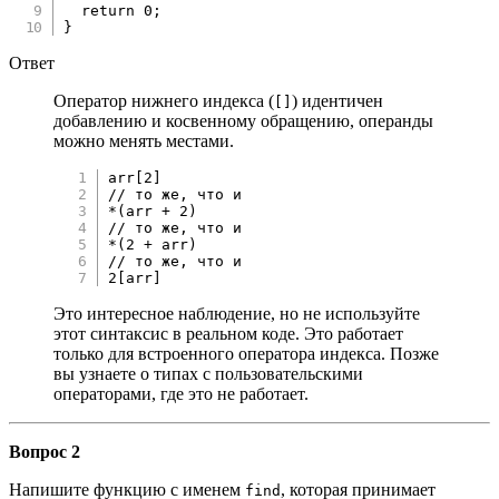
return
0
;
}
Ответ
Оператор нижнего индекса (
) идентичен
[]
добавлению и косвенному обращению, операнды
можно менять местами.
arr
[
2
]
// то же, что и
*
(
arr 
+
2
)
// то же, что и
*
(
2
+
 arr
)
// то же, что и
2
[
arr
]
Это интересное наблюдение, но не используйте
этот синтаксис в реальном коде. Это работает
только для встроенного оператора индекса. Позже
вы узнаете о типах с пользовательскими
операторами, где это не работает.
Вопрос 2
Напишите функцию с именем
, которая принимает
find