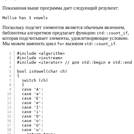
Показанная выше программа дает следующий результат:
Mollie has 3 vowels
Поскольку подсчет элементов является обычным явлением,
библиотека алгоритмов предлагает функцию
,
std::count_if
которая подсчитывает элементы, удовлетворяющие условию.
Мы можем заменить цикл
вызовом
.
for
std::count_if
#
include
<algorithm>
#
include
<iostream>
#
include
<iterator>
// для std::begin и std::end
bool
isVowel
(
char
 ch
)
{
switch
(
ch
)
{
case
'A'
:
case
'a'
:
case
'E'
:
case
'e'
:
case
'I'
:
case
'i'
:
case
'O'
:
case
'o'
:
case
'U'
:
case
'u'
: