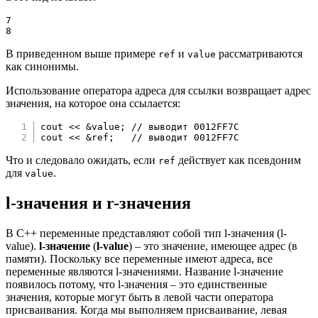
7

8
В приведенном выше примере
и
рассматриваются
ref
value
как синонимы.
Использование оператора адреса для ссылки возвращает адрес
значения, на которое она ссылается:
cout 
<<
&
value
;
// выводит 0012FF7C
cout 
<<
&
ref
;
// выводит 0012FF7C
Что и следовало ожидать, если
действует как псевдоним
ref
для
.
value
l-значения и r-значения
В C++ переменные представляют собой тип l-значения (l-
value).
l-значение
(
l-value
) – это значение, имеющее адрес (в
памяти). Поскольку все переменные имеют адреса, все
переменные являются l-значениями. Название l-значение
появилось потому, что l-значения – это единственные
значения, которые могут быть в левой части оператора
присваивания. Когда мы выполняем присваивание, левая