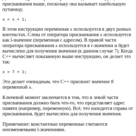
присваивания выше, поскольку она вызывает наибольшую
путаницу.
x 
=
 x 
+
1
;
В этом инструкции переменная
используется в двух разных
x
контекстах. Слева от оператора присваивания
используется
x
как l-значение (переменная с адресом). В правой части
оператора присваивания
используется в r-значении и будет
x
вычислено для получения значения (в данном случае 7). Когда
C++ вычисляет показанную выше инструкцию, он делает это
так:
x 
=
7
+
1
;
Это делает очевидным, что C++ присвоит значение 8
переменной
.
x
Ключевой момент заключается в том, что в левой части
присваивания должно быть что-то, что представляет адрес
памяти (например, переменную). Всё, что находится справа от
присваивания, будет вычислено для получения значения.
Примечание: константные переменные считаются
неизменяемыми l-значениями.