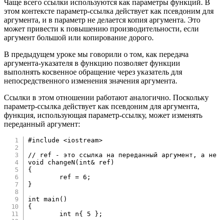
Чаще всего ссылки используются как параметры функций. В
этом контексте параметр-ссылка действует как псевдоним для
аргумента, и в параметр не делается копия аргумента. Это
может привести к повышению производительности, если
аргумент большой или копирование дорого.
В предыдущем уроке мы говорили о том, как передача
аргумента-указателя в функцию позволяет функции
выполнять косвенное обращение через указатель для
непосредственного изменения значения аргумента.
Ссылки в этом отношении работают аналогично. Поскольку
параметр-ссылка действует как псевдоним для аргумента,
функция, использующая параметр-ссылку, может изменять
переданный аргумент:
#
include
<iostream>
// ref - это ссылка на переданный аргумент, а не
void
changeN
(
int
&
 ref
)
{
	ref 
=
6
;
}
int
main
(
)
{
int
 n
{
5
}
;