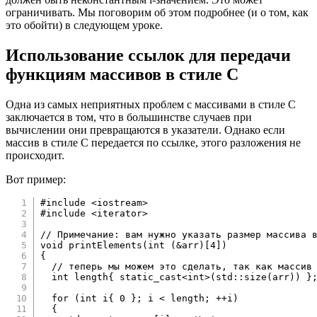
ограничивать. Мы поговорим об этом подробнее (и о том, как
это обойти) в следующем уроке.
Использование ссылок для передачи
функциям массивов в стиле C
Одна из самых неприятных проблем с массивами в стиле C
заключается в том, что в большинстве случаев при
вычислении они превращаются в указатели. Однако если
массив в стиле C передается по ссылке, этого разложения не
происходит.
Вот пример:
#
include
<iostream>
#
include
<iterator>
// Примечание: вам нужно указать размер массива 
void
printElements
(
int
(
&
arr
)
[
4
]
)
{
// теперь мы можем это сделать, так как массив
int
 length
{
static_cast
<
int
>
(
std
::
size
(
arr
)
)
}
for
(
int
 i
{
0
}
;
 i 
<
 length
;
++
i
)
{