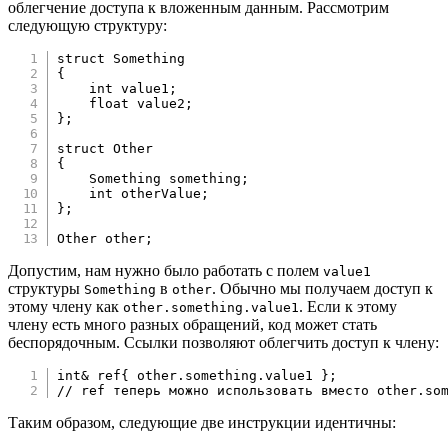
облегчение доступа к вложенным данным. Рассмотрим
следующую структуру:
struct
Something
{
int
 value1
;
float
 value2
;
}
;
struct
Other
{
    Something something
;
int
 otherValue
;
}
;
Other other
;
Допустим, нам нужно было работать с полем
value1
структуры
в
. Обычно мы получаем доступ к
Something
other
этому члену как
. Если к этому
other.something.value1
члену есть много разных обращений, код может стать
беспорядочным. Ссылки позволяют облегчить доступ к члену:
int
&
 ref
{
 other
.
something
.
value1 
}
;
// ref теперь можно использовать вместо other.so
Таким образом, следующие две инструкции идентичны: