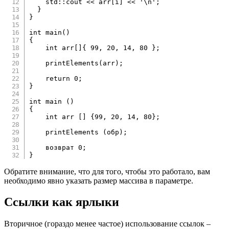
    std
::
cout 
<<
 arr
[
i
]
<<
'\n'
;
}
}
int
main
(
)
{
int
 arr
[
]
{
99
,
20
,
14
,
80
}
;
printElements
(
arr
)
;
return
0
;
}
int
main
(
)
{
int
 arr 
[
]
{
99
,
20
,
14
,
80
}
;
printElements
(
обр
)
;
    возврат 
0
;
}
Обратите внимание, что для того, чтобы это работало, вам
необходимо явно указать размер массива в параметре.
Ссылки как ярлыки
Вторичное (гораздо менее частое) использование ссылок –