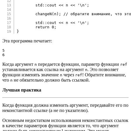
	std
::
cout 
<<
 n 
<<
'\n'
;
changeN
(
n
)
;
// обратите внимание, что эт
	std
::
cout 
<<
 n 
<<
'\n'
;
return
0
;
}
Эта программа печатает:
5

6
Когда аргумент
передается функции, параметр функции
n
ref
устанавливается как ссылка на аргумент
. Это позволяет
n
функции изменять значение
через
! Обратите внимание,
n
ref
что
не обязательно должно быть ссылкой.
n
Лучшая практика
Когда функция должна изменить аргумент, передавайте его по
неконстантной ссылке (а не по указателю).
Основным недостатком использования неконстантных ссылок
в качестве параметров функции является то, что аргумент
должен быть неконстантным l-значением. Это может