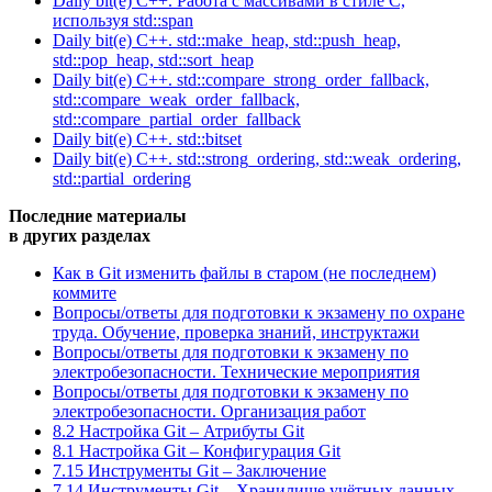
Daily bit(e) C++. Работа с массивами в стиле C,
используя std::span
Daily bit(e) C++. std::make_heap, std::push_heap,
std::pop_heap, std::sort_heap
Daily bit(e) C++. std::compare_strong_order_fallback,
std::compare_weak_order_fallback,
std::compare_partial_order_fallback
Daily bit(e) C++. std::bitset
Daily bit(e) C++. std::strong_ordering, std::weak_ordering,
std::partial_ordering
Последние материалы
в других разделах
Как в Git изменить файлы в старом (не последнем)
коммите
Вопросы/ответы для подготовки к экзамену по охране
труда. Обучение, проверка знаний, инструктажи
Вопросы/ответы для подготовки к экзамену по
электробезопасности. Технические мероприятия
Вопросы/ответы для подготовки к экзамену по
электробезопасности. Организация работ
8.2 Настройка Git – Атрибуты Git
8.1 Настройка Git – Конфигурация Git
7.15 Инструменты Git – Заключение
7.14 Инструменты Git – Хранилище учётных данных