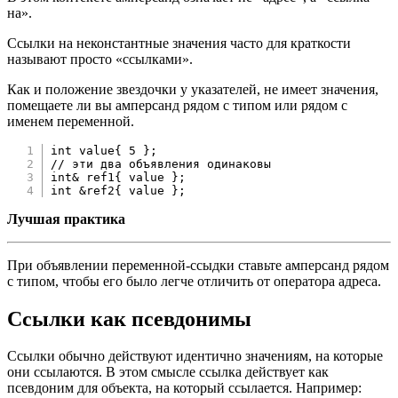
на».
Ссылки на неконстантные значения часто для краткости
называют просто «ссылками».
Как и положение звездочки у указателей, не имеет значения,
помещаете ли вы амперсанд рядом с типом или рядом с
именем переменной.
int
 value
{
5
}
;
// эти два объявления одинаковы
int
&
 ref1
{
 value 
}
;
int
&
ref2
{
 value 
}
;
Лучшая практика
При объявлении переменной-ссыдки ставьте амперсанд рядом
с типом, чтобы его было легче отличить от оператора адреса.
Ссылки как псевдонимы
Ссылки обычно действуют идентично значениям, на которые
они ссылаются. В этом смысле ссылка действует как
псевдоним для объекта, на который ссылается. Например: