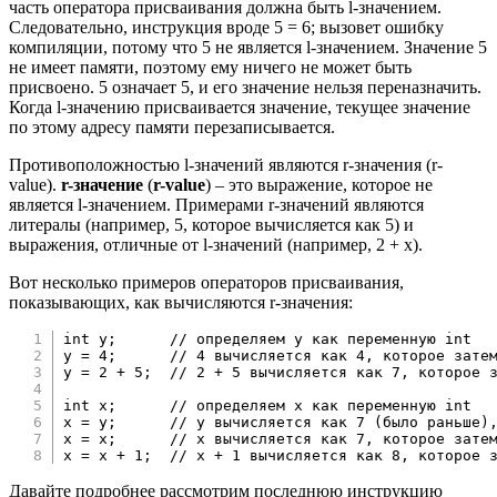
часть оператора присваивания должна быть l-значением.
Следовательно, инструкция вроде 5 = 6; вызовет ошибку
компиляции, потому что 5 не является l-значением. Значение 5
не имеет памяти, поэтому ему ничего не может быть
присвоено. 5 означает 5, и его значение нельзя переназначить.
Когда l-значению присваивается значение, текущее значение
по этому адресу памяти перезаписывается.
Противоположностью l-значений являются r-значения (r-
value).
r-значение
(
r-value
) – это выражение, которое не
является l-значением. Примерами r-значений являются
литералы (например, 5, которое вычисляется как 5) и
выражения, отличные от l-значений (например, 2 + x).
Вот несколько примеров операторов присваивания,
показывающих, как вычисляются r-значения:
int
 y
;
// определяем y как переменную int
y 
=
4
;
// 4 вычисляется как 4, которое зате
y 
=
2
+
5
;
// 2 + 5 вычисляется как 7, которое 
int
 x
;
// определяем x как переменную int
x 
=
 y
;
// y вычисляется как 7 (было раньше)
x 
=
 x
;
// x вычисляется как 7, которое зате
x 
=
 x 
+
1
;
// x + 1 вычисляется как 8, которое 
Давайте подробнее рассмотрим последнюю инструкцию