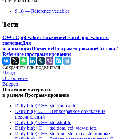
Оригинал статьи:
9.16 — Reference variables
Теги
C++ / Cpp
l-value / l-значение
LearnCpp
r-value / r-
значение
Для
начинающих
Обучение
Программирование
Ссылка /
Reference (программирование)
Сохранить или поделиться
Назад
Оглавление
Вперед
Последние материалы
в разделе Программирование
Daily bit(e) C++. std::for_each
Daily bit(e) C++. Непрозрачное объявление
перечислений
Daily bit(e) C++. std::shuffle
Daily bit(e) C++. std::iota, std::views::iota
Daily bit(e) C++. std::min, std::max, std::minmax