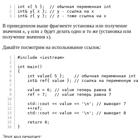
int
 x
{
5
}
;
// обычная переменная int
int
&
 y
{
 x 
}
;
// y - ссылка на x
int
&
 z
{
 y 
}
;
// z - тоже ссылка на x
В приведенном выше фрагменте установка или получение
значения
,
или
будет делать одно и то же (установка или
x
y
z
получение значения
).
x
Давайте посмотрим на использование ссылок:
#
include
<iostream>
int
main
(
)
{
int
 value
{
5
}
;
// обычная переменная int
int
&
 ref
{
 value 
}
;
// ссылка на переменную v
    value 
=
6
;
// value теперь равна 6
    ref 
=
7
;
// value теперь равна 7
    std
::
cout 
<<
 value 
<<
'\n'
;
// выводит 7
++
ref
;
    std
::
cout 
<<
 value 
<<
'\n'
;
// выводит 8
return
0
;
}
Этот код печатает: