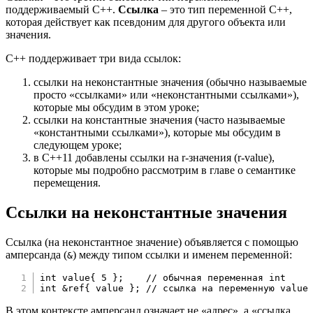
поддерживаемый C++.
Ссылка
– это тип переменной C++,
которая действует как псевдоним для другого объекта или
значения.
C++ поддерживает три вида ссылок:
ссылки на неконстантные значения (обычно называемые
просто «ссылками» или «неконстантными ссылками»),
которые мы обсудим в этом уроке;
ссылки на константные значения (часто называемые
«константными ссылками»), которые мы обсудим в
следующем уроке;
в C++11 добавлены ссылки на r-значения (r-value),
которые мы подробно рассмотрим в главе о семантике
перемещения.
Ссылки на неконстантные значения
Ссылка (на неконстантное значение) объявляется с помощью
амперсанда (
) между типом ссылки и именем переменной:
&
int
 value
{
5
}
;
// обычная переменная int
int
&
ref
{
 value 
}
;
// ссылка на переменную value
В этом контексте амперсанд означает не «адрес», а «ссылка