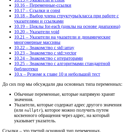
10.16 – Переменные-ссылки
10.17 – Ссылки и const
10.18 – Выбор члена структуры/класса при работе с
указателями и ссылками
10.19 – Циклы for-each (циклы на основе диапазона)
10.20 – Указатели void
10.21 – Указатели на указатели и динамические
многомерные массивы
10.22 – Знакомство с std::array
10.23 – Знакомство с std::vector
10.24 – Знакомство с итераторами
10.25 – Знакомство с алгоритмами стандартной
библиотеки
10.x – Резюме к главе 10 и небольшой тест
До сих пор мы обсуждали два основных типа переменных:
Обычные переменные, которые напрямую хранят
значения.
Указатели, которые содержат адрес другого значения
(или
), которое можно получить путем
nullptr
косвенного обращения через адрес, на который
указывает указатель.
Ссылки – это третий основной тип переменных,