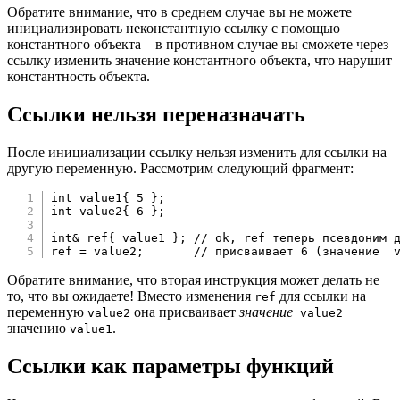
Обратите внимание, что в среднем случае вы не можете
инициализировать неконстантную ссылку с помощью
константного объекта – в противном случае вы сможете через
ссылку изменить значение константного объекта, что нарушит
константность объекта.
Ссылки нельзя переназначать
После инициализации ссылку нельзя изменить для ссылки на
другую переменную. Рассмотрим следующий фрагмент:
int
 value1
{
5
}
;
int
 value2
{
6
}
;
int
&
 ref
{
 value1 
}
;
// ok, ref теперь псевдоним 
ref 
=
 value2
;
// присваивает 6 (значение  
Обратите внимание, что вторая инструкция может делать не
то, что вы ожидаете! Вместо изменения
для ссылки на
ref
переменную
она присваивает
значение
value2
value2
значению
.
value1
Ссылки как параметры функций