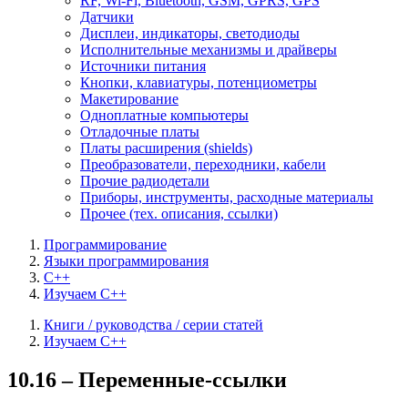
RF, Wi-Fi, Bluetooth, GSM, GPRS, GPS
Датчики
Дисплеи, индикаторы, светодиоды
Исполнительные механизмы и драйверы
Источники питания
Кнопки, клавиатуры, потенциометры
Макетирование
Одноплатные компьютеры
Отладочные платы
Платы расширения (shields)
Преобразователи, переходники, кабели
Прочие радиодетали
Приборы, инструменты, расходные материалы
Прочее (тех. описания, ссылки)
Программирование
Языки программирования
C++
Изучаем C++
Книги / руководства / серии статей
Изучаем C++
10.16 – Переменные-ссылки