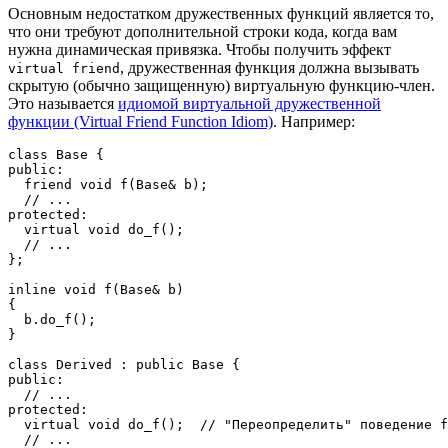
Основным недостатком дружественных функций является то,
что они требуют дополнительной строки кода, когда вам
нужна динамическая привязка. Чтобы получить эффект
, дружественная функция должна вызывать
virtual friend
скрытую (обычно защищенную) виртуальную функцию-член.
Это называется
идиомой виртуальной дружественной
функции (Virtual Friend Function Idiom)
. Например:
class
Base
{
public
:
friend
void
f
(
Base
&
 b
)
;
// ...
protected
:
virtual
void
do_f
(
)
;
// ...
}
;
inline
void
f
(
Base
&
 b
)
{
  b
.
do_f
(
)
;
}
class
Derived
:
public
Base
{
public
:
// ...
protected
:
virtual
void
do_f
(
)
;
// "Переопределить" поведение f
// ...