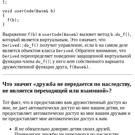
}
;
void
userCode
(
Base
&
 b
)
{
f
(
b
)
;
}
Выражение
в
вызовет метод
,
f(b)
userCode(Base&)
b.do_f()
который является виртуальным. Это означает, что
получит управление, если
на самом деле
Derived::do_f()
b
является объектом класса
. Обратите внимание, что
Derived
переопределяет поведение защищенной виртуальной
Derived
функции-члена
; у него
нет
собственного варианта
do_f()
дружественной функции друга,
.
f(Base&)
Что значит «дружба не передается по наследству,
не является переходящей или взаимной»?
Тот факт, что я предоставляю вам дружественный доступ ко
мне, не дает автоматически доступ ко мне вашим детям, не
предоставляет автоматически доступ ко мне вашим друзьям и
не предоставляет мне автоматически доступ к вам.
Я не обязательно доверяю детям своих друзей.
Привилегии дружбы не передаются по наследству.