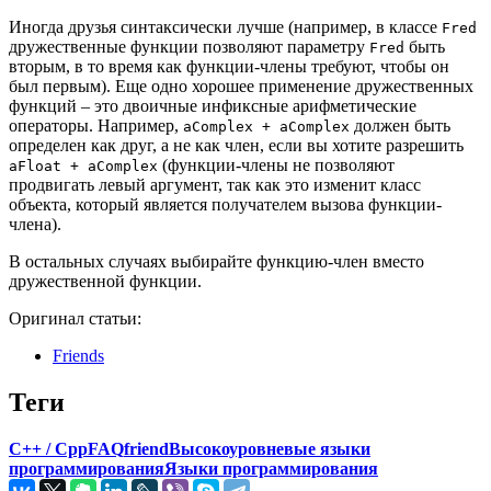
Иногда друзья синтаксически лучше (например, в классе
Fred
дружественные функции позволяют параметру
быть
Fred
вторым, в то время как функции-члены требуют, чтобы он
был первым). Еще одно хорошее применение дружественных
функций – это двоичные инфиксные арифметические
операторы. Например,
должен быть
aComplex + aComplex
определен как друг, а не как член, если вы хотите разрешить
(функции-члены не позволяют
aFloat + aComplex
продвигать левый аргумент, так как это изменит класс
объекта, который является получателем вызова функции-
члена).
В остальных случаях выбирайте функцию-член вместо
дружественной функции.
Оригинал статьи:
Friends
Теги
C++ / Cpp
FAQ
friend
Высокоуровневые языки
программирования
Языки программирования