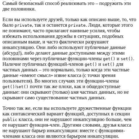
Самый безопасный способ реализовать это – подружить эти
две половинки.
Если вы используете друзей, только как описано выше, то, что
было
, так и останется
. Люди, которые этого
private
private
не понимают, часто прилагают наивные усилия, чтобы
избежать использования дружбы в ситуациях, подобных
описанным выше, и часто фактически разрушают
инкапсуляцию. Они либо используют публичные данные
(абсурд!), либо делают данные доступными между этими
половинами через публичные функции-члены
и
.
get()
set()
Наличие публичных функций-членов
и
для
get()
set()
частных данных – это нормально, только когда эти частные
данные «имеют смысл» извне класса (с точки зрения
пользователя). Во многих случаях эти функции-члены
/
почти так же плохи, как и общедоступные
get()
set()
данные: они скрывают (только)
имя
частных данных, но не
скрывают само существование частных данных.
Точно так же, если вы используете дружественные функции
как синтаксический вариант функций, доступных в секции
класса, они не нарушают инкапсуляцию больше, чем
public
ее нарушает функция-член. Другими словами, друзья класса
не нарушают барьер инкапсуляции: вместе с функциями-
членами класса они являются барьером инкапсуляции.