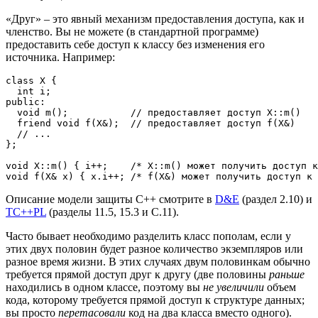
«Друг» – это явный механизм предоставления доступа, как и
членство. Вы не можете (в стандартной программе)
предоставить себе доступ к классу без изменения его
источника. Например:
class
X
{
int
 i
;
public
:
void
m
(
)
;
// предоставляет доступ X::m()
friend
void
f
(
X
&
)
;
// предоставляет доступ f(X&)
// ...
}
;
void
X
::
m
(
)
{
 i
++
;
/* X::m() может получить доступ к
void
f
(
X
&
 x
)
{
 x
.
i
++
;
/* f(X&) может получить доступ к 
Описание модели защиты C++ смотрите в
D&E
(раздел 2.10) и
TC++PL
(разделы 11.5, 15.3 и C.11).
Часто бывает необходимо разделить класс пополам, если у
этих двух половин будет разное количество экземпляров или
разное время жизни. В этих случаях двум половинкам обычно
требуется прямой доступ друг к другу (две половины
раньше
находились в одном классе, поэтому вы
не увеличили
объем
кода, которому требуется прямой доступ к структуре данных;
вы просто
перетасовали
код на два класса вместо одного).