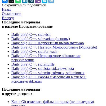
Сохранить или поделиться
Назад
Оглавление
Вперед
Последние материалы
в разделе Программирование
Daily bit(e) C++. std::visit
Daily bit(e) C++. std::variant (основы)
Daily bit(e) C++. Корректный вызов std::swap
Daily bit(e) C++. Паттерн Моносостояние (Monostate)
Daily bit(e) C++. std::for_each
Daily bit(e) C++. Непрозрачное объявление
перечислений
Daily bit(e) C++. std::shuffle
Daily bit(e) C++. std::iota, std::views::iota
Daily bit(e) C++. std::min, std::max, std::minmax
Daily bit(e) C++. Работа с массивами в стиле C,
используя std::span
Последние материалы
в других разделах
Как в Git изменить файлы в старом (не последнем)
коммите