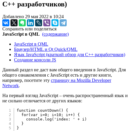
C++ разработчиков)
Добавлено 29 мая 2022 в 10:24
Сохранить или поделиться
JavaScript в QML
(содержание)
JavaScript в QML
Браузер/HTML и Qt Quick/QML
Язык JavaScript (краткий обзор для C++ разработчиков)
Создание консоли JS
Данный раздел не даст вам общего введения в JavaScript. Для
общего ознакомления с JavaScript есть и другие книги,
например, посетите эту
страницу на Mozilla Developer
Network
.
На первый взгляд JavaScript – очень распространенный язык и
не сильно отличается от других языков:
function
countDown
(
)
{
for
(
var
 i
=
0
;
 i
<
10
;
 i
++
)
{
    console
.
log
(
'index: '
+
 i
)
}
}