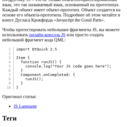
язык, это так называемый язык, основанный на прототипах.
Каждый объект имеет объект-прототип. Объект создается на
основе его объекта-прототипа. Подробнее об этом читайте в
книге Дугласа Крокфорда «Javascript the Good Parts».
Чтобы протестировать небольшие фрагменты JS, вы можете
использовать
онлайн-консоль JS
или просто создать
небольшой фрагмент кода QML:
import
 QtQuick 2.5

Item
{
function
runJS
(
)
{
    console
.
log
(
"Your JS code goes here"
)
;
}
Component.onCompleted
:
{
runJS
(
)
;
}
}
Оригинал статьи:
JS Language
Теги