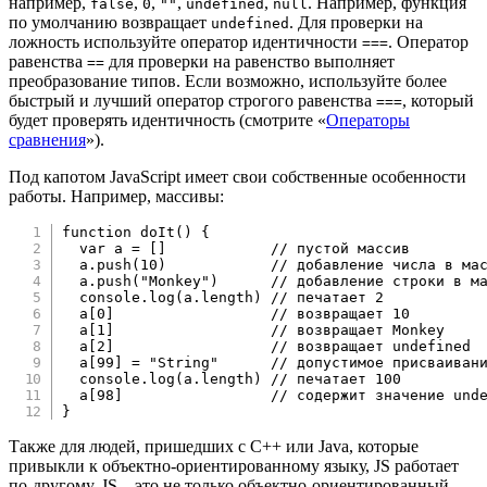
например,
,
,
,
,
. Например, функция
false
0
""
undefined
null
по умолчанию возвращает
. Для проверки на
undefined
ложность используйте оператор идентичности
. Оператор
===
равенства
для проверки на равенство выполняет
==
преобразование типов. Если возможно, используйте более
быстрый и лучший оператор строгого равенства
, который
===
будет проверять идентичность (смотрите «
Операторы
сравнения
»).
Под капотом JavaScript имеет свои собственные особенности
работы. Например, массивы:
function
doIt
(
)
{
var
 a 
=
[
]
// пустой массив
  a
.
push
(
10
)
// добавление числа в ма
  a
.
push
(
"Monkey"
)
// добавление строки в м
  console
.
log
(
a
.
length
)
// печатает 2
  a
[
0
]
// возвращает 10
  a
[
1
]
// возвращает Monkey
  a
[
2
]
// возвращает undefined
  a
[
99
]
=
"String"
// допустимое присваиван
  console
.
log
(
a
.
length
)
// печатает 100
  a
[
98
]
// содержит значение und
}
Также для людей, пришедших с C++ или Java, которые
привыкли к объектно-ориентированному языку, JS работает
по-другому. JS – это не только объектно-ориентированный