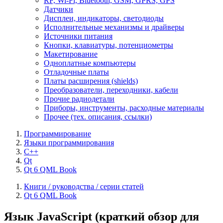
RF, Wi-Fi, Bluetooth, GSM, GPRS, GPS
Датчики
Дисплеи, индикаторы, светодиоды
Исполнительные механизмы и драйверы
Источники питания
Кнопки, клавиатуры, потенциометры
Макетирование
Одноплатные компьютеры
Отладочные платы
Платы расширения (shields)
Преобразователи, переходники, кабели
Прочие радиодетали
Приборы, инструменты, расходные материалы
Прочее (тех. описания, ссылки)
Программирование
Языки программирования
C++
Qt
Qt 6 QML Book
Книги / руководства / серии статей
Qt 6 QML Book
Язык JavaScript (краткий обзор для