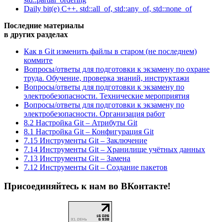
Daily bit(e) C++. std::all_of, std::any_of, std::none_of
Последние материалы
в других разделах
Как в Git изменить файлы в старом (не последнем)
коммите
Вопросы/ответы для подготовки к экзамену по охране
труда. Обучение, проверка знаний, инструктажи
Вопросы/ответы для подготовки к экзамену по
электробезопасности. Технические мероприятия
Вопросы/ответы для подготовки к экзамену по
электробезопасности. Организация работ
8.2 Настройка Git – Атрибуты Git
8.1 Настройка Git – Конфигурация Git
7.15 Инструменты Git – Заключение
7.14 Инструменты Git – Хранилище учётных данных
7.13 Инструменты Git – Замена
7.12 Инструменты Git – Создание пакетов
Присоединяйтесь к нам во ВКонтакте!