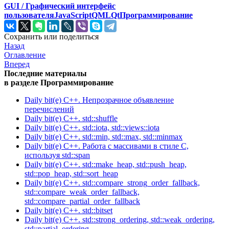
GUI / Графический интерфейс
пользователя
JavaScript
QML
Qt
Программирование
Сохранить или поделиться
Назад
Оглавление
Вперед
Последние материалы
в разделе Программирование
Daily bit(e) C++. Непрозрачное объявление
перечислений
Daily bit(e) C++. std::shuffle
Daily bit(e) C++. std::iota, std::views::iota
Daily bit(e) C++. std::min, std::max, std::minmax
Daily bit(e) C++. Работа с массивами в стиле C,
используя std::span
Daily bit(e) C++. std::make_heap, std::push_heap,
std::pop_heap, std::sort_heap
Daily bit(e) C++. std::compare_strong_order_fallback,
std::compare_weak_order_fallback,
std::compare_partial_order_fallback
Daily bit(e) C++. std::bitset
Daily bit(e) C++. std::strong_ordering, std::weak_ordering,
std::partial_ordering