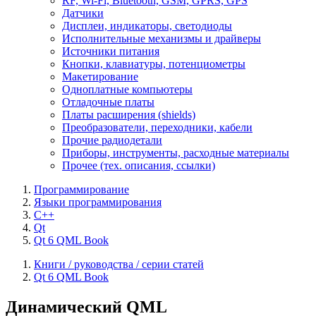
RF, Wi-Fi, Bluetooth, GSM, GPRS, GPS
Датчики
Дисплеи, индикаторы, светодиоды
Исполнительные механизмы и драйверы
Источники питания
Кнопки, клавиатуры, потенциометры
Макетирование
Одноплатные компьютеры
Отладочные платы
Платы расширения (shields)
Преобразователи, переходники, кабели
Прочие радиодетали
Приборы, инструменты, расходные материалы
Прочее (тех. описания, ссылки)
Программирование
Языки программирования
C++
Qt
Qt 6 QML Book
Книги / руководства / серии статей
Qt 6 QML Book
Динамический QML