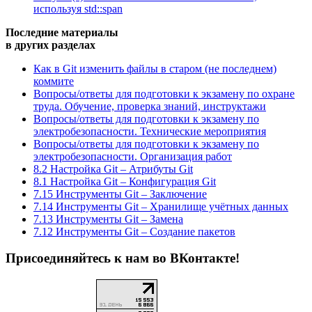
используя std::span
Последние материалы
в других разделах
Как в Git изменить файлы в старом (не последнем)
коммите
Вопросы/ответы для подготовки к экзамену по охране
труда. Обучение, проверка знаний, инструктажи
Вопросы/ответы для подготовки к экзамену по
электробезопасности. Технические мероприятия
Вопросы/ответы для подготовки к экзамену по
электробезопасности. Организация работ
8.2 Настройка Git – Атрибуты Git
8.1 Настройка Git – Конфигурация Git
7.15 Инструменты Git – Заключение
7.14 Инструменты Git – Хранилище учётных данных
7.13 Инструменты Git – Замена
7.12 Инструменты Git – Создание пакетов
Присоединяйтесь к нам во ВКонтакте!