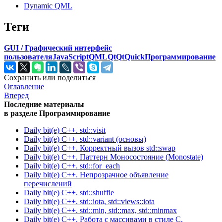
Dynamic QML
Теги
GUI / Графический интерфейс
пользователя
JavaScript
QML
Qt
QtQuick
Программирование
Сохранить или поделиться
Оглавление
Вперед
Последние материалы
в разделе Программирование
Daily bit(e) C++. std::visit
Daily bit(e) C++. std::variant (основы)
Daily bit(e) C++. Корректный вызов std::swap
Daily bit(e) C++. Паттерн Моносостояние (Monostate)
Daily bit(e) C++. std::for_each
Daily bit(e) C++. Непрозрачное объявление
перечислений
Daily bit(e) C++. std::shuffle
Daily bit(e) C++. std::iota, std::views::iota
Daily bit(e) C++. std::min, std::max, std::minmax
Daily bit(e) C++. Работа с массивами в стиле C,