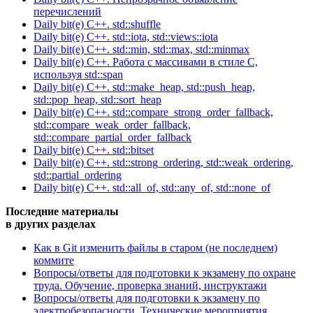
перечислений
Daily bit(e) C++. std::shuffle
Daily bit(e) C++. std::iota, std::views::iota
Daily bit(e) C++. std::min, std::max, std::minmax
Daily bit(e) C++. Работа с массивами в стиле C,
используя std::span
Daily bit(e) C++. std::make_heap, std::push_heap,
std::pop_heap, std::sort_heap
Daily bit(e) C++. std::compare_strong_order_fallback,
std::compare_weak_order_fallback,
std::compare_partial_order_fallback
Daily bit(e) C++. std::bitset
Daily bit(e) C++. std::strong_ordering, std::weak_ordering,
std::partial_ordering
Daily bit(e) C++. std::all_of, std::any_of, std::none_of
Последние материалы
в других разделах
Как в Git изменить файлы в старом (не последнем)
коммите
Вопросы/ответы для подготовки к экзамену по охране
труда. Обучение, проверка знаний, инструктажи
Вопросы/ответы для подготовки к экзамену по
электробезопасности. Технические мероприятия