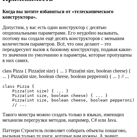
Когда вы хотите избавиться от «телескопического
конструктора».
Допустим, у вас есть один конструктор с десятью
опциональными параметрами. Его неудобно вызывать,
поэтому вы создали ещё десять конструкторов с меньшим
количеством параметров. Всё, что они делают – это
переадресуют вызов к базовому конструктору, подавая какие-
то значения по умолчанию в параметры, которые пропущены
в них самих.
class Pizza { Pizza(int size) { ... } Pizza(int size, boolean cheese) {
... } Pizza(int size, boolean cheese, boolean pepperoni) { ... } // ...
class
Pizza
{
Pizza
(
int
 size
)
{
.
.
.
}
Pizza
(
int
 size
,
boolean
 cheese
)
{
.
.
.
}
Pizza
(
int
 size
,
boolean
 cheese
,
boolean
 pepperoni
)
// ...
Такого монстра можно создать только в языках, имеющих
механизм перегрузки методов, например, C# или Java.
Паттерн Строитель позволяет собирать объекты пошагово,
вызывая только те шаги, которые вам нужны. А значит,