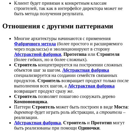
Клиент будет привязан к конкретным классам
строителей, так как в интерфейсе директора может не
быть метода получения результата.
Отношения с другими паттернами
Многие архитектуры начинаются с применения
Фабричного метода
(более простого и расширяемого
через подклассы) и эволюционируют в сторону
Абстрактной фабрики
,
Прототипа
или
Строителя
(более гибких, но и более сложных).
Строитель
концентрируется на построении сложных
объектов шаг за шагом.
Абстрактная фабрика
специализируется на создании семейств связанных
продуктов.
Строитель
возвращает продукт только после
выполнения всех шагов, а
Абстрактная фабрика
возвращает продукт сразу же.
Строитель
позволяет пошагово сооружать дерево
Компоновщика
.
Паттерн
Строитель
может быть построен в виде
Моста
:
директор
будет играть роль абстракции, а
строители
–
реализации.
Абстрактная фабрика
,
Строитель
и
Прототип
могут
быть реализованы при помощи
Одиночки
.