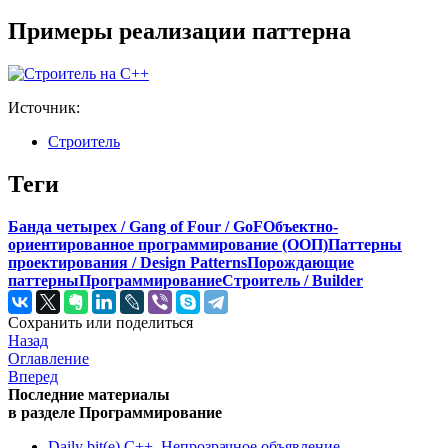
Примеры реализации паттерна
Источник:
Строитель
Теги
Банда четырех / Gang of Four / GoF
Объектно-
ориентированное программирование (ООП)
Паттерны
проектирования / Design Patterns
Порождающие
паттерны
Программирование
Строитель / Builder
Сохранить или поделиться
Назад
Оглавление
Вперед
Последние материалы
в разделе Программирование
Daily bit(e) C++. Непрозрачное объявление