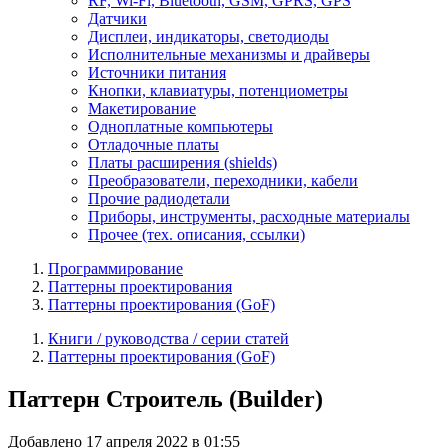
RF, Wi-Fi, Bluetooth, GSM, GPRS, GPS
Датчики
Дисплеи, индикаторы, светодиоды
Исполнительные механизмы и драйверы
Источники питания
Кнопки, клавиатуры, потенциометры
Макетирование
Одноплатные компьютеры
Отладочные платы
Платы расширения (shields)
Преобразователи, переходники, кабели
Прочие радиодетали
Приборы, инструменты, расходные материалы
Прочее (тех. описания, ссылки)
Программирование
Паттерны проектирования
Паттерны проектирования (GoF)
Книги / руководства / серии статей
Паттерны проектирования (GoF)
Паттерн Строитель (Builder)
Добавлено 17 апреля 2022 в 01:55