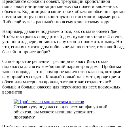
Представьте сложный объект, требующий кропотливой
пошаговой инициализации множества полей и вложенных
объектов. Код инициализации таких объектов обычно спрятан
внутри монструозного конструктора с десятком параметров.
Либо ещё хуже – распылён по всему клиентскому коду.
Например, давайте подумаем о том, как создать объект
.
Дом
Чтобы построить стандартный дом, нужно поставить 4 стены,
установить двери, вставить пару окон и положить крышу. Но
что, если вы хотите дом побольше да посветлее, имеющий сад,
бассейн и прочее добро?
Самое простое решение – расширить класс
, создав
Дом
подклассы для всех комбинаций параметров дома. Проблема
такого подхода – это громадное количество классов, которые
вам придётся создать. Каждый новый параметр, вроде цвета
обоев или материала кровли, заставит вас создавать всё
больше и больше классов для перечисления всех возможных
вариантов.
Создав кучу подклассов для всех конфигураций
объектов, вы можете излишне усложнить
программу
Чтобы не плодить подклассы, вы можете подойти к решению