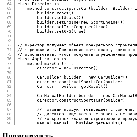
class
Director
is
    method constructSportsCar
(
builder
:
 Builder
)
        builder
.
reset
(
)
        builder
.
setSeats
(
2
)
        builder
.
setEngine
(
new SportEngine
(
)
)
        builder
.
setTripComputer
(
true
)
        builder
.
setGPS
(
true
)
//
//
(
приложения
)
.
 Приложение само знает
,
//
 использовать
,
 чтобы получить определённый про
class
Application
is
    method makeCar
(
)
is
        director 
=
 new Director
(
)
        CarBuilder builder 
=
 new CarBuilder
(
)
        director
.
constructSportsCar
(
builder
)
        Car car 
=
 builder
.
getResult
(
)
        CarManualBuilder builder 
=
 new CarManual
        director
.
constructSportsCar
(
builder
)
//
 Готовый продукт возвращает строитель
,
//
 директор чаще всего не знает и не зави
//
 конкретных классов строителей и проду
        Manual manual 
=
 builder
.
getResult
(
)
Применимость