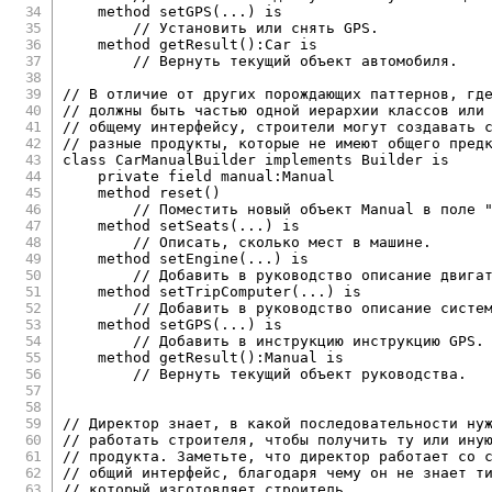
    method setGPS
(
.
.
.
)
is
//
 Установить или снять GPS
.
    method getResult
(
)
:
Car 
is
//
 Вернуть текущий объект автомобиля
.
//
 В отличие от других порождающих паттернов
,
//
//
 общему интерфейсу
,
//
 разные продукты
,
 которые не имеют общего пред
class
CarManualBuilder
 implements Builder 
is
    private field manual
:
Manual

    method reset
(
)
//
 Поместить новый объект Manual в поле 
    method setSeats
(
.
.
.
)
is
//
 Описать
,
 сколько мест в машине
.
    method setEngine
(
.
.
.
)
is
//
 Добавить в руководство описание двига
    method setTripComputer
(
.
.
.
)
is
//
 Добавить в руководство описание систе
    method setGPS
(
.
.
.
)
is
//
 Добавить в инструкцию инструкцию GPS
.
    method getResult
(
)
:
Manual 
is
//
 Вернуть текущий объект руководства
.
//
 Директор знает
,
//
 работать строителя
,
//
 продукта
.
 Заметьте
,
//
 общий интерфейс
,
 благодаря чему он не знает т
//
 который изготовляет строитель
.