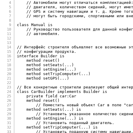
//
 Автомобили могут отличаться комплектацией
//
 двигателя
,
 количеством сидений
,
 могут имет
//
 GPS и систему навигации и т
.
 д
.
 Кроме тог
//
 могут быть городскими
,
 спортивными или вн
class
Manual
is
//
 Руководство пользователя для данной конфиг
//
 автомобиля
.
//
//
 конфигурации продукта
.
interface Builder 
is
    method reset
(
)
    method setSeats
(
.
.
.
)
    method setEngine
(
.
.
.
)
    method setTripComputer
(
.
.
.
)
    method setGPS
(
.
.
.
)
//
 Все конкретные строители реализуют общий инте
class
CarBuilder
 implements Builder 
is
    private field car
:
Car

    method reset
(
)
//
 Поместить новый объект Car в поле 
"ca
    method setSeats
(
.
.
.
)
is
//
 Установить указанное количество сиден
    method setEngine
(
.
.
.
)
is
//
 Установить поданный двигатель
.
    method setTripComputer
(
.
.
.
)
is
//
 Установить поданную систему навигации