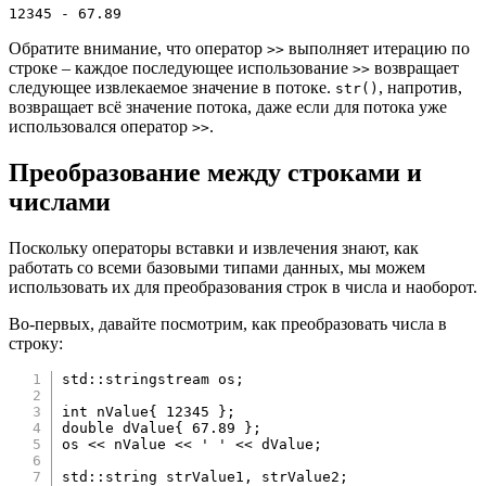
12345 - 67.89
Обратите внимание, что оператор
выполняет итерацию по
>>
строке – каждое последующее использование
возвращает
>>
следующее извлекаемое значение в потоке.
, напротив,
str()
возвращает всё значение потока, даже если для потока уже
использовался оператор
.
>>
Преобразование между строками и
числами
Поскольку операторы вставки и извлечения знают, как
работать со всеми базовыми типами данных, мы можем
использовать их для преобразования строк в числа и наоборот.
Во-первых, давайте посмотрим, как преобразовать числа в
строку:
std
::
stringstream os
;
int
 nValue
{
12345
}
;
double
 dValue
{
67.89
}
;
os 
<<
 nValue 
<<
' '
<<
 dValue
;
std
::
string strValue1
,
 strValue2
;