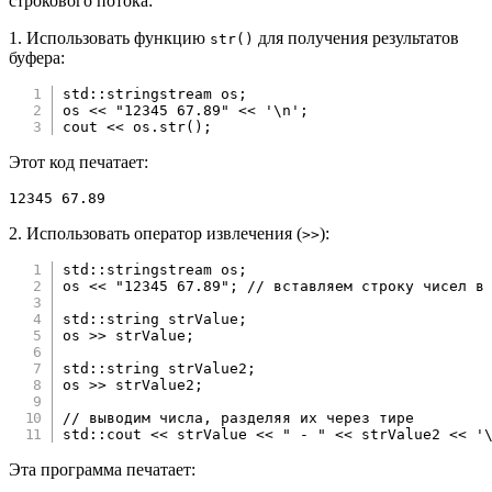
строкового потока:
1. Использовать функцию
для получения результатов
str()
буфера:
std
::
stringstream os
;
os 
<<
"12345 67.89"
<<
'\n'
;
cout 
<<
 os
.
str
(
)
;
Этот код печатает:
12345 67.89
2. Использовать оператор извлечения (
):
>>
std
::
stringstream os
;
os 
<<
"12345 67.89"
;
// вставляем строку чисел в
std
::
string strValue
;
os 
>>
 strValue
;
std
::
string strValue2
;
os 
>>
 strValue2
;
// выводим числа, разделяя их через тире
std
::
cout 
<<
 strValue 
<<
" - "
<<
 strValue2 
<<
'
Эта программа печатает: