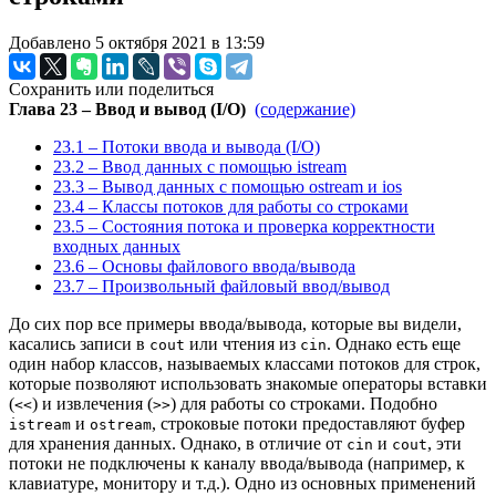
Добавлено 5 октября 2021 в 13:59
Сохранить или поделиться
Глава 23 – Ввод и вывод (I/O)
(содержание)
23.1 – Потоки ввода и вывода (I/O)
23.2 – Ввод данных с помощью istream
23.3 – Вывод данных с помощью ostream и ios
23.4 – Классы потоков для работы со строками
23.5 – Состояния потока и проверка корректности
входных данных
23.6 – Основы файлового ввода/вывода
23.7 – Произвольный файловый ввод/вывод
До сих пор все примеры ввода/вывода, которые вы видели,
касались записи в
или чтения из
. Однако есть еще
cout
cin
один набор классов, называемых классами потоков для строк,
которые позволяют использовать знакомые операторы вставки
(
) и извлечения (
) для работы со строками. Подобно
<<
>>
и
, строковые потоки предоставляют буфер
istream
ostream
для хранения данных. Однако, в отличие от
и
, эти
cin
cout
потоки не подключены к каналу ввода/вывода (например, к
клавиатуре, монитору и т.д.). Одно из основных применений