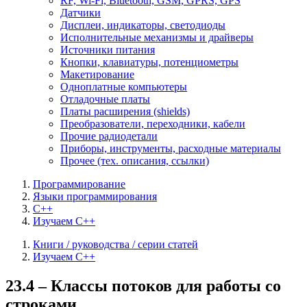
RF, Wi-Fi, Bluetooth, GSM, GPRS, GPS
Датчики
Дисплеи, индикаторы, светодиоды
Исполнительные механизмы и драйверы
Источники питания
Кнопки, клавиатуры, потенциометры
Макетирование
Одноплатные компьютеры
Отладочные платы
Платы расширения (shields)
Преобразователи, переходники, кабели
Прочие радиодетали
Приборы, инструменты, расходные материалы
Прочее (тех. описания, ссылки)
Программирование
Языки программирования
C++
Изучаем C++
Книги / руководства / серии статей
Изучаем C++
23.4 – Классы потоков для работы со
строками