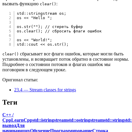
вызвать функцию
:
clear()
std
::
stringstream os
;
os 
<<
"Hello "
;
os
.
str
(
""
)
;
// стереть буфер
os
.
clear
(
)
;
// сбросить флаги ошибок
os 
<<
"World!"
;
std
::
cout 
<<
 os
.
str
(
)
;
сбрасывает все флаги ошибок, которые могли быть
clear()
установлены, и возвращает поток обратно в состояние нормы.
Подробнее о состоянии потоков и флагах ошибок мы
поговорим в следующем уроке.
Оригинал статьи:
23.4 — Stream classes for strings
Теги
C++ /
Cpp
LearnCpp
std::istringstream
std::ostringstream
std::string
std
вывод
Для
начинающих
Обучение
Программирование
Строка