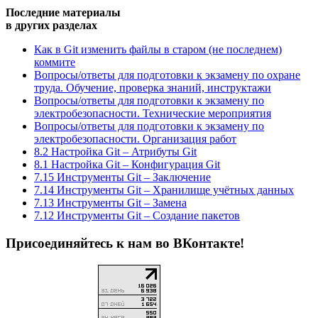
Последние материалы
в других разделах
Как в Git изменить файлы в старом (не последнем)
коммите
Вопросы/ответы для подготовки к экзамену по охране
труда. Обучение, проверка знаний, инструктажи
Вопросы/ответы для подготовки к экзамену по
электробезопасности. Технические мероприятия
Вопросы/ответы для подготовки к экзамену по
электробезопасности. Организация работ
8.2 Настройка Git – Атрибуты Git
8.1 Настройка Git – Конфигурация Git
7.15 Инструменты Git – Заключение
7.14 Инструменты Git – Хранилище учётных данных
7.13 Инструменты Git – Замена
7.12 Инструменты Git – Создание пакетов
Присоединяйтесь к нам во ВКонтакте!