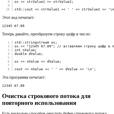
os 
>>
 strValue1 
>>
 strValue2
;
std
::
cout 
<<
 strValue1 
<<
' '
<<
 strValue2 
<<
'\
Этот код печатает:
12345 67.89
Теперь давайте, преобразуем строку цифр в число:
std
::
stringstream os
;
os 
<<
"12345 67.89"
;
// вставляем строку цифр в 
int
 nValue
;
double
 dValue
;
os 
>>
 nValue 
>>
 dValue
;
cout 
<<
 nValue 
<<
' '
<<
 dValue 
<<
'\n'
;
Эта программа печатает:
12345 67.89
Очистка строкового потока для
повторного использования
Есть несколько способов очистить буфер строкового потока.