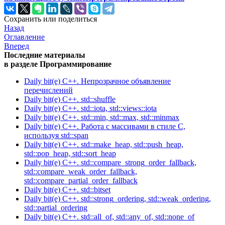
Сохранить или поделиться
Назад
Оглавление
Вперед
Последние материалы
в разделе Программирование
Daily bit(e) C++. Непрозрачное объявление
перечислений
Daily bit(e) C++. std::shuffle
Daily bit(e) C++. std::iota, std::views::iota
Daily bit(e) C++. std::min, std::max, std::minmax
Daily bit(e) C++. Работа с массивами в стиле C,
используя std::span
Daily bit(e) C++. std::make_heap, std::push_heap,
std::pop_heap, std::sort_heap
Daily bit(e) C++. std::compare_strong_order_fallback,
std::compare_weak_order_fallback,
std::compare_partial_order_fallback
Daily bit(e) C++. std::bitset
Daily bit(e) C++. std::strong_ordering, std::weak_ordering,
std::partial_ordering
Daily bit(e) C++. std::all_of, std::any_of, std::none_of