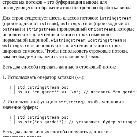
строковых потоков – это буферизация вывода для
последующего отображения или построчная обработка ввода.
Для строк существует шесть классов потоков:
istringstream
(производный от
),
(производный от
istream
ostringstream
) и
(производный от
), которые
ostream
stringstream
iostream
используются для чтения и записи строк символов с
нормальной шириной.
,
и
wistringstream
wostringstream
используются для чтения и записи строк
wstringstream
широких символов. Чтобы использовать строковые потоки,
вам необходимо включить заголовок
.
sstream
Есть два способа передать данные в строковый поток:
1. Использовать оператор вставки (
):
<<
std
::
stringstream os
;
os 
<<
"en garde!"
<<
'\n'
;
// вставить "en garde
2. Использовать функцию
, чтобы установить
str(string)
значение буфера:
std
::
stringstream os
;
os
.
str
(
"en garde!"
)
;
// установить буфер strings
Есть два аналогичных способа получить данные из