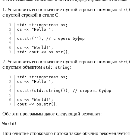
1. Установить его в значение пустой строки с помощью
str()
с пустой строкой в ​​стиле C.
std
::
stringstream os
;
os 
<<
"Hello "
;
os
.
str
(
""
)
;
// стереть буфер
os 
<<
"World!"
;
std
::
cout 
<<
 os
.
str
(
)
;
2. Установить его в значение пустой строки с помощью
str()
с пустым объектом
:
std::string
std
::
stringstream os
;
os 
<<
"Hello "
;
os
.
str
(
std
::
string
{
}
)
;
// стереть буфер
os 
<<
"World!"
;
cout 
<<
 os
.
str
(
)
;
Обе эти программы дают следующий результат:
World!
При очистке строкового потока также обычно рекомендуется