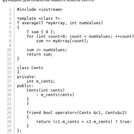
#
include
<iostream>
template
<
class
T
>
T 
average
(
T 
*
myArray
,
int
 numValues
)
{
    T sum 
{
0
}
;
for
(
int
 count
=
0
;
 count 
<
 numValues
;
++
count
        sum 
+=
 myArray
[
count
]
;
    sum 
/=
 numValues
;
return
 sum
;
}
class
Cents
{
private
:
int
 m_cents
;
public
:
Cents
(
int
 cents
)
:
m_cents
(
cents
)
{
}
friend
bool
operator
>
(
Cents 
&
c1
,
 Cents
&
c2
)
{
return
(
c1
.
m_cents 
>
 c2
.
m_cents
)
?
true
:
}
}
;