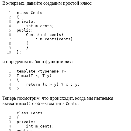
Во-первых, давайте создадим простой класс:
class
Cents
{
private
:
int
 m_cents
;
public
:
Cents
(
int
 cents
)
:
m_cents
(
cents
)
{
}
}
;
и определим шаблон функции
:
max
template
<
typename
T
>
T 
max
(
T x
,
 T y
)
{
return
(
x 
>
 y
)
?
 x 
:
 y
;
}
Теперь посмотрим, что происходит, когда мы пытаемся
вызвать
с объектом типа
:
max()
Cents
class
Cents
{
private
:
int
 m_cents
;
public
: