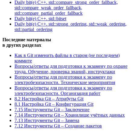
Daily bit(e) C++. std::compare_strong_order_fallback,
std::compare_weak_order_fallback,
std::compare_partial_order_fallback
Daily bit(e) C++. std::bitset
Daily bit(e) C++. std::strong_ordering, std::weak_ordering,
std::partial_ordering
Последние материалы
в других разделах
Как в Git изменить файлы в старом (не последнем)
коммите
Вопросы/ответы для подготовки к экзамену по охране
труда. Обучение, проверка знаний, инструктажи
Вопросы/ответы для подготовки к экзамену по
электробезопасности. Технические мероприятия
Вопросы/ответы для подготовки к экзамену по
электробезопасности. Организация работ
8.2 Настройка Git – Атрибуты Git
8.1 Настройка Git – Конфигурация Git
7.15 Инструменты Git – Заключение
7.14 Инструменты Git – Хранилище учётных данных
7.13 Инструменты Git – Замена
7.12 Инструменты Git – Создание пакетов