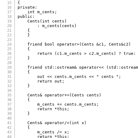
{
private
:
int
 m_cents
;
public
:
Cents
(
int
 cents
)
:
m_cents
(
cents
)
{
}
friend
bool
operator
>
(
Cents 
&
c1
,
 Cents
&
c2
)
{
return
(
c1
.
m_cents 
>
 c2
.
m_cents
)
?
true
:
}
friend
 std
::
ostream
&
operator
<<
(
std
::
ostrea
{
        out 
<<
 cents
.
m_cents 
<<
" cents "
;
return
 out
;
}
    Cents
&
operator
+=
(
Cents cents
)
{
        m_cents 
+=
 cents
.
m_cents
;
return
*
this
;
}
    Cents
&
operator
/=
(
int
 x
)
{
        m_cents 
/=
 x
;
return
*
this
;