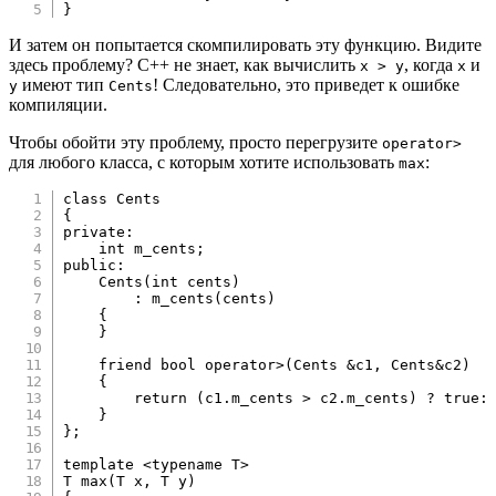
}
И затем он попытается скомпилировать эту функцию. Видите
здесь проблему? C++ не знает, как вычислить
, когда
и
x > y
x
имеют тип
! Следовательно, это приведет к ошибке
y
Cents
компиляции.
Чтобы обойти эту проблему, просто перегрузите
operator>
для любого класса, с которым хотите использовать
:
max
class
Cents
{
private
:
int
 m_cents
;
public
:
Cents
(
int
 cents
)
:
m_cents
(
cents
)
{
}
friend
bool
operator
>
(
Cents 
&
c1
,
 Cents
&
c2
)
{
return
(
c1
.
m_cents 
>
 c2
.
m_cents
)
?
true
:
}
}
;
template
<
typename
T
>
T 
max
(
T x
,
 T y
)