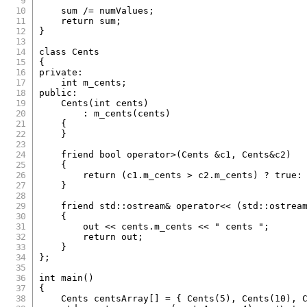
    sum 
/=
 numValues
;
return
 sum
;
}
class
Cents
{
private
:
int
 m_cents
;
public
:
Cents
(
int
 cents
)
:
m_cents
(
cents
)
{
}
friend
bool
operator
>
(
Cents 
&
c1
,
 Cents
&
c2
)
{
return
(
c1
.
m_cents 
>
 c2
.
m_cents
)
?
true
:
}
friend
 std
::
ostream
&
operator
<<
(
std
::
ostrea
{
        out 
<<
 cents
.
m_cents 
<<
" cents "
;
return
 out
;
}
}
;
int
main
(
)
{
    Cents centsArray
[
]
=
{
Cents
(
5
)
,
Cents
(
10
)
,