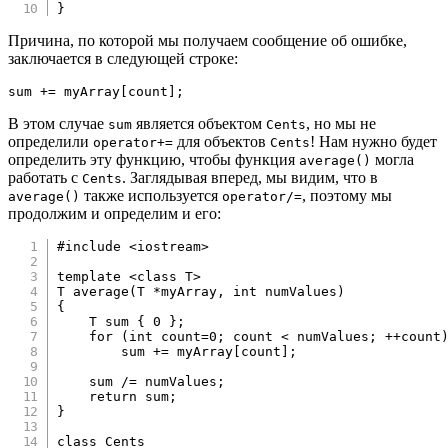
}
Причина, по которой мы получаем сообщение об ошибке,
заключается в следующей строке:
sum 
+=
 myArray
[
count
]
;
В этом случае
является объектом
, но мы не
sum
Cents
определили
для объектов
! Нам нужно будет
operator+=
Cents
определить эту функцию, чтобы функция
могла
average()
работать с
. Заглядывая вперед, мы видим, что в
Cents
также используется
, поэтому мы
average()
operator/=
продолжим и определим и его:
#
include
<iostream>
template
<
class
T
>
T 
average
(
T 
*
myArray
,
int
 numValues
)
{
    T sum 
{
0
}
;
for
(
int
 count
=
0
;
 count 
<
 numValues
;
++
count
        sum 
+=
 myArray
[
count
]
;
    sum 
/=
 numValues
;
return
 sum
;
}
class
Cents