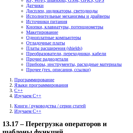
RF, Wi-Fi, Bluetooth, GSM, GPRS, GPS
Датчики
Дисплеи, индикаторы, светодиоды
Исполнительные механизмы и драйверы
Источники питания
Кнопки, клавиатуры, потенциометры
Макетирование
Одноплатные компьютеры
Отладочные платы
Платы расширения (shields)
Преобразователи, переходники, кабели
Прочие радиодетали
Приборы, инструменты, расходные материалы
Прочее (тех. описания, ссылки)
Программирование
Языки программирования
C++
Изучаем C++
Книги / руководства / серии статей
Изучаем C++
13.17 – Перегрузка операторов и
шаблоны функций