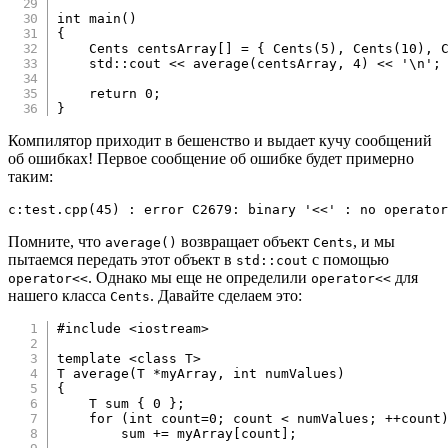
int
main
(
)
{
    Cents centsArray
[
]
=
{
Cents
(
5
)
,
Cents
(
10
)
,
    std
::
cout 
<<
average
(
centsArray
,
4
)
<<
'\n'
;
return
0
;
}
Компилятор приходит в бешенство и выдает кучу сообщений
об ошибках! Первое сообщение об ошибке будет примерно
таким:
c:test.cpp(45) : error C2679: binary '<<' : no operator
Помните, что
возвращает объект
, и мы
average()
Cents
пытаемся передать этот объект в
с помощью
std::cout
. Однако мы еще не определили
для
operator<<
operator<<
нашего класса
. Давайте сделаем это:
Cents
#
include
<iostream>
template
<
class
T
>
T 
average
(
T 
*
myArray
,
int
 numValues
)
{
    T sum 
{
0
}
;
for
(
int
 count
=
0
;
 count 
<
 numValues
;
++
count
        sum 
+=
 myArray
[
count
]
;