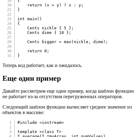
{
return
(
x 
>
 y
)
?
 x 
:
 y
;
}
int
main
(
)
{
    Cents nickle 
{
5
}
;
    Cents dime 
{
10
}
;
    Cents bigger 
=
max
(
nickle
,
 dime
)
;
return
0
;
}
Теперь код работает, как и ожидалось.
Еще один пример
Давайте рассмотрим еще один пример, когда шаблон функции
не работает из-за отсутствия перегруженных операторов.
Следующий шаблон функции вычисляет среднее значение из
объектов в массиве:
#
include
<iostream>
template
<
class
T
>
T 
average
(
T 
*
myArray
,
int
 numValues
)