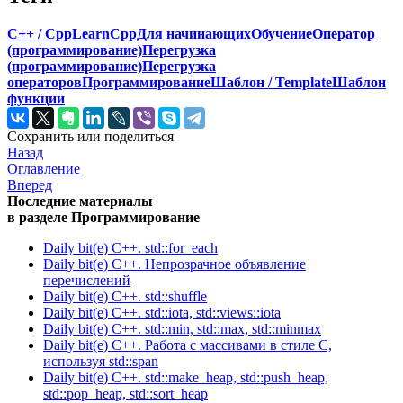
C++ / Cpp
LearnCpp
Для начинающих
Обучение
Оператор
(программирование)
Перегрузка
(программирование)
Перегрузка
операторов
Программирование
Шаблон / Template
Шаблон
функции
Сохранить или поделиться
Назад
Оглавление
Вперед
Последние материалы
в разделе Программирование
Daily bit(e) C++. std::for_each
Daily bit(e) C++. Непрозрачное объявление
перечислений
Daily bit(e) C++. std::shuffle
Daily bit(e) C++. std::iota, std::views::iota
Daily bit(e) C++. std::min, std::max, std::minmax
Daily bit(e) C++. Работа с массивами в стиле C,
используя std::span
Daily bit(e) C++. std::make_heap, std::push_heap,
std::pop_heap, std::sort_heap