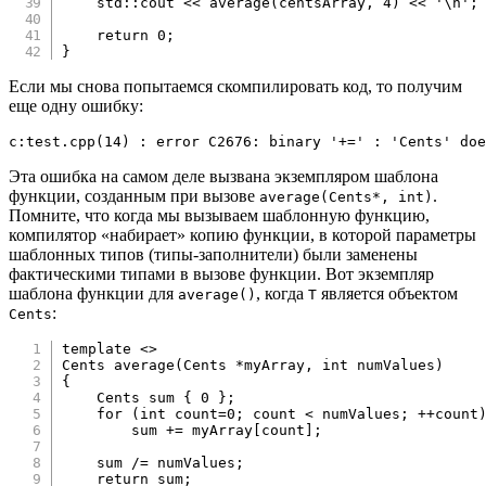
    std
::
cout 
<<
average
(
centsArray
,
4
)
<<
'\n'
;
return
0
;
}
Если мы снова попытаемся скомпилировать код, то получим
еще одну ошибку:
c:test.cpp(14) : error C2676: binary '+=' : 'Cents' doe
Эта ошибка на самом деле вызвана экземпляром шаблона
функции, созданным при вызове
.
average(Cents*, int)
Помните, что когда мы вызываем шаблонную функцию,
компилятор «набирает» копию функции, в которой параметры
шаблонных типов (типы-заполнители) были заменены
фактическими типами в вызове функции. Вот экземпляр
шаблона функции для
, когда
является объектом
average()
T
:
Cents
template
<
>
Cents 
average
(
Cents 
*
myArray
,
int
 numValues
)
{
    Cents sum 
{
0
}
;
for
(
int
 count
=
0
;
 count 
<
 numValues
;
++
count
        sum 
+=
 myArray
[
count
]
;
    sum 
/=
 numValues
;
return
 sum
;