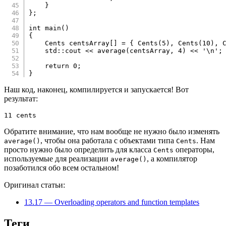
}
}
;
int
main
(
)
{
    Cents centsArray
[
]
=
{
Cents
(
5
)
,
Cents
(
10
)
,
    std
::
cout 
<<
average
(
centsArray
,
4
)
<<
'\n'
;
return
0
;
}
Наш код, наконец, компилируется и запускается! Вот
результат:
11 cents
Обратите внимание, что нам вообще не нужно было изменять
, чтобы она работала с объектами типа
. Нам
average()
Cents
просто нужно было определить для класса
операторы,
Cents
используемые для реализации
, а компилятор
average()
позаботился обо всем остальном!
Оригинал статьи:
13.17 — Overloading operators and function templates
Теги