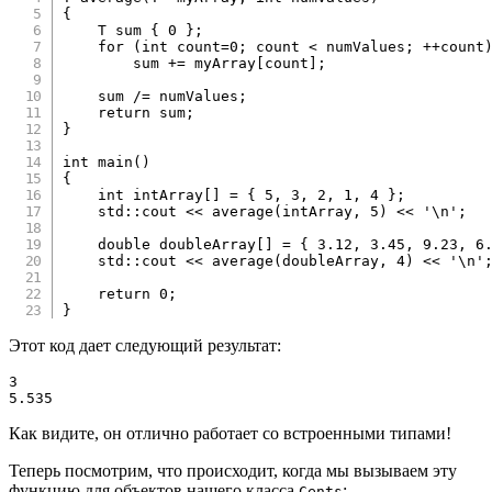
{
    T sum 
{
0
}
;
for
(
int
 count
=
0
;
 count 
<
 numValues
;
++
count
        sum 
+=
 myArray
[
count
]
;
    sum 
/=
 numValues
;
return
 sum
;
}
int
main
(
)
{
int
 intArray
[
]
=
{
5
,
3
,
2
,
1
,
4
}
;
    std
::
cout 
<<
average
(
intArray
,
5
)
<<
'\n'
;
double
 doubleArray
[
]
=
{
3.12
,
3.45
,
9.23
,
6
    std
::
cout 
<<
average
(
doubleArray
,
4
)
<<
'\n'
return
0
;
}
Этот код дает следующий результат:
3

5.535
Как видите, он отлично работает со встроенными типами!
Теперь посмотрим, что происходит, когда мы вызываем эту
функцию для объектов нашего класса
:
Cents