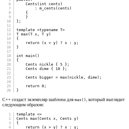
Cents
(
int
 cents
)
:
m_cents
(
cents
)
{
}
}
;
template
<
typename
T
>
T 
max
(
T x
,
 T y
)
{
return
(
x 
>
 y
)
?
 x 
:
 y
;
}
int
main
(
)
{
    Cents nickle 
{
5
}
;
    Cents dime 
{
10
}
;
    Cents bigger 
=
max
(
nickle
,
 dime
)
;
return
0
;
}
C++ создаст экземпляр шаблона для
, который выглядит
max()
следующим образом:
template
<
>
Cents 
max
(
Cents x
,
 Cents y
)
{
return
(
x 
>
 y
)
?
 x 
:
 y
;