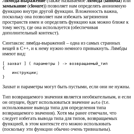
Лямбда-выражение
(также называемое
лямбда
(
lambda
) или
замыкание
(
closure
)) позволяет нам определять анонимную
функцию внутри другой функции. Вложенность важна,
поскольку она позволяет нам избежать загрязнения
пространств имен и определять функцию как можно ближе к
тому месту, где она используется (обеспечивая
дополнительный контекст).
Синтаксис лямбда-выражений – одна из самых странных
вещей в C++, и к нему нужно немного привыкнуть. Лямбды
имеют вид:
[
 захват 
]
(
 параметры 
)
->
{
    инструкции
;
}
Захват и параметры могут быть пустыми, если они не нужны.
Тип возвращаемого значения является необязательным, и если
он опущен, будет использоваться значение
(т.е.
auto
использование вывода типа для определения типа
возвращаемого значения). Хотя мы ранее отмечали, что
следует избегать вывода типа для типов, возвращаемых
функцией, в этом контексте его можно использовать
(поскольку эти функции обычно очень тривиальны).