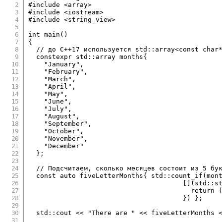
#
include
<array>
#
include
<iostream>
#
include
<string_view>
int
main
(
)
{
// до C++17 используется std::array<const char
constexpr
 std
::
array months
{
"January"
,
"February"
,
"March"
,
"April"
,
"May"
,
"June"
,
"July"
,
"August"
,
"September"
,
"October"
,
"November"
,
"December"
}
;
// Подсчитаем, сколько месяцев состоит из 5 бу
const
auto
 fiveLetterMonths
{
 std
::
count_if
(
mon
[
]
(
std
::
s
return
}
)
}
;
  std
::
cout 
<<
"There are "
<<
 fiveLetterMonths 