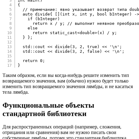
int
main
(
)
{
// примечание: явно указывает возврат типа dou
auto
 divide
{
[
]
(
int
 x
,
int
 y
,
bool
 bInteger
)
-
if
(
bInteger
)
return
 x 
/
 y
;
// выполнит неявное преобраз
else
return
static_cast
<
double
>
(
x
)
/
 y
;
}
}
;
  std
::
cout 
<<
divide
(
3
,
2
,
true
)
<<
'\n'
;
  std
::
cout 
<<
divide
(
3
,
2
,
false
)
<<
'\n'
;
return
0
;
}
Таким образом, если вы когда-нибудь решите изменить тип
возвращаемого значения, вам (обычно) нужно будет только
изменить тип возвращаемого значения лямбды, и не касаться
тела лямбда.
Функциональные объекты
стандартной библиотеки
Для распространенных операций (например, сложения,
отрицания или сравнения) вам не нужно писать свои
собственные лямбды, потому что стандартная библиотека