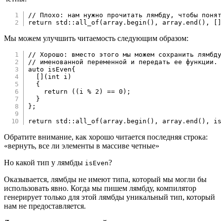
// Плохо: нам нужно прочитать лямбду, чтобы поня
return
 std
::
all_of
(
array
.
begin
(
)
,
 array
.
end
(
)
,
[
Мы можем улучшить читаемость следующим образом:
// Хорошо: вместо этого мы можем сохранить лямбд
// именованной переменной и передать ее функции.
auto
 isEven
{
[
]
(
int
 i
)
{
return
(
(
i 
%
2
)
==
0
)
;
}
}
;
return
 std
::
all_of
(
array
.
begin
(
)
,
 array
.
end
(
)
,
 i
Обратите внимание, как хорошо читается последняя строка:
«вернуть, все ли элементы в массиве четные»
Но какой тип у лямбды
?
isEven
Оказывается, лямбды не имеют типа, который мы могли бы
использовать явно. Когда мы пишем лямбду, компилятор
генерирует только для этой лямбды уникальный тип, который
нам не предоставляется.