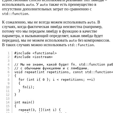
использовать
. У
также есть преимущество в
auto
auto
отсутствии дополнительных затрат по сравнению с
.
std::function
К сожалению, мы не всегда можем использовать
. В
auto
случаях, когда фактическая лямбда неизвестна (например,
потому что мы передаем лямбду в функцию в качестве
параметра, и вызывающий определяет, какая лямбда будет
передана), мы не можем использовать
без компромиссов.
auto
В таких случаях можно использовать
.
std::function
#
include
<functional>
#
include
<iostream>
// Мы не знаем, какой будет fn. std::function ра
// с обычными функциями и с лямбдами.
void
repeat
(
int
 repetitions
,
const
 std
::
function
{
for
(
int
 i
{
0
}
;
 i 
<
 repetitions
;
++
i
)
{
fn
(
i
)
;
}
}
int
main
(
)
{
repeat
(
3
,
[
]
(
int
 i
)
{