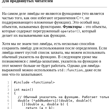
Для продвинутых читателей
На самом деле лямбды не являются функциями (что является
частью того, как они избегают ограничения C++, не
поддерживающего вложенные функции). Это особый вид
объектов, называемых функторами.
Функторы
– это объекты,
которые содержат перегруженный
, который
operator()
делает их вызываемыми как функции.
Хотя мы не знаем тип лямбды, есть несколько способов
сохранить лямбду для использования после определения. Если
лямбда имеет пустой список захвата, мы можем использовать
обычный указатель на функцию. В следующем уроке мы
познакомимся с лямбда-захватами, указатель на функцию в
этот момент больше не будет работать. Однако для лямбда-
выражений можно использовать
, даже если
std::function
они что-то захватывают.
#
include
<functional>
int
main
(
)
{
// Обычный указатель на функцию. Работает толь
double
(
*
addNumbers1
)
(
double
,
double
)
{
[
]
(
double
 a
,
double
 b
)
{
return
(
a 
+
 b
)
;