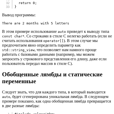
return
0
;
}
Вывод программы:
There are 2 months with 5 letters
В этом примере использование
приведет к выводу типа
auto
. Со строками в стиле C нелегко работать (если не
const char*
считать использования
). В этом случае мы
operator[]
предпочитаем явно определить параметр как
, что позволяет нам намного проще
std::string_view
работать с базовыми данными (например, мы можем
запросить у строкового представления его длину, даже если
пользователь передал массив в стиле C).
Обобщенные лямбды и статические
переменные
Следует знать, что для каждого типа, в который выводится
, будет сгенерирована уникальная лямбда. В следующем
auto
примере показано, как одна обобщенная лямбда превращается
в две разные лямбды: