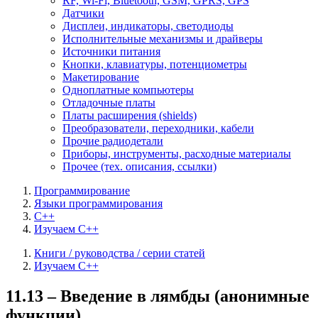
RF, Wi-Fi, Bluetooth, GSM, GPRS, GPS
Датчики
Дисплеи, индикаторы, светодиоды
Исполнительные механизмы и драйверы
Источники питания
Кнопки, клавиатуры, потенциометры
Макетирование
Одноплатные компьютеры
Отладочные платы
Платы расширения (shields)
Преобразователи, переходники, кабели
Прочие радиодетали
Приборы, инструменты, расходные материалы
Прочее (тех. описания, ссылки)
Программирование
Языки программирования
C++
Изучаем C++
Книги / руководства / серии статей
Изучаем C++
11.13 – Введение в лямбды (анонимные
функции)