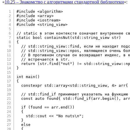
«
10.25 – Знакомство с алгоритмами стандартной библиотеки
»:
#
include
<algorithm>
#
include
<array>
#
include
<iostream>
#
include
<string_view>
// static в этом контексте означает внутреннее с
static
bool
containsNut
(
std
::
string_view str
)
{
// std::string_view::find, если не находит под
// std::string_view::npos, являющееся очень бо
// В противном случае он возвращает индекс, в 
// встречается в str.
return
(
str
.
find
(
"nut"
)
!=
 std
::
string_view
::
n
}
int
main
(
)
{
constexpr
 std
::
array
<
std
::
string_view
,
4
>
 arr
{
// std::find_if принимает указатель на функцию
const
auto
 found
{
 std
::
find_if
(
arr
.
begin
(
)
,
 ar
if
(
found 
==
 arr
.
end
(
)
)
{
    std
::
cout 
<<
"No nuts\n"
;
}
else
{