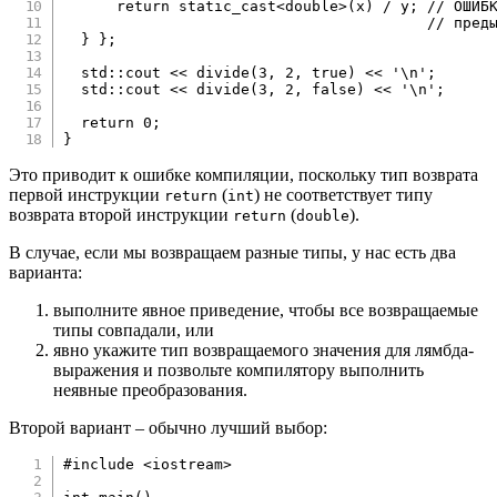
return
static_cast
<
double
>
(
x
)
/
 y
;
// ОШИБ
// пред
}
}
;
  std
::
cout 
<<
divide
(
3
,
2
,
true
)
<<
'\n'
;
  std
::
cout 
<<
divide
(
3
,
2
,
false
)
<<
'\n'
;
return
0
;
}
Это приводит к ошибке компиляции, поскольку тип возврата
первой инструкции
(
) не соответствует типу
return
int
возврата второй инструкции
(
).
return
double
В случае, если мы возвращаем разные типы, у нас есть два
варианта:
выполните явное приведение, чтобы все возвращаемые
типы совпадали, или
явно укажите тип возвращаемого значения для лямбда-
выражения и позвольте компилятору выполнить
неявные преобразования.
Второй вариант – обычно лучший выбор:
#
include
<iostream>