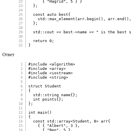
{
"Hagrid"
,
5
}
}
}
;
const
auto
 best
{
    std
::
max_element
(
arr
.
begin
(
)
,
 arr
.
end
(
)
}
;
  std
::
cout 
<<
 best
->
name 
<<
" is the best 
return
0
;
}
Ответ
#
include
<algorithm>
#
include
<array>
#
include
<iostream>
#
include
<string>
struct
Student
{
  std
::
string name
{
}
;
int
 points
{
}
;
}
;
int
main
(
)
{
const
 std
::
array
<
Student
,
8
>
 arr
{
{
{
"Albert"
,
3
}
,
{
"Ben"
,
5
}
,