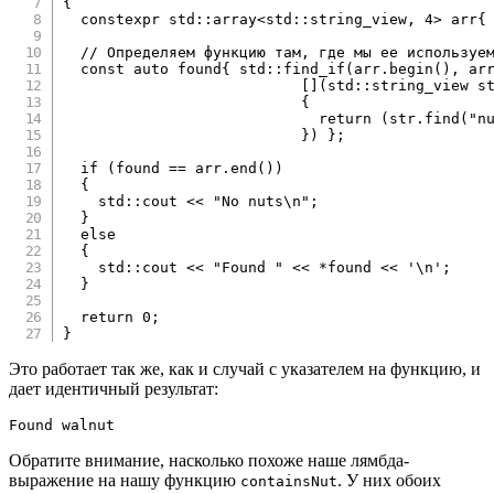
{
constexpr
 std
::
array
<
std
::
string_view
,
4
>
 arr
{
// Определяем функцию там, где мы ее используе
const
auto
 found
{
 std
::
find_if
(
arr
.
begin
(
)
,
 ar
[
]
(
std
::
string_view s
{
return
(
str
.
find
(
"n
}
)
}
;
if
(
found 
==
 arr
.
end
(
)
)
{
    std
::
cout 
<<
"No nuts\n"
;
}
else
{
    std
::
cout 
<<
"Found "
<<
*
found 
<<
'\n'
;
}
return
0
;
}
Это работает так же, как и случай с указателем на функцию, и
дает идентичный результат:
Found walnut
Обратите внимание, насколько похоже наше лямбда-
выражение на нашу функцию
. У них обоих
containsNut