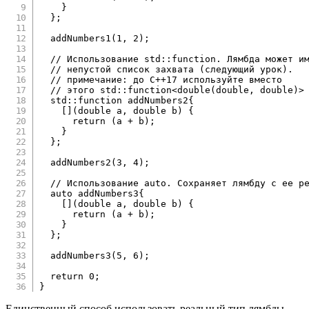
}
}
;
addNumbers1
(
1
,
2
)
;
// Использование std::function. Лямбда может и
// непустой список захвата (следующий урок).
// примечание: до C++17 используйте вместо
// этого std::function<double(double, double)>
  std
::
function addNumbers2
{
[
]
(
double
 a
,
double
 b
)
{
return
(
a 
+
 b
)
;
}
}
;
addNumbers2
(
3
,
4
)
;
// Использование auto. Сохраняет лямбду с ее р
auto
 addNumbers3
{
[
]
(
double
 a
,
double
 b
)
{
return
(
a 
+
 b
)
;
}
}
;
addNumbers3
(
5
,
6
)
;
return
0
;
}
Единственный способ использовать реальный тип лямбды –