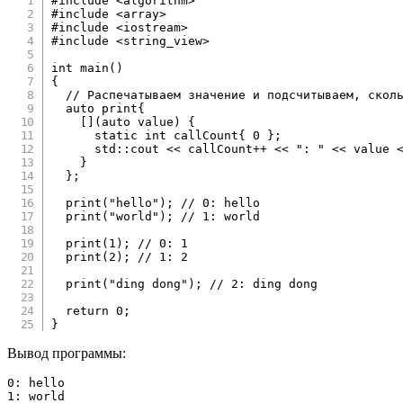
#
include
<algorithm>
#
include
<array>
#
include
<iostream>
#
include
<string_view>
int
main
(
)
{
// Распечатываем значение и подсчитываем, скол
auto
 print
{
[
]
(
auto
 value
)
{
static
int
 callCount
{
0
}
;
      std
::
cout 
<<
 callCount
++
<<
": "
<<
 value 
}
}
;
print
(
"hello"
)
;
// 0: hello
print
(
"world"
)
;
// 1: world
print
(
1
)
;
// 0: 1
print
(
2
)
;
// 1: 2
print
(
"ding dong"
)
;
// 2: ding dong
return
0
;
}
Вывод программы:
0: hello

1: world
