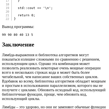
}
  std
::
cout 
<<
'\n'
;
return
0
;
}
Вывод программы:
99 90 80 40 13 5
Заключение
Лямбда-выражения и библиотека алгоритмов могут
показаться излишне сложными по сравнению с решением,
использующим цикл. Однако эта комбинация может
позволить реализовать некоторые очень мощные операции
всего в нескольких строках кода и может быть более
читабельной, чем написание ваших собственных циклов.
Вдобавок ко всему, библиотека алгоритмов обладает мощным
и простым в использовании параллелизмом, которого вы не
получите с циклами. Обновить исходный код, использующий
библиотечные функции, проще, чем обновить код,
использующий циклы.
Лямбды – это здорово, но они не заменяют обычные функции