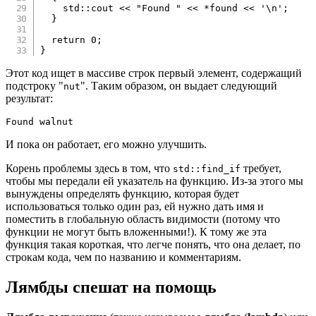
    std
::
cout 
<<
"Found "
<<
*
found 
<<
'\n'
;
}
return
0
;
}
Этот код ищет в массиве строк первый элемент, содержащий
подстроку "
". Таким образом, он выдает следующий
nut
результат:
Found walnut
И пока он работает, его можно улучшить.
Корень проблемы здесь в том, что
требует,
std::find_if
чтобы мы передали ей указатель на функцию. Из-за этого мы
вынуждены определять функцию, которая будет
использоваться только один раз, ей нужно дать имя и
поместить в глобальную область видимости (потому что
функции не могут быть вложенными!). К тому же эта
функция такая короткая, что легче понять, что она делает, по
строкам кода, чем по названию и комментариям.
Лямбды спешат на помощь