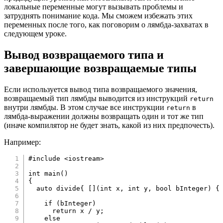
локальные переменные могут вызывать проблемы и
затруднять понимание кода. Мы сможем избежать этих
переменных после того, как поговорим о лямбда-захватах в
следующем уроке.
Вывод возвращаемого типа и
завершающие возвращаемые типы
Если используется вывод типа возвращаемого значения,
возвращаемый тип лямбды выводится из инструкций
return
внутри лямбды. В этом случае все инструкции
в
return
лямбда-выражении должны возвращать один и тот же тип
(иначе компилятор не будет знать, какой из них предпочесть).
Например:
#
include
<iostream>
int
main
(
)
{
auto
 divide
{
[
]
(
int
 x
,
int
 y
,
bool
 bInteger
)
{
if
(
bInteger
)
return
 x 
/
 y
;
else