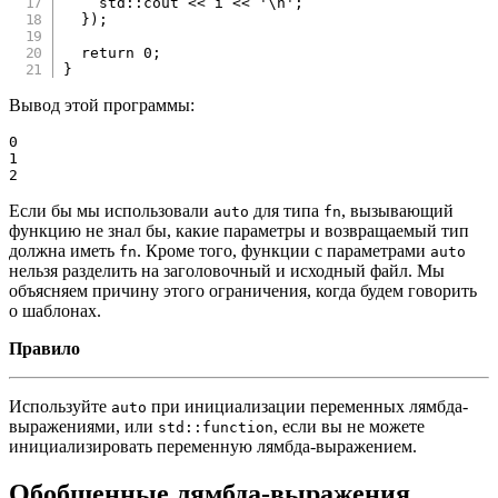
    std
::
cout 
<<
 i 
<<
'\n'
;
}
)
;
return
0
;
}
Вывод этой программы:
0

1

2
Если бы мы использовали
для типа
, вызывающий
auto
fn
функцию не знал бы, какие параметры и возвращаемый тип
должна иметь
. Кроме того, функции с параметрами
fn
auto
нельзя разделить на заголовочный и исходный файл. Мы
объясняем причину этого ограничения, когда будем говорить
о шаблонах.
Правило
Используйте
при инициализации переменных лямбда-
auto
выражениями, или
, если вы не можете
std::function
инициализировать переменную лямбда-выражением.
Обобщенные лямбда-выражения