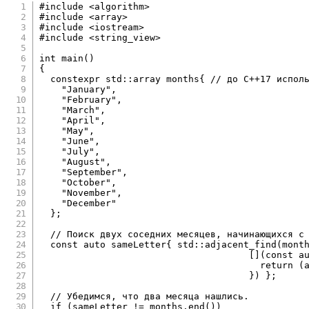
#
include
<algorithm>
#
include
<array>
#
include
<iostream>
#
include
<string_view>
int
main
(
)
{
constexpr
 std
::
array months
{
// до C++17 испол
"January"
,
"February"
,
"March"
,
"April"
,
"May"
,
"June"
,
"July"
,
"August"
,
"September"
,
"October"
,
"November"
,
"December"
}
;
// Поиск двух соседних месяцев, начинающихся с
const
auto
 sameLetter
{
 std
::
adjacent_find
(
mont
[
]
(
const
a
return
(
}
)
}
;
// Убедимся, что два месяца нашлись.
if
(
sameLetter 
!=
 months
.
end
(
)
)