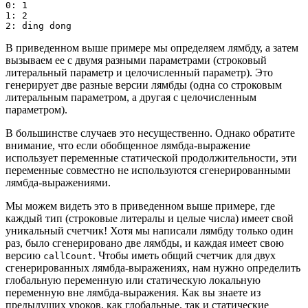
0: 1

1: 2

2: ding dong
В приведенном выше примере мы определяем лямбду, а затем
вызываем ее с двумя разными параметрами (строковый
литеральный параметр и целочисленный параметр). Это
генерирует две разные версии лямбды (одна со строковым
литеральным параметром, а другая с целочисленным
параметром).
В большинстве случаев это несущественно. Однако обратите
внимание, что если обобщенное лямбда-выражение
использует переменные статической продолжительности, эти
переменные совместно не используются сгенерированными
лямбда-выражениями.
Мы можем видеть это в приведенном выше примере, где
каждый тип (строковые литералы и целые числа) имеет свой
уникальный счетчик! Хотя мы написали лямбду только один
раз, было сгенерировано две лямбды, и каждая имеет свою
версию
. Чтобы иметь общий счетчик для двух
callCount
сгенерированных лямбда-выражениях, нам нужно определить
глобальную переменную или статическую локальную
переменную вне лямбда-выражения. Как вы знаете из
предыдущих уроков, как глобальные, так и статические