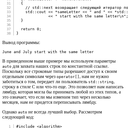
{
// std::next возвращает следующий итератор п
    std
::
cout 
<<
*
sameLetter 
<<
" and "
<<
*
std
:
<<
" start with the same letter\n"
}
return
0
;
}
Вывод программы:
June and July start with the same letter
В приведенном выше примере мы используем параметры
для захвата наших строк по константной ссылке.
auto
Поскольку все строковые типы разрешают доступ к своим
отдельным символам через
, нам не нужно
operator[]
заботиться о том, передает ли пользователь
,
std::string
строку в стиле C или что-то еще. Это позволяет нам написать
лямбду, которая могла бы принимать любой из этих типов, а
это означает, что если мы изменим тип через несколько
месяцев, нам не придется переписывать лямбду.
Однако
не всегда лучший выбор. Рассмотрим
auto
следующий код:
#
include
<algorithm>