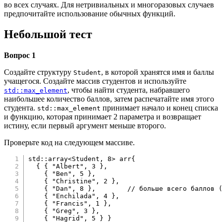
во всех случаях. Для нетривиальных и многоразовых случаев
предпочитайте использование обычных функций.
Небольшой тест
Вопрос 1
Создайте структуру
, в которой хранятся имя и баллы
Student
учащегося. Создайте массив студентов и используйте
, чтобы найти студента, набравшего
std::max_element
наибольшее количество баллов, затем распечатайте имя этого
студента.
принимает начало и конец списка
std::max_element
и функцию, которая принимает 2 параметра и возвращает
истину, если первый аргумент меньше второго.
Проверьте код на следующем массиве.
std
::
array
<
Student
,
8
>
 arr
{
{
{
"Albert"
,
3
}
,
{
"Ben"
,
5
}
,
{
"Christine"
,
2
}
,
{
"Dan"
,
8
}
,
// больше всего баллов 
{
"Enchilada"
,
4
}
,
{
"Francis"
,
1
}
,
{
"Greg"
,
3
}
,
{
"Hagrid"
,
5
}
}