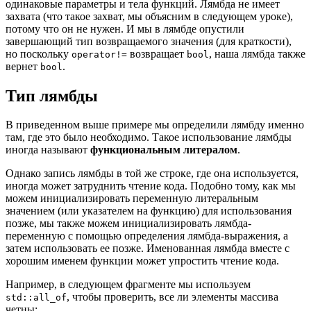
одинаковые параметры и тела функций. Лямбда не имеет
захвата (что такое захват, мы объясним в следующем уроке),
потому что он не нужен. И мы в лямбде опустили
завершающий тип возвращаемого значения (для краткости),
но поскольку
возвращает
, наша лямбда также
operator!=
bool
вернет
.
bool
Тип лямбды
В приведенном выше примере мы определили лямбду именно
там, где это было необходимо. Такое использование лямбды
иногда называют
функциональным литералом
.
Однако запись лямбды в той же строке, где она используется,
иногда может затруднить чтение кода. Подобно тому, как мы
можем инициализировать переменную литеральным
значением (или указателем на функцию) для использования
позже, мы также можем инициализировать лямбда-
переменную с помощью определения лямбда-выражения, а
затем использовать ее позже. Именованная лямбда вместе с
хорошим именем функции может упростить чтение кода.
Например, в следующем фрагменте мы используем
, чтобы проверить, все ли элементы массива
std::all_of
четны: