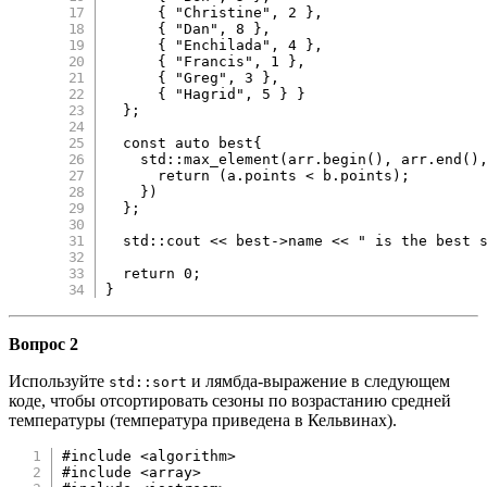
{
"Christine"
,
2
}
,
{
"Dan"
,
8
}
,
{
"Enchilada"
,
4
}
,
{
"Francis"
,
1
}
,
{
"Greg"
,
3
}
,
{
"Hagrid"
,
5
}
}
}
;
const
auto
 best
{
    std
::
max_element
(
arr
.
begin
(
)
,
 arr
.
end
(
)
return
(
a
.
points 
<
 b
.
points
)
;
}
)
}
;
  std
::
cout 
<<
 best
->
name 
<<
" is the best 
return
0
;
}
Вопрос 2
Используйте
и лямбда-выражение в следующем
std::sort
коде, чтобы отсортировать сезоны по возрастанию средней
температуры (температура приведена в Кельвинах).
#
include
<algorithm>
#
include
<array>