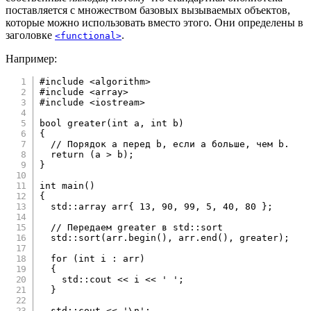
поставляется с множеством базовых вызываемых объектов,
которые можно использовать вместо этого. Они определены в
заголовке
.
<functional>
Например:
#
include
<algorithm>
#
include
<array>
#
include
<iostream>
bool
greater
(
int
 a
,
int
 b
)
{
// Порядок a перед b, если a больше, чем b.
return
(
a 
>
 b
)
;
}
int
main
(
)
{
  std
::
array arr
{
13
,
90
,
99
,
5
,
40
,
80
}
;
// Передаем greater в std::sort
  std
::
sort
(
arr
.
begin
(
)
,
 arr
.
end
(
)
,
 greater
)
;
for
(
int
 i 
:
 arr
)
{
    std
::
cout 
<<
 i 
<<
' '
;
}
  std
::
cout 
<<
'\n'
;