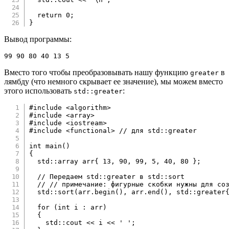
return
0
;
}
Вывод программы:
99 90 80 40 13 5
Вместо того чтобы преобразовывать нашу функцию
в
greater
лямбду (что немного скрывает ее значение), мы можем вместо
этого использовать
:
std::greater
#
include
<algorithm>
#
include
<array>
#
include
<iostream>
#
include
<functional>
// для std::greater
int
main
(
)
{
  std
::
array arr
{
13
,
90
,
99
,
5
,
40
,
80
}
;
// Передаем std::greater в std::sort
// // примечание: фигурные скобки нужны для со
  std
::
sort
(
arr
.
begin
(
)
,
 arr
.
end
(
)
,
 std
::
greater
for
(
int
 i 
:
 arr
)
{
    std
::
cout 
<<
 i 
<<
' '
;