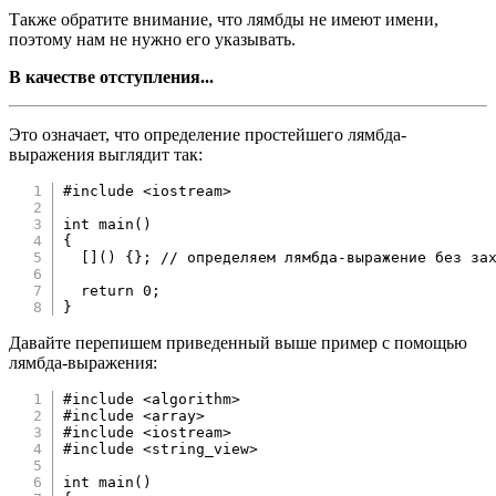
Также обратите внимание, что лямбды не имеют имени,
поэтому нам не нужно его указывать.
В качестве отступления...
Это означает, что определение простейшего лямбда-
выражения выглядит так:
#
include
<iostream>
int
main
(
)
{
[
]
(
)
{
}
;
// определяем лямбда-выражение без за
return
0
;
}
Давайте перепишем приведенный выше пример с помощью
лямбда-выражения:
#
include
<algorithm>
#
include
<array>
#
include
<iostream>
#
include
<string_view>
int
main
(
)