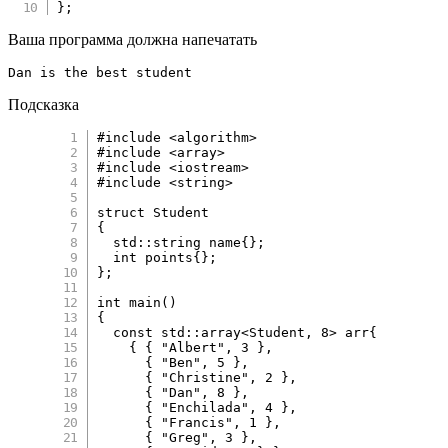
}
;
Ваша программа должна напечатать
Dan is the best student
Подсказка
#
include
<algorithm>
#
include
<array>
#
include
<iostream>
#
include
<string>
struct
Student
{
  std
::
string name
{
}
;
int
 points
{
}
;
}
;
int
main
(
)
{
const
 std
::
array
<
Student
,
8
>
 arr
{
{
{
"Albert"
,
3
}
,
{
"Ben"
,
5
}
,
{
"Christine"
,
2
}
,
{
"Dan"
,
8
}
,
{
"Enchilada"
,
4
}
,
{
"Francis"
,
1
}
,
{
"Greg"
,
3
}
,