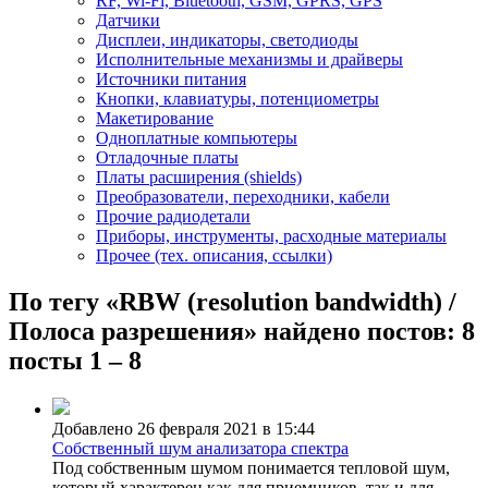
RF, Wi-Fi, Bluetooth, GSM, GPRS, GPS
Датчики
Дисплеи, индикаторы, светодиоды
Исполнительные механизмы и драйверы
Источники питания
Кнопки, клавиатуры, потенциометры
Макетирование
Одноплатные компьютеры
Отладочные платы
Платы расширения (shields)
Преобразователи, переходники, кабели
Прочие радиодетали
Приборы, инструменты, расходные материалы
Прочее (тех. описания, ссылки)
По тегу «RBW (resolution bandwidth) /
Полоса разрешения» найдено постов: 8
посты 1 – 8
Добавлено 26 февраля 2021 в 15:44
Собственный шум анализатора спектра
Под собственным шумом понимается тепловой шум,
который характерен как для приемников, так и для