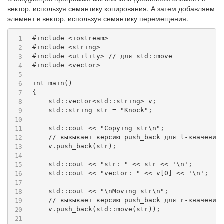
вектор, используя семантику копирования. А затем добавляем
элемент в вектор, используя семантику перемещения.
#
include
<iostream>
#
include
<string>
#
include
<utility>
// для std::move
#
include
<vector>
int
main
(
)
{
    std
::
vector
<
std
::
string
>
 v
;
    std
::
string str 
=
"Knock"
;
    std
::
cout 
<<
"Copying str\n"
;
// вызывает версию push_back для l-значений
    v
.
push_back
(
str
)
;
    std
::
cout 
<<
"str: "
<<
 str 
<<
'\n'
;
    std
::
cout 
<<
"vector: "
<<
 v
[
0
]
<<
'\n'
;
    std
::
cout 
<<
"\nMoving str\n"
;
// вызывает версию push_back для r-значений
    v
.
push_back
(
std
::
move
(
str
)
)
;