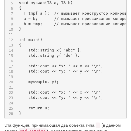
void
myswap
(
T
&
 a
,
 T
&
 b
)
{
  T tmp
{
 a 
}
;
// вызывает конструктор копирова
  a 
=
 b
;
// вызывает присваивание копиров
  b 
=
 tmp
;
// вызывает присваивание копиров
}
int
main
(
)
{
    std
::
string x
{
"abc"
}
;
    std
::
string y
{
"de"
}
;
    std
::
cout 
<<
"x: "
<<
 x 
<<
'\n'
;
    std
::
cout 
<<
"y: "
<<
 y 
<<
'\n'
;
myswap
(
x
,
 y
)
;
    std
::
cout 
<<
"x: "
<<
 x 
<<
'\n'
;
    std
::
cout 
<<
"y: "
<<
 y 
<<
'\n'
;
return
0
;
}
Эта функция, принимающая два объекта типа
(в данном
T
случае
), меняет местами их значения,