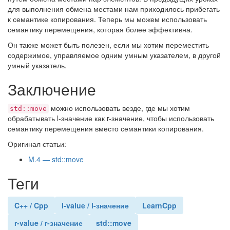
для выполнения обмена местами нам приходилось прибегать
к семантике копирования. Теперь мы можем использовать
семантику перемещения, которая более эффективна.
Он также может быть полезен, если мы хотим переместить
содержимое, управляемое одним умным указателем, в другой
умный указатель.
Заключение
можно использовать везде, где мы хотим
std::move
обрабатывать l-значение как r-значение, чтобы использовать
семантику перемещения вместо семантики копирования.
Оригинал статьи:
M.4 — std::move
Теги
C++ / Cpp
l-value / l-значение
LearnCpp
r-value / r-значение
std::move