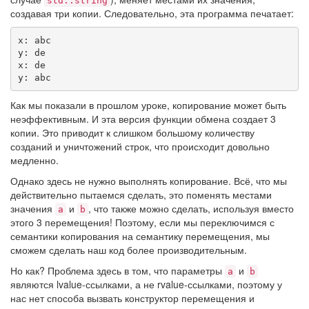
std::string
создавая три копии. Следовательно, эта программа печатает:
x: abc

y: de

x: de

y: abc
Как мы показали в прошлом уроке, копирование может быть
неэффективным. И эта версия функции обмена создает 3
копии. Это приводит к слишком большому количеству
созданий и уничтожений строк, что происходит довольно
медленно.
Однако здесь не нужно выполнять копирование. Всё, что мы
действительно пытаемся сделать, это поменять местами
значения
и
, что также можно сделать, используя вместо
a
b
этого 3 перемещения! Поэтому, если мы переключимся с
семантики копирования на семантику перемещения, мы
сможем сделать наш код более производительным.
Но как? Проблема здесь в том, что параметры
и
a
b
являются lvalue-ссылками, а не rvalue-ссылками, поэтому у
нас нет способа вызвать конструктор перемещения и