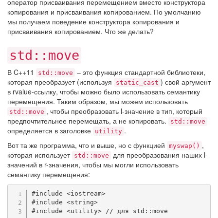
оператор присваивания перемещением вместо конструктора
копирования и присваивания копированием. По умолчанию
мы получаем поведение конструктора копирования и
присваивания копированием. Что же делать?
std::move
В C++11
– это функция стандартной библиотеки,
std::move
которая преобразует (используя
) свой аргумент
static_cast
в rvalue-ссылку, чтобы можно было использовать семантику
перемещения. Таким образом, мы можем использовать
, чтобы преобразовать l-значение в тип, который
std::move
предпочтительнее перемещать, а не копировать.
std::move
определяется в заголовке
.
utility
Вот та же программа, что и выше, но с функцией
,
myswap()
которая использует
для преобразования наших l-
std::move
значений в r-значения, чтобы мы могли использовать
семантику перемещения:
#
include
<iostream>
#
include
<string>
#
include
<utility>
// для std::move