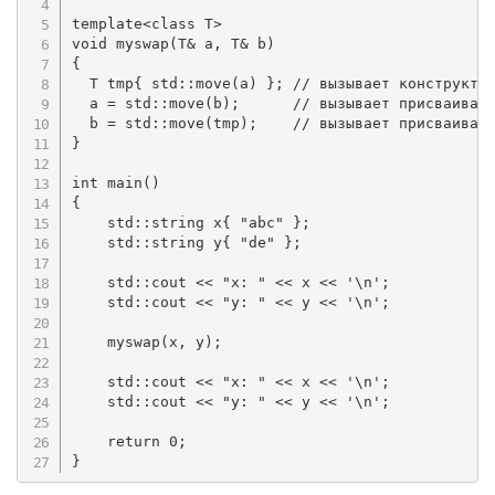
template
<
class
T
>
void
myswap
(
T
&
 a
,
 T
&
 b
)
{
  T tmp
{
 std
::
move
(
a
)
}
;
// вызывает конструкто
  a 
=
 std
::
move
(
b
)
;
// вызывает присваиван
  b 
=
 std
::
move
(
tmp
)
;
// вызывает присваиван
}
int
main
(
)
{
    std
::
string x
{
"abc"
}
;
    std
::
string y
{
"de"
}
;
    std
::
cout 
<<
"x: "
<<
 x 
<<
'\n'
;
    std
::
cout 
<<
"y: "
<<
 y 
<<
'\n'
;
myswap
(
x
,
 y
)
;
    std
::
cout 
<<
"x: "
<<
 x 
<<
'\n'
;
    std
::
cout 
<<
"y: "
<<
 y 
<<
'\n'
;
return
0
;
}