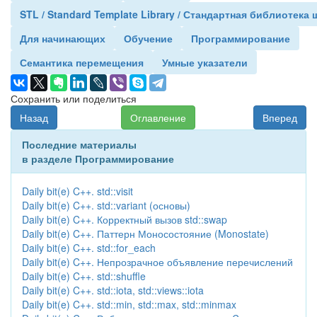
STL / Standard Template Library / Стандартная библиотека
Для начинающих
Обучение
Программирование
Семантика перемещения
Умные указатели
Сохранить или поделиться
Назад
Оглавление
Вперед
Последние материалы
в разделе Программирование
Daily bit(e) C++. std::visit
Daily bit(e) C++. std::variant (основы)
Daily bit(e) C++. Корректный вызов std::swap
Daily bit(e) C++. Паттерн Моносостояние (Monostate)
Daily bit(e) C++. std::for_each
Daily bit(e) C++. Непрозрачное объявление перечислений
Daily bit(e) C++. std::shuffle
Daily bit(e) C++. std::iota, std::views::iota
Daily bit(e) C++. std::min, std::max, std::minmax