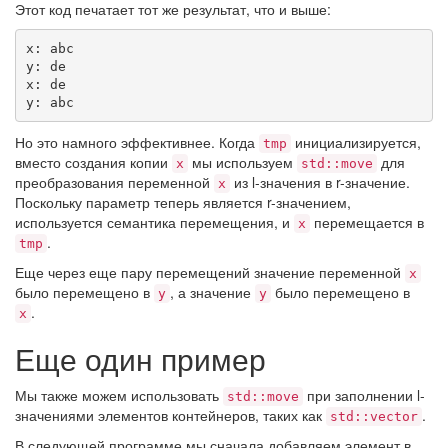
Этот код печатает тот же результат, что и выше:
x: abc

y: de

x: de

y: abc
Но это намного эффективнее. Когда
инициализируется,
tmp
вместо создания копии
мы используем
для
x
std::move
преобразования переменной
из l-значения в r-значение.
x
Поскольку параметр теперь является r-значением,
используется семантика перемещения, и
перемещается в
x
.
tmp
Еще через еще пару перемещений значение переменной
x
было перемещено в
, а значение
было перемещено в
y
y
.
x
Еще один пример
Мы также можем использовать
при заполнении l-
std::move
значениями элементов контейнеров, таких как
.
std::vector
В следующей программе мы сначала добавляем элемент в