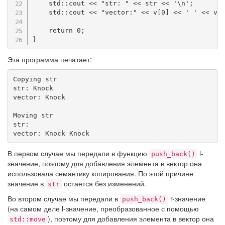
    std
::
cout 
<<
"str: "
<<
 str 
<<
'\n'
;
    std
::
cout 
<<
"vector:"
<<
 v
[
0
]
<<
' '
<<
 v
[
return
0
;
}
Эта программа печатает:
Copying str

str: Knock

vector: Knock

Moving str

str:

vector: Knock Knock
В первом случае мы передали в функцию
l-
push_back()
значение, поэтому для добавления элемента в вектор она
использовала семантику копирования. По этой причине
значение в
остается без изменений.
str
Во втором случае мы передали в
r-значение
push_back()
(на самом деле l-значение, преобразованное с помощью
), поэтому для добавления элемента в вектор она
std::move