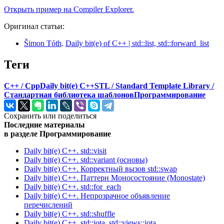
Открыть пример на Compiler Explorer.
Оригинал статьи:
Šimon Tóth
.
Daily bit(e) of C++ | std::list, std::forward_list
Теги
C++ / Cpp
Daily bit(e) C++
STL / Standard Template Library /
Стандартная библиотека шаблонов
Программирование
Сохранить или поделиться
Последние материалы
в разделе Программирование
Daily bit(e) C++. std::visit
Daily bit(e) C++. std::variant (основы)
Daily bit(e) C++. Корректный вызов std::swap
Daily bit(e) C++. Паттерн Моносостояние (Monostate)
Daily bit(e) C++. std::for_each
Daily bit(e) C++. Непрозрачное объявление
перечислений
Daily bit(e) C++. std::shuffle
Daily bit(e) C++. std::iota, std::views::iota