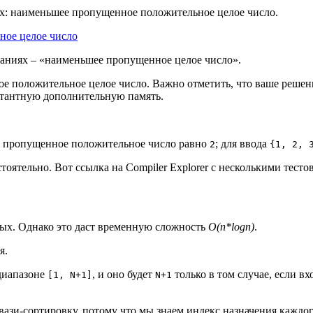
иях: наименьшее пропущенное положительное целое число.
ваниях – «наименьшее пропущенное целое число».
е положительное целое число. Важно отметить, что ваше решен
стантную дополнительную память.
 пропущенное положительное число равно
; для ввода
2
{1, 2, 
тоятельно. Вот ссылка на Compiler Explorer с несколькими тест
ых. Однако это даст временную сложность
O(n*logn)
.
я.
диапазоне
, и оно будет
только в том случае, если в
[1, N+1]
N+1
ази-сортировку, потому что мы знаем индекс назначения каждог