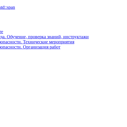
td::span
те
уда. Обучение, проверка знаний, инструктажи
зопасности. Технические мероприятия
зопасности. Организация работ