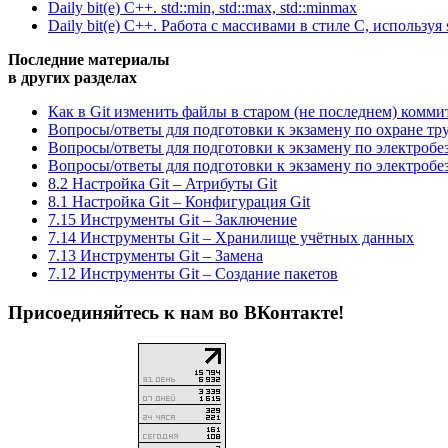
Daily bit(e) C++. std::min, std::max, std::minmax
Daily bit(e) C++. Работа с массивами в стиле C, используя s
Последние материалы
в других разделах
Как в Git изменить файлы в старом (не последнем) комми
Вопросы/ответы для подготовки к экзамену по охране тр
Вопросы/ответы для подготовки к экзамену по электробе
Вопросы/ответы для подготовки к экзамену по электробе
8.2 Настройка Git – Атрибуты Git
8.1 Настройка Git – Конфигурация Git
7.15 Инструменты Git – Заключение
7.14 Инструменты Git – Хранилище учётных данных
7.13 Инструменты Git – Замена
7.12 Инструменты Git – Создание пакетов
Присоединяйтесь к нам во ВКонтакте!