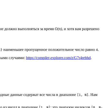
ие должно выполняться за время
O(n)
, и хотя вам разрешено
наименьшее пропущенное положительное число равно
.
3}
4
овыми случаями:
https://compiler-explorer.com/z/G7r4rebhd
.
ходные данные содержат все числа в диапазоне
. Нам
[1, N]
о из чисел в диапазоне
; это диапазон индексов
[1, N]
[0, N-