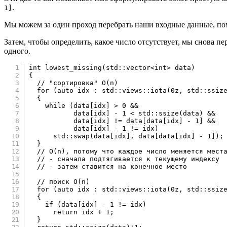
.
1]
Мы можем за один проход перебрать наши входные данные, по
Затем, чтобы определить, какое число отсутствует, мы снова 
одного.
int
lowest_missing
(
std
::
vector
<
int
>
 data
)
{
// "сортировка" O(n)
for
(
auto
 idx 
:
 std
::
views
::
iota
(
0
z
,
 std
::
ssiz
{
while
(
data
[
idx
]
>
0
&&
           data
[
idx
]
-
1
<
 std
::
ssize
(
data
)
&&
           data
[
idx
]
!=
 data
[
data
[
idx
]
-
1
]
&&
           data
[
idx
]
-
1
!=
 idx
)
      std
::
swap
(
data
[
idx
]
,
 data
[
data
[
idx
]
-
1
]
)
;
}
// O(n), потому что каждое число меняется мест
// - сначала подтягивается к текущему индексу
// - затем ставится на конечное место
// поиск O(n)
for
(
auto
 idx 
:
 std
::
views
::
iota
(
0
z
,
 std
::
ssiz
{
if
(
data
[
idx
]
-
1
!=
 idx
)
return
 idx 
+
1
;
}