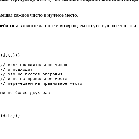
мещая каждое число в нужное место.
перебираем входные данные и возвращаем отсутствующее число и
e
(
data
)
)
)
// если положительное число
// и подходит
// это не пустая операция
// и не на правильном месте
// перемещаем на правильное место
ами не более двух раз
e
(
data
)
)
)