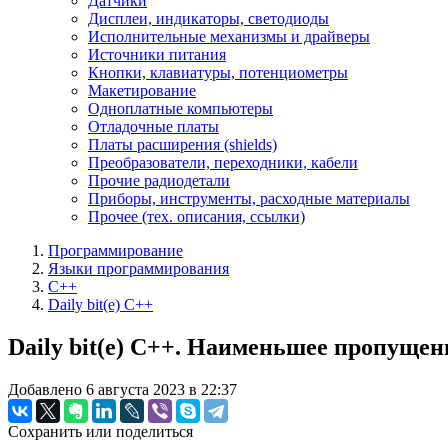
Датчики
Дисплеи, индикаторы, светодиоды
Исполнительные механизмы и драйверы
Источники питания
Кнопки, клавиатуры, потенциометры
Макетирование
Одноплатные компьютеры
Отладочные платы
Платы расширения (shields)
Преобразователи, переходники, кабели
Прочие радиодетали
Приборы, инструменты, расходные материалы
Прочее (тех. описания, ссылки)
Программирование
Языки программирования
C++
Daily bit(e) C++
Daily bit(e) C++. Наименьшее пропущен
Добавлено 6 августа 2023 в 22:37
Сохранить или поделиться