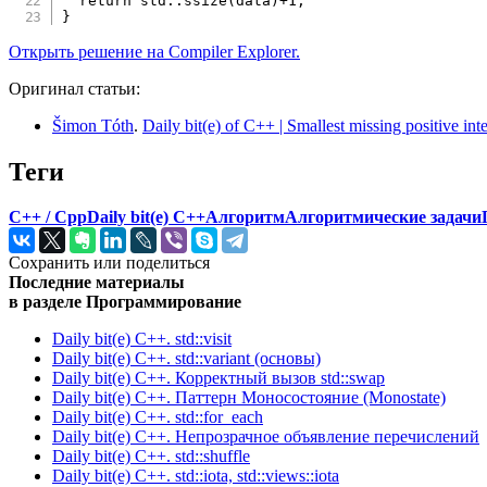
return
 std
::
ssize
(
data
)
+
1
;
}
Открыть решение на Compiler Explorer.
Оригинал статьи:
Šimon Tóth
.
Daily bit(e) of C++ | Smallest missing positive int
Теги
C++ / Cpp
Daily bit(e) C++
Алгоритм
Алгоритмические задачи
Сохранить или поделиться
Последние материалы
в разделе Программирование
Daily bit(e) C++. std::visit
Daily bit(e) C++. std::variant (основы)
Daily bit(e) C++. Корректный вызов std::swap
Daily bit(e) C++. Паттерн Моносостояние (Monostate)
Daily bit(e) C++. std::for_each
Daily bit(e) C++. Непрозрачное объявление перечислений
Daily bit(e) C++. std::shuffle
Daily bit(e) C++. std::iota, std::views::iota