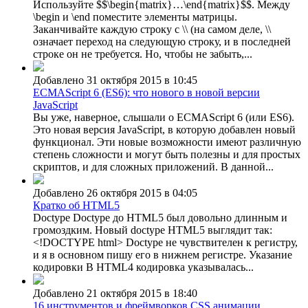
Используйте $$\begin{matrix}…\end{matrix}$$. Между
\begin и \end поместите элементы матрицы.
Заканчивайте каждую строку с \\ (на самом деле, \\
означает переход на следующую строку, и в последней
строке он не требуется. Но, чтобы не забыть,...
Добавлено 31 октября 2015 в 10:45
ECMAScript 6 (ES6): что нового в новой версии
JavaScript
Вы уже, наверное, слышали о ECMAScript 6 (или ES6).
Это новая версия JavaScript, в которую добавлен новый
функционал. Эти новые возможности имеют различную
степень сложности и могут быть полезны и для простых
скриптов, и для сложных приложений. В данной...
Добавлено 26 октября 2015 в 04:05
Кратко об HTML5
Doctype Doctype до HTML5 был довольно длинным и
громоздким. Новый doctype HTML5 выглядит так:
<!DOCTYPE html> Doctype не чувствителен к регистру,
и я в основном пишу его в нижнем регистре. Указание
кодировки В HTML4 кодировка указывалась...
Добавлено 21 октября 2015 в 18:40
16 инструментов и фреймворков CSS анимации