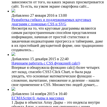
зависимости от того, на каких экранах просматривается
сайт. То есть, на узком экране смартфона сайт...
Добавлено 27 января 2016 в 13:00
Разработка гибких и поддерживаемых круговых
диаграмм с помощью CSS и SVG
Несмотря на то, что круговые диаграммы являются
самым распространенным способом представления
информации, начиная от простой статистики и
заканчивая индикаторами прогресса и таймерами, даже
в их простейшей двухцветной форме, они традиционно
создавались...
Добавлено 15 декабря 2015 в 22:40
Начинаем работать с CSS функцией calc()
Впервые я обнаружила функцию calc() более четырех
лет назад, спасибо CSS3 Click Chart, и была рада
увидеть, что основные математические функции –
сложение, вычитание, умножение и деление – нашли
свое применение в CSS. Множество людей думает,...
Добавлено 14 ноября 2015 в 16:40
ECMAScript 6: дыры в массивах
1 Дыры в объектах Array Дыры – это индексы внутри
объекта Array, у которых нет связанного с ними