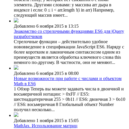
элемента. Другими словами: у массива arr дыра в
индексе i если: 0 ≤ i < arr.length !(i in arr) Например,
следующий массив имеет...
Добавлено 6 ноября 2015 в 13:15
Знакомство со стрелочными функциями ES6 для jQuery
разработчиков
Стрелочные функции – действительно удобное
нововведение в спецификации JavaScript ES6. Наряду с
более коротким и лаконичным синтаксисом одним из
преимуществ является обработка ключевого слова this
немного по-другому. В частности, они не меняют...
Добавлено 6 ноября 2015 в 08:00
Новые возможности при работе с числами и объектом
Math в ES6
1 Обзор Теперь вы можете задавать числа в двоичной и
восьмеричной нотации: > 0xFF // ES5:
шестнадцатеричная 255 > 0b11 // ES6: двоичная 3 > 0o10
// ES6: восьмеричная 8 Глобальный объект Number
получил несколько...
Добавлено 1 ноября 2015 в 15:05
MathJax. Использование матриц