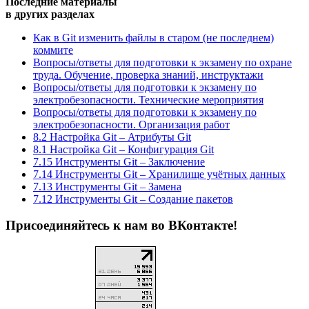
Последние материалы
в других разделах
Как в Git изменить файлы в старом (не последнем)
коммите
Вопросы/ответы для подготовки к экзамену по охране
труда. Обучение, проверка знаний, инструктажи
Вопросы/ответы для подготовки к экзамену по
электробезопасности. Технические мероприятия
Вопросы/ответы для подготовки к экзамену по
электробезопасности. Организация работ
8.2 Настройка Git – Атрибуты Git
8.1 Настройка Git – Конфигурация Git
7.15 Инструменты Git – Заключение
7.14 Инструменты Git – Хранилище учётных данных
7.13 Инструменты Git – Замена
7.12 Инструменты Git – Создание пакетов
Присоединяйтесь к нам во ВКонтакте!