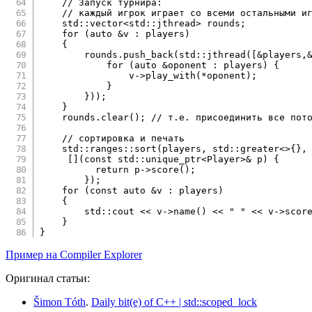
// Запуск турнира:
// каждый игрок играет со всеми остальными и
    std
::
vector
<
std
::
jthread
>
 rounds
;
for
(
auto
&
v 
:
 players
)
{
        rounds
.
push_back
(
std
::
jthread
(
[
&
players
,
for
(
auto
&
oponent 
:
 players
)
{
                v
->
play_with
(
*
oponent
)
;
}
}
)
)
;
}
    rounds
.
clear
(
)
;
// т.е. присоединить все пот
// сортировка и печать
    std
::
ranges
::
sort
(
players
,
 std
::
greater
<
>
{
}
,
[
]
(
const
 std
::
unique_ptr
<
Player
>
&
 p
)
{
return
 p
->
score
(
)
;
}
)
;
for
(
const
auto
&
v 
:
 players
)
{
        std
::
cout 
<<
 v
->
name
(
)
<<
" "
<<
 v
->
scor
}
}
Пример на Compiler Explorer
Оригинал статьи:
Šimon Tóth
.
Daily bit(e) of C++ | std::scoped_lock