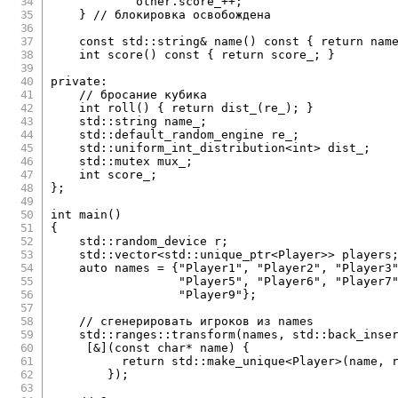
            other
.
score_
++
;
}
// блокировка освобождена
const
 std
::
string
&
name
(
)
const
{
return
 nam
int
score
(
)
const
{
return
 score_
;
}
private
:
// бросание кубика
int
roll
(
)
{
return
dist_
(
re_
)
;
}
    std
::
string name_
;
    std
::
default_random_engine re_
;
    std
::
uniform_int_distribution
<
int
>
 dist_
;
    std
::
mutex mux_
;
int
 score_
;
}
;
int
main
(
)
{
    std
::
random_device r
;
    std
::
vector
<
std
::
unique_ptr
<
Player
>>
 players
auto
 names 
=
{
"Player1"
,
"Player2"
,
"Player3
"Player5"
,
"Player6"
,
"Player7
"Player9"
}
;
// сгенерировать игроков из names
    std
::
ranges
::
transform
(
names
,
 std
::
back_inse
[
&
]
(
const
char
*
 name
)
{
return
 std
::
make_unique
<
Player
>
(
name
,
}
)
;