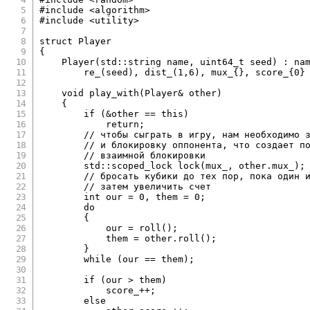
#
include
<algorithm>
#
include
<utility>
struct
Player
{
Player
(
std
::
string name
,
uint64_t
 seed
)
:
na
re_
(
seed
)
,
dist_
(
1
,
6
)
,
 mux_
{
}
,
 score_
{
0
}
void
play_with
(
Player
&
 other
)
{
if
(
&
other 
==
this
)
return
;
// чтобы сыграть в игру, нам необходимо 
// и блокировку оппонента, что создает п
// взаимной блокировки
        std
::
scoped_lock 
lock
(
mux_
,
 other
.
mux_
)
;
// бросать кубики до тех пор, пока один 
// затем увеличить счет
int
 our 
=
0
,
 them 
=
0
;
do
{
            our 
=
roll
(
)
;
            them 
=
 other
.
roll
(
)
;
}
while
(
our 
==
 them
)
;
if
(
our 
>
 them
)
            score_
++
;
else