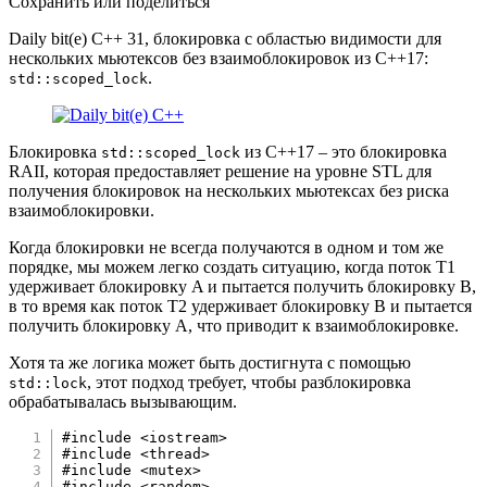
Сохранить или поделиться
Daily bit(e) C++ 31, блокировка с областью видимости для
нескольких мьютексов без взаимоблокировок из C++17:
.
std::scoped_lock
Блокировка
из C++17 – это блокировка
std::scoped_lock
RAII, которая предоставляет решение на уровне STL для
получения блокировок на нескольких мьютексах без риска
взаимоблокировки.
Когда блокировки не всегда получаются в одном и том же
порядке, мы можем легко создать ситуацию, когда поток T1
удерживает блокировку A и пытается получить блокировку B,
в то время как поток T2 удерживает блокировку B и пытается
получить блокировку A, что приводит к взаимоблокировке.
Хотя та же логика может быть достигнута с помощью
, этот подход требует, чтобы разблокировка
std::lock
обрабатывалась вызывающим.
#
include
<iostream>
#
include
<thread>
#
include
<mutex>
#
include
<random>