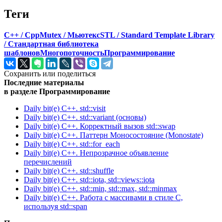
Теги
C++ / Cpp
Mutex / Мьютекс
STL / Standard Template Library
/ Стандартная библиотека
шаблонов
Многопоточность
Программирование
Сохранить или поделиться
Последние материалы
в разделе Программирование
Daily bit(e) C++. std::visit
Daily bit(e) C++. std::variant (основы)
Daily bit(e) C++. Корректный вызов std::swap
Daily bit(e) C++. Паттерн Моносостояние (Monostate)
Daily bit(e) C++. std::for_each
Daily bit(e) C++. Непрозрачное объявление
перечислений
Daily bit(e) C++. std::shuffle
Daily bit(e) C++. std::iota, std::views::iota
Daily bit(e) C++. std::min, std::max, std::minmax
Daily bit(e) C++. Работа с массивами в стиле C,
используя std::span