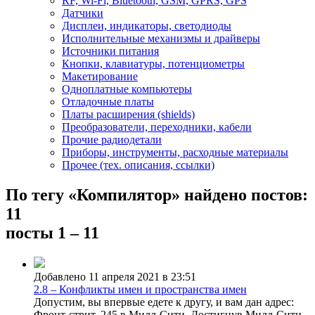
RF, Wi-Fi, Bluetooth, GSM, GPRS, GPS
Датчики
Дисплеи, индикаторы, светодиоды
Исполнительные механизмы и драйверы
Источники питания
Кнопки, клавиатуры, потенциометры
Макетирование
Одноплатные компьютеры
Отладочные платы
Платы расширения (shields)
Преобразователи, переходники, кабели
Прочие радиодетали
Приборы, инструменты, расходные материалы
Прочее (тех. описания, ссылки)
По тегу «Компилятор» найдено постов:
11
посты 1 – 11
Добавлено 11 апреля 2021 в 23:51
2.8 – Конфликты имен и пространства имен
Допустим, вы впервые едете к другу, и вам дан адрес:
Фронт-стрит, 245 в Милл-Сити. Достигнув Милл-Сити,