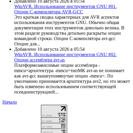
Добавлено 10 августа 2026 в 05:54
WinAVR. Использование инструментов GNU #01.
Опции C-компилятора AVR-GCC
Это краткая сводка характерных для AVR аспектов
использования инструментов GNU. Обычно общая
документация этих инструментов довольно велика. В
этом разделе руководства детально раскрыты опции
командной строки. Опции C-компилятора avr-gcc
Опции для...
Добавлено 10 августа 2026 в 05:54
WinAVR. Использование инструментов GNU #02.
Опции ассемблера avr-as
Платформозависимые опции ассемблера -
mmcu=архитектура -mmcu=типМК avr-as не понимает
как avr-gcc вышеупомянутые опции -mmcu=. По
умолчанию принимается архитектура avr2, но это может
быть изменено использованием соответствующей
псевдоинструкцией...
Начало