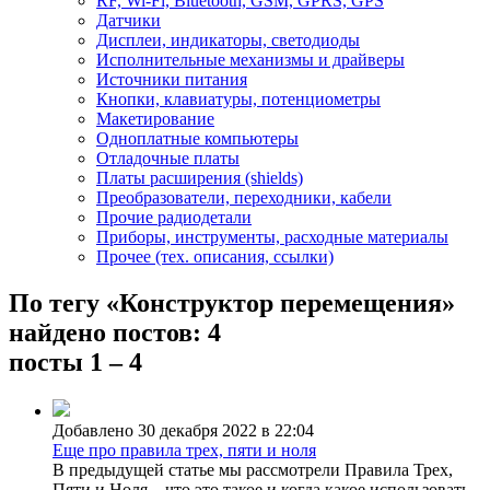
RF, Wi-Fi, Bluetooth, GSM, GPRS, GPS
Датчики
Дисплеи, индикаторы, светодиоды
Исполнительные механизмы и драйверы
Источники питания
Кнопки, клавиатуры, потенциометры
Макетирование
Одноплатные компьютеры
Отладочные платы
Платы расширения (shields)
Преобразователи, переходники, кабели
Прочие радиодетали
Приборы, инструменты, расходные материалы
Прочее (тех. описания, ссылки)
По тегу «Конструктор перемещения»
найдено постов: 4
посты 1 – 4
Добавлено 30 декабря 2022 в 22:04
Еще про правила трех, пяти и ноля
В предыдущей статье мы рассмотрели Правила Трех,
Пяти и Ноля – что это такое и когда какое использовать