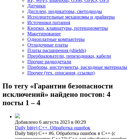
RF, Wi-Fi, Bluetooth, GSM, GPRS, GPS
Датчики
Дисплеи, индикаторы, светодиоды
Исполнительные механизмы и драйверы
Источники питания
Кнопки, клавиатуры, потенциометры
Макетирование
Одноплатные компьютеры
Отладочные платы
Платы расширения (shields)
Преобразователи, переходники, кабели
Прочие радиодетали
Приборы, инструменты, расходные материалы
Прочее (тех. описания, ссылки)
По тегу «Гарантии безопасности
исключений» найдено постов: 4
посты 1 – 4
Добавлено 6 августа 2023 в 00:29
Daily bit(e) C++. Обработка ошибок
Daily bit(e) C++ #6. Обработка ошибок в C++ (с
нововведениями C++23) C++ для обработки ошибок