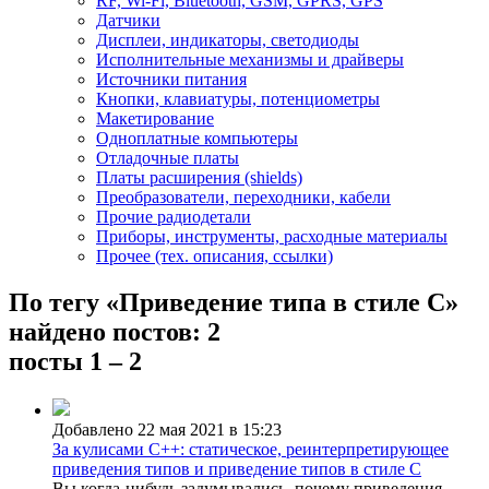
RF, Wi-Fi, Bluetooth, GSM, GPRS, GPS
Датчики
Дисплеи, индикаторы, светодиоды
Исполнительные механизмы и драйверы
Источники питания
Кнопки, клавиатуры, потенциометры
Макетирование
Одноплатные компьютеры
Отладочные платы
Платы расширения (shields)
Преобразователи, переходники, кабели
Прочие радиодетали
Приборы, инструменты, расходные материалы
Прочее (тех. описания, ссылки)
По тегу «Приведение типа в стиле C»
найдено постов: 2
посты 1 – 2
Добавлено 22 мая 2021 в 15:23
За кулисами C++: статическое, реинтерпретирующее
приведения типов и приведение типов в стиле C
Вы когда-нибудь задумывались, почему приведения