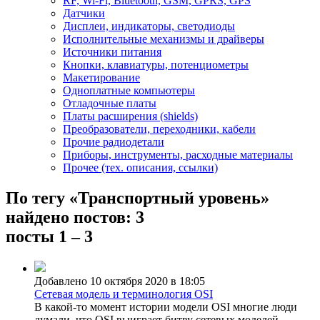
RF, Wi-Fi, Bluetooth, GSM, GPRS, GPS
Датчики
Дисплеи, индикаторы, светодиоды
Исполнительные механизмы и драйверы
Источники питания
Кнопки, клавиатуры, потенциометры
Макетирование
Одноплатные компьютеры
Отладочные платы
Платы расширения (shields)
Преобразователи, переходники, кабели
Прочие радиодетали
Приборы, инструменты, расходные материалы
Прочее (тех. описания, ссылки)
По тегу «Транспортный уровень»
найдено постов: 3
посты 1 – 3
Добавлено 10 октября 2020 в 18:05
Сетевая модель и терминология OSI
В какой-то момент истории модели OSI многие люди
думали, что OSI выиграет битву сетевых моделей,