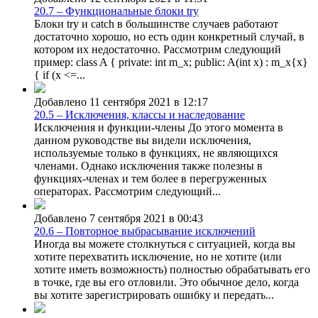
20.7 – Функциональные блоки try
Блоки try и catch в большинстве случаев работают
достаточно хорошо, но есть один конкретный случай, в
котором их недостаточно. Рассмотрим следующий
пример: class A { private: int m_x; public: A(int x) : m_x{x}
{ if (x <=...
Добавлено 11 сентября 2021 в 12:17
20.5 – Исключения, классы и наследование
Исключения и функции-члены До этого момента в
данном руководстве вы видели исключения,
используемые только в функциях, не являющихся
членами. Однако исключения также полезны в
функциях-членах и тем более в перегруженных
операторах. Рассмотрим следующий...
Добавлено 7 сентября 2021 в 00:43
20.6 – Повторное выбрасывание исключений
Иногда вы можете столкнуться с ситуацией, когда вы
хотите перехватить исключение, но не хотите (или
хотите иметь возможность) полностью обрабатывать его
в точке, где вы его отловили. Это обычное дело, когда
вы хотите зарегистрировать ошибку и передать...