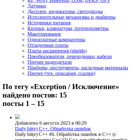
RF, Wi-Fi, Bluetooth, GSM, GPRS, GPS
Датчики
Дисплеи, индикаторы, светодиоды
Исполнительные механизмы и драйверы
Источники питания
Кнопки, клавиатуры, потенциометры
Макетирование
Одноплатные компьютеры
Отладочные платы
Платы расширения (shields)
Преобразователи, переходники, кабели
Прочие радиодетали
Приборы, инструменты, расходные материалы
Прочее (тех. описания, ссылки)
По тегу «Exception / Исключение»
найдено постов: 15
посты 1 – 15
Добавлено 6 августа 2023 в 00:29
Daily bit(e) C++. Обработка ошибок
Daily bit(e) C++ #6. Обработка ошибок в C++ (с
нововведениями C++23) C++ для обработки ошибок