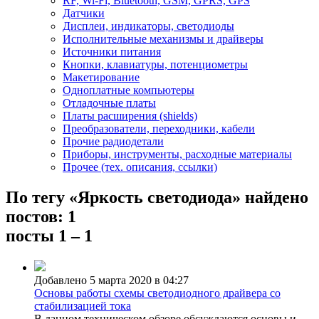
RF, Wi-Fi, Bluetooth, GSM, GPRS, GPS
Датчики
Дисплеи, индикаторы, светодиоды
Исполнительные механизмы и драйверы
Источники питания
Кнопки, клавиатуры, потенциометры
Макетирование
Одноплатные компьютеры
Отладочные платы
Платы расширения (shields)
Преобразователи, переходники, кабели
Прочие радиодетали
Приборы, инструменты, расходные материалы
Прочее (тех. описания, ссылки)
По тегу «Яркость светодиода» найдено
постов: 1
посты 1 – 1
Добавлено 5 марта 2020 в 04:27
Основы работы схемы светодиодного драйвера со
стабилизацией тока
В данном техническом обзоре обсуждаются основы и